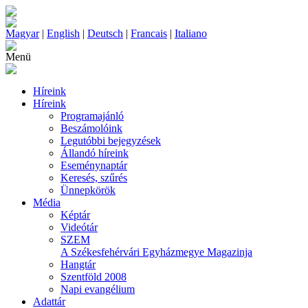
Magyar
|
English
|
Deutsch
|
Francais
|
Italiano
Menü
Híreink
Híreink
Programajánló
Beszámolóink
Legutóbbi bejegyzések
Állandó híreink
Eseménynaptár
Keresés, szűrés
Ünnepkörök
Média
Képtár
Videótár
SZEM
A Székesfehérvári Egyházmegye Magazinja
Hangtár
Szentföld 2008
Napi evangélium
Adattár