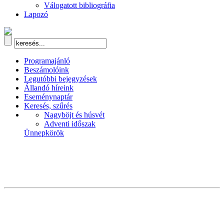
Válogatott bibliográfia
Lapozó
Programajánló
Beszámolóink
Legutóbbi bejegyzések
Állandó híreink
Eseménynaptár
Keresés, szűrés
Nagyböjt és húsvét
Adventi időszak
Ünnepkörök