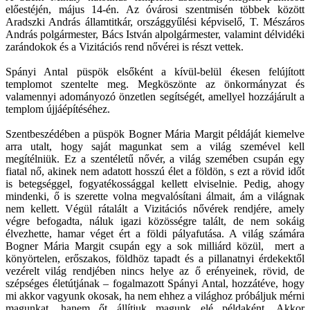
előestéjén, május 14-én. Az óvárosi szentmisén többek között
Aradszki András államtitkár, országgyűlési képviselő, T. Mészáros
András polgármester, Bács István alpolgármester, valamint délvidéki
zarándokok és a Vizitációs rend nővérei is részt vettek.
Spányi Antal püspök elsőként a kívül-belül ékesen felújított
templomot szentelte meg. Megköszönte az önkormányzat és
valamennyi adományozó önzetlen segítségét, amellyel hozzájárult a
templom újjáépítéséhez.
Szentbeszédében a püspök Bogner Mária Margit példáját kiemelve
arra utalt, hogy saját magunkat sem a világ szemével kell
megítélniük. Ez a szentéletű nővér, a világ szemében csupán egy
fiatal nő, akinek nem adatott hosszú élet a földön, s ezt a rövid időt
is betegséggel, fogyatékossággal kellett elviselnie. Pedig, ahogy
mindenki, ő is szerette volna megvalósítani álmait, ám a világnak
nem kellett. Végül rátalált a Vizitációs nővérek rendjére, amely
végre befogadta, náluk igazi közösségre talált, de nem sokáig
élvezhette, hamar véget ért a földi pályafutása. A világ számára
Bogner Mária Margit csupán egy a sok milliárd közül, mert a
könyörtelen, erőszakos, földhöz tapadt és a pillanatnyi érdekektől
vezérelt világ rendjében nincs helye az ő erényeinek, rövid, de
szépséges életútjának – fogalmazott Spányi Antal, hozzátéve, hogy
mi akkor vagyunk okosak, ha nem ehhez a világhoz próbáljuk mérni
magunkat, hanem őt állítjuk magunk elé példaként. Akkor