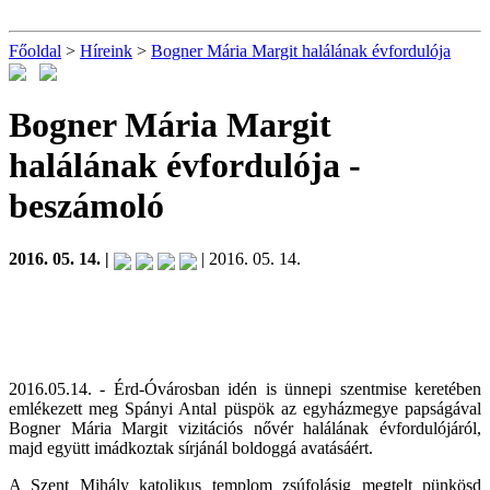
Főoldal
>
Híreink
>
Bogner Mária Margit halálának évfordulója
Bogner Mária Margit
halálának évfordulója
-
beszámoló
2016. 05. 14. |
| 2016. 05. 14.
2016.05.14. - Érd-Óvárosban idén is ünnepi szentmise keretében
emlékezett meg Spányi Antal püspök az egyházmegye papságával
Bogner Mária Margit vizitációs nővér halálának évfordulójáról,
majd együtt imádkoztak sírjánál boldoggá avatásáért.
A Szent Mihály katolikus templom zsúfolásig megtelt pünkösd