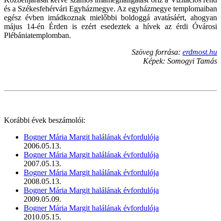
és a Székesfehérvári Egyházmegye. Az egyházmegye templomaiban
egész évben imádkoznak mielőbbi boldoggá avatásáért, ahogyan
május 14-én Érden is ezért esedeztek a hívek az érdi Óvárosi
Plébániatemplomban.
Szöveg forrása:
erdmost.hu
Képek: Somogyi Tamás
Korábbi évek beszámolói:
Bogner Mária Margit halálának évfordulója
2006.05.13.
Bogner Mária Margit halálának évfordulója
2007.05.13.
Bogner Mária Margit halálának évfordulója
2008.05.13.
Bogner Mária Margit halálának évfordulója
2009.05.09.
Bogner Mária Margit halálának évfordulója
2010.05.15.