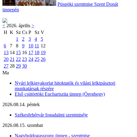
Püspöki szentmise Szent Donát
ünnepén
<
2026. április
>
H
K
Sz
Cs
P
Sz
V
1
2
3
4
5
6
7
8
9
10
11
12
13
14
15
16
17
18
19
20
21
22
23
24
25
26
27
28
29
30
Ma
Nyári lelkigyakorlat hitoktatók és világi lelkipásztori
munkatársak részére
Első csütörtöki Eucharisztia ünnep (Öreghegy)
2026.08.14. péntek
Székesfehérvár fogadalmi szentmiséje
2026.08.15. szombat
Nagyboldogasszony ünnep - szentmise