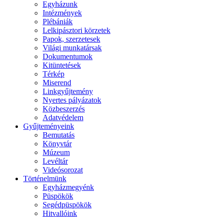
Egyházunk
Intézmények
Plébániák
Lelkipásztori körzetek
Papok, szerzetesek
Világi munkatársak
Dokumentumok
Kitüntetések
Térkép
Miserend
Linkgyűjtemény
Nyertes pályázatok
Közbeszerzés
Adatvédelem
Gyűjteményeink
Bemutatás
Könyvtár
Múzeum
Levéltár
Videósorozat
Történelmünk
Egyházmegyénk
Püspökök
Segédpüspökök
Hitvallóink