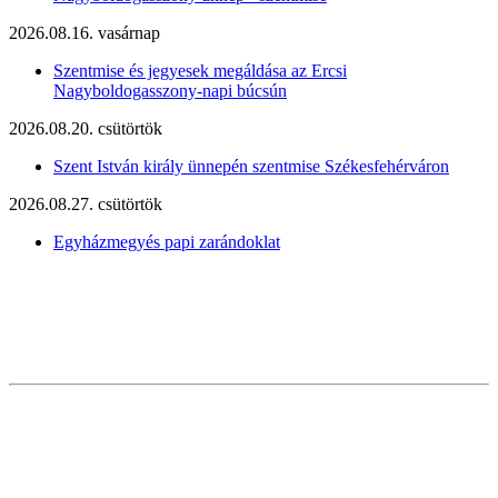
2026.08.16. vasárnap
Szentmise és jegyesek megáldása az Ercsi
Nagyboldogasszony-napi búcsún
2026.08.20. csütörtök
Szent István király ünnepén szentmise Székesfehérváron
2026.08.27. csütörtök
Egyházmegyés papi zarándoklat