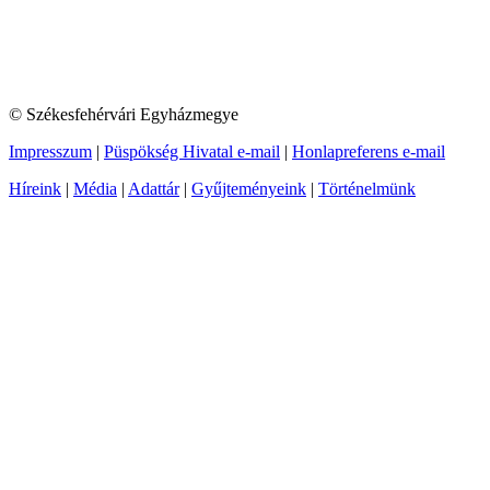
© Székesfehérvári Egyházmegye
Impresszum
|
Püspökség Hivatal e-mail
|
Honlapreferens e-mail
Híreink
|
Média
|
Adattár
|
Gyűjteményeink
|
Történelmünk