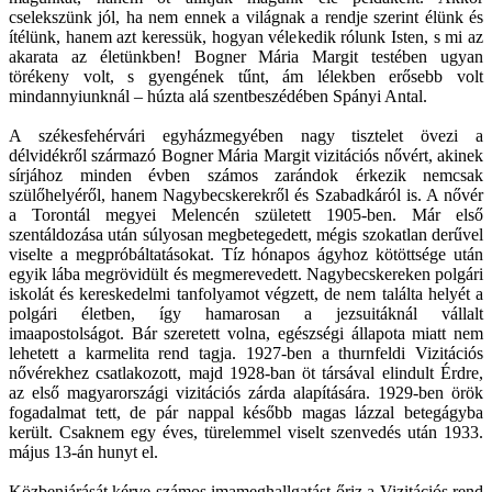
cselekszünk jól, ha nem ennek a világnak a rendje szerint élünk és
ítélünk, hanem azt keressük, hogyan vélekedik rólunk Isten, s mi az
akarata az életünkben! Bogner Mária Margit testében ugyan
törékeny volt, s gyengének tűnt, ám lélekben erősebb volt
mindannyiunknál – húzta alá szentbeszédében Spányi Antal.
A székesfehérvári egyházmegyében nagy tisztelet övezi a
délvidékről származó Bogner Mária Margit vizitációs nővért, akinek
sírjához minden évben számos zarándok érkezik nemcsak
szülőhelyéről, hanem Nagybecskerekről és Szabadkáról is. A nővér
a Torontál megyei Melencén született 1905-ben. Már első
szentáldozása után súlyosan megbetegedett, mégis szokatlan derűvel
viselte a megpróbáltatásokat. Tíz hónapos ágyhoz kötöttsége után
egyik lába megrövidült és megmerevedett. Nagybecskereken polgári
iskolát és kereskedelmi tanfolyamot végzett, de nem találta helyét a
polgári életben, így hamarosan a jezsuitáknál vállalt
imaapostolságot. Bár szeretett volna, egészségi állapota miatt nem
lehetett a karmelita rend tagja. 1927-ben a thurnfeldi Vizitációs
nővérekhez csatlakozott, majd 1928-ban öt társával elindult Érdre,
az első magyarországi vizitációs zárda alapítására. 1929-ben örök
fogadalmat tett, de pár nappal később magas lázzal betegágyba
került. Csaknem egy éves, türelemmel viselt szenvedés után 1933.
május 13-án hunyt el.
Közbenjárását kérve számos imameghallgatást őriz a Vizitációs rend