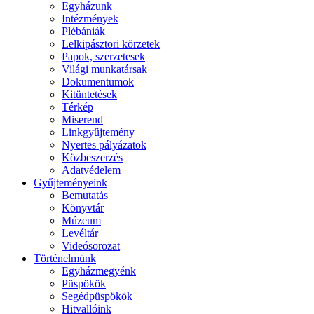
Egyházunk
Intézmények
Plébániák
Lelkipásztori körzetek
Papok, szerzetesek
Világi munkatársak
Dokumentumok
Kitüntetések
Térkép
Miserend
Linkgyűjtemény
Nyertes pályázatok
Közbeszerzés
Adatvédelem
Gyűjteményeink
Bemutatás
Könyvtár
Múzeum
Levéltár
Videósorozat
Történelmünk
Egyházmegyénk
Püspökök
Segédpüspökök
Hitvallóink