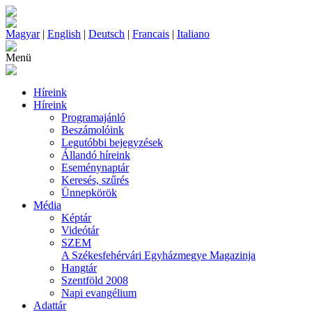
Magyar
|
English
|
Deutsch
|
Francais
|
Italiano
Menü
Híreink
Híreink
Programajánló
Beszámolóink
Legutóbbi bejegyzések
Állandó híreink
Eseménynaptár
Keresés, szűrés
Ünnepkörök
Média
Képtár
Videótár
SZEM
A Székesfehérvári Egyházmegye Magazinja
Hangtár
Szentföld 2008
Napi evangélium
Adattár