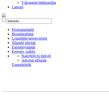
Válogatott bibliográfia
Lapozó
Programajánló
Beszámolóink
Legutóbbi bejegyzések
Állandó híreink
Eseménynaptár
Keresés, szűrés
Nagyböjt és húsvét
Adventi időszak
Ünnepkörök