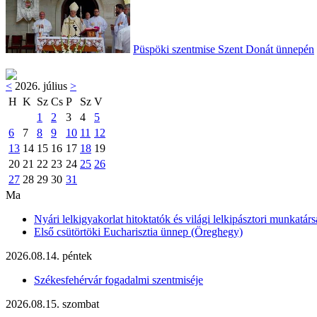
Püspöki szentmise Szent Donát ünnepén
<
2026. július
>
H
K
Sz
Cs
P
Sz
V
1
2
3
4
5
6
7
8
9
10
11
12
13
14
15
16
17
18
19
20
21
22
23
24
25
26
27
28
29
30
31
Ma
Nyári lelkigyakorlat hitoktatók és világi lelkipásztori munkatárs
Első csütörtöki Eucharisztia ünnep (Öreghegy)
2026.08.14. péntek
Székesfehérvár fogadalmi szentmiséje
2026.08.15. szombat