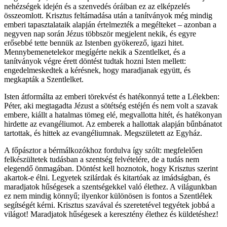
nehézségek idején és a szenvedés óráiban ez az elképzelés
összeomlott. Krisztus feltámadása után a tanítványok még mindig
emberi tapasztalataik alapján értelmezték a megélteket – azonban a
negyven nap során Jézus többször megjelent nekik, és egyre
erősebbé tette bennük az Istenben gyökerező, igazi hitet.
Mennybemenetelekor megígérte nekik a Szentlelket, és a
tanítványok végre érett döntést tudtak hozni Isten mellett:
engedelmeskedtek a kérésnek, hogy maradjanak együtt, és
megkapták a Szentlelket.
Isten átformálta az emberi törekvést és hatékonnyá tette a Lélekben:
Péter, aki megtagadta Jézust a sötétség estéjén és nem volt a szavak
embere, kiállt a hatalmas tömeg elé, megvallotta hitét, és hatékonyan
hirdette az evangéliumot. Az emberek a hallottak alapján bűnbánatot
tartottak, és hittek az evangéliumnak. Megszületett az Egyház.
A főpásztor a bérmálkozókhoz fordulva így szólt: megfelelően
felkészültetek tudásban a szentség felvételére, de a tudás nem
elegendő önmagában. Döntést kell hoznotok, hogy Krisztus szerint
akartok-e élni. Legyetek szilárdak és kitartóak az imádságban, és
maradjatok hűségesek a szentségekkel való élethez. A világunkban
ez nem mindig könnyű; ilyenkor különösen is fontos a Szentlélek
segítségét kérni. Krisztus szavával és szeretetével tegyétek jobbá a
világot! Maradjatok hűségesek a keresztény élethez és küldetéshez!