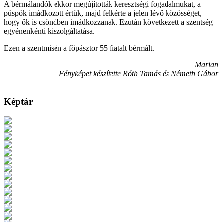
A bérmálandók ekkor megújították keresztségi fogadalmukat, a
püspök imádkozott értük, majd felkérte a jelen lévő közösséget,
hogy ők is csöndben imádkozzanak. Ezután következett a szentség
egyénenkénti kiszolgáltatása.
Ezen a szentmisén a főpásztor 55 fiatalt bérmált.
Marian
Fényképet készítette Róth Tamás és Németh Gábor
Képtár