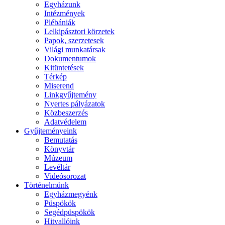
Egyházunk
Intézmények
Plébániák
Lelkipásztori körzetek
Papok, szerzetesek
Világi munkatársak
Dokumentumok
Kitüntetések
Térkép
Miserend
Linkgyűjtemény
Nyertes pályázatok
Közbeszerzés
Adatvédelem
Gyűjteményeink
Bemutatás
Könyvtár
Múzeum
Levéltár
Videósorozat
Történelmünk
Egyházmegyénk
Püspökök
Segédpüspökök
Hitvallóink