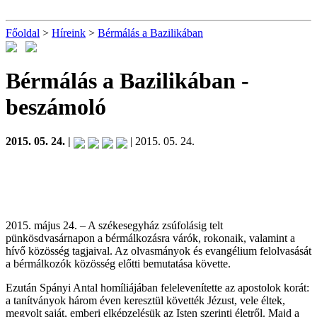
Főoldal
>
Híreink
>
Bérmálás a Bazilikában
Bérmálás a Bazilikában
-
beszámoló
2015. 05. 24. |
| 2015. 05. 24.
2015. május 24. – A székesegyház zsúfolásig telt
pünkösdvasárnapon a bérmálkozásra várók, rokonaik, valamint a
hívő közösség tagjaival. Az olvasmányok és evangélium felolvasását
a bérmálkozók közösség előtti bemutatása követte.
Ezután Spányi Antal homíliájában felelevenítette az apostolok korát:
a tanítványok három éven keresztül követték Jézust, vele éltek,
megvolt saját, emberi elképzelésük az Isten szerinti életről. Majd a