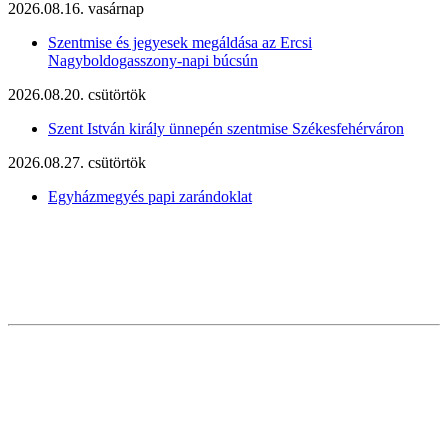
2026.08.16. vasárnap
Szentmise és jegyesek megáldása az Ercsi
Nagyboldogasszony-napi búcsún
2026.08.20. csütörtök
Szent István király ünnepén szentmise Székesfehérváron
2026.08.27. csütörtök
Egyházmegyés papi zarándoklat