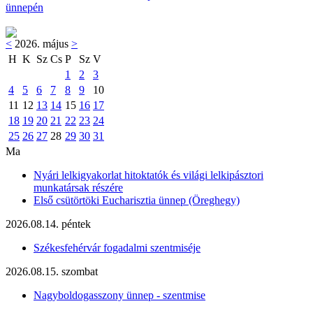
ünnepén
<
2026. május
>
H
K
Sz
Cs
P
Sz
V
1
2
3
4
5
6
7
8
9
10
11
12
13
14
15
16
17
18
19
20
21
22
23
24
25
26
27
28
29
30
31
Ma
Nyári lelkigyakorlat hitoktatók és világi lelkipásztori
munkatársak részére
Első csütörtöki Eucharisztia ünnep (Öreghegy)
2026.08.14. péntek
Székesfehérvár fogadalmi szentmiséje
2026.08.15. szombat
Nagyboldogasszony ünnep - szentmise