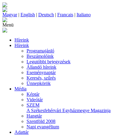
Magyar
|
English
|
Deutsch
|
Francais
|
Italiano
Menü
Híreink
Híreink
Programajánló
Beszámolóink
Legutóbbi bejegyzések
Állandó híreink
Eseménynaptár
Keresés, szűrés
Ünnepkörök
Média
Képtár
Videótár
SZEM
A Székesfehérvári Egyházmegye Magazinja
Hangtár
Szentföld 2008
Napi evangélium
Adattár