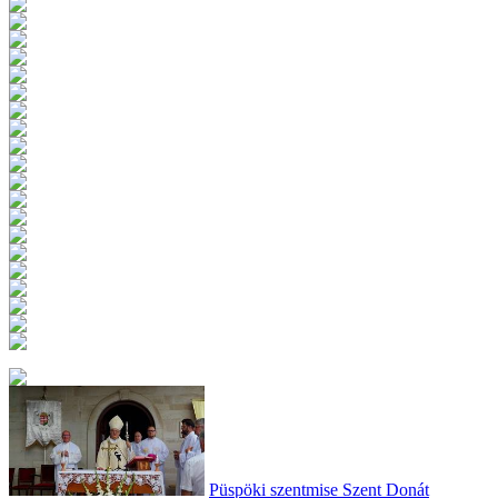
Püspöki szentmise Szent Donát