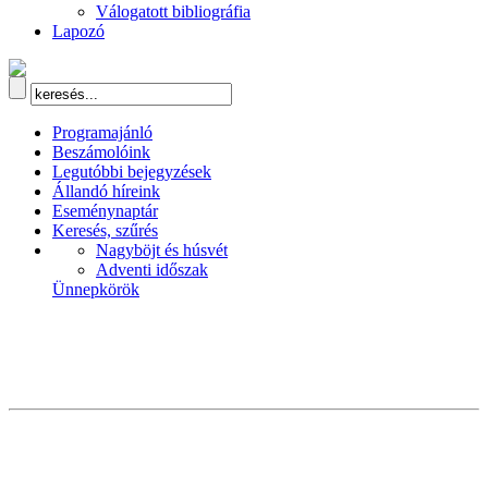
Válogatott bibliográfia
Lapozó
Programajánló
Beszámolóink
Legutóbbi bejegyzések
Állandó híreink
Eseménynaptár
Keresés, szűrés
Nagyböjt és húsvét
Adventi időszak
Ünnepkörök