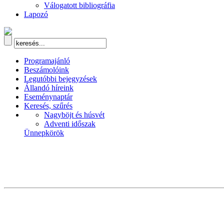
Válogatott bibliográfia
Lapozó
Programajánló
Beszámolóink
Legutóbbi bejegyzések
Állandó híreink
Eseménynaptár
Keresés, szűrés
Nagyböjt és húsvét
Adventi időszak
Ünnepkörök