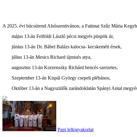
A 2025. évi búcsúrend Alsószentivánon, a Fatimai Szűz Mária Kegy
május 13-án Felföldi László pécsi megyés püspök úr,
június 13-án Dr. Bábel Balázs kalocsa- kecskeméti érsek,
július 13-án Mesics Richard újmisés atya,
augusztus 13-án Korzenszky Richárd bencés szerzetes,
Szeptember 13-án Kispál György csepeli plébános,
Október 13-án a Nagyszülők zarándoklatán Spányi Antal megyés 
Papi lelkigyakorlat