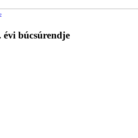
e
. évi búcsúrendje