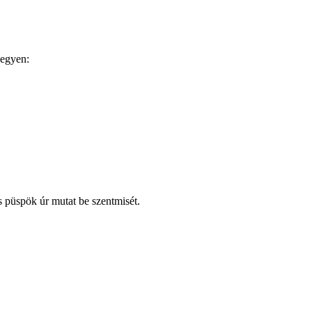
hegyen:
püspök úr mutat be szentmisét.