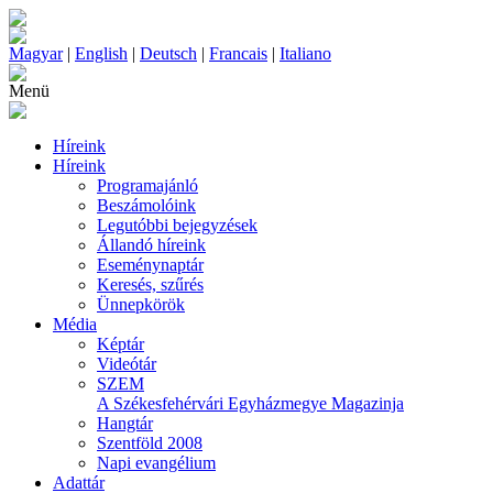
Magyar
|
English
|
Deutsch
|
Francais
|
Italiano
Menü
Híreink
Híreink
Programajánló
Beszámolóink
Legutóbbi bejegyzések
Állandó híreink
Eseménynaptár
Keresés, szűrés
Ünnepkörök
Média
Képtár
Videótár
SZEM
A Székesfehérvári Egyházmegye Magazinja
Hangtár
Szentföld 2008
Napi evangélium
Adattár