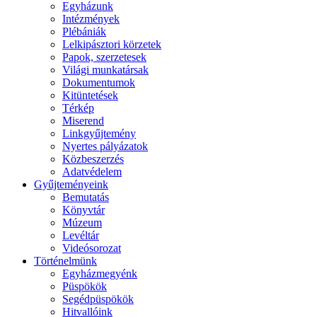
Egyházunk
Intézmények
Plébániák
Lelkipásztori körzetek
Papok, szerzetesek
Világi munkatársak
Dokumentumok
Kitüntetések
Térkép
Miserend
Linkgyűjtemény
Nyertes pályázatok
Közbeszerzés
Adatvédelem
Gyűjteményeink
Bemutatás
Könyvtár
Múzeum
Levéltár
Videósorozat
Történelmünk
Egyházmegyénk
Püspökök
Segédpüspökök
Hitvallóink