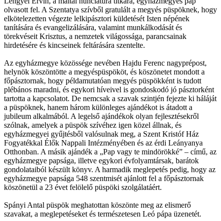
Lengyel Ervin, a máltai nunciatúra titkára, egyházmegyés pap
olvasott fel. A Szentatya szívből gratulált a megyés püspöknek, hogy
elkötelezetten végezte lelkipásztori küldetését Isten népének
tanítására és evangelizálására, valamint munkálkodását és
törekvéseit Krisztus, a nemzetek világossága, parancsainak
hirdetésére és kincseinek feltárására szentelte.
Az egyházmegye közössége nevében Hajdu Ferenc nagyprépost,
helynök köszöntötte a megyéspüspököt, és köszönetet mondott a
főpásztornak, hogy példamutatóan megyés püspökként is tudott
plébános maradni, és egykori híveivel is gondoskodó jó pásztorként
tartotta a kapcsolatot. De nemcsak a szavak szintjén fejezte ki háláját
a püspöknek, hanem három különleges ajándékot is átadott a
jubileum alkalmából. A legelső ajándékok olyan fejlesztésekről
szólnak, amelyek a püspök szívéhez igen közel állnak, és
egyházmegyei gyűjtésből valósulnak meg, a Szent Kristóf Ház
Fogyatékkal Élők Nappali Intézményében és az érdi Leányanya
Otthonban. A másik ajándék a „Pap vagy te mindörökké” – című, az
egyházmegye papsága, illetve egykori évfolyamtársak, barátok
gondolataiból készült könyv. A harmadik meglepetés pedig, hogy az
egyházmegye papsága 548 szentmisét ajánlott fel a főpásztornak
köszönetül a 23 évet felölelő püspöki szolgálatáért.
Spányi Antal püspök meghatottan köszönte meg az elismerő
szavakat, a meglepetéseket és természetesen Leó pápa üzenetét.