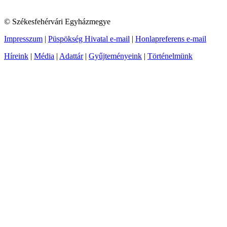
© Székesfehérvári Egyházmegye
Impresszum
|
Püspökség Hivatal e-mail
|
Honlapreferens e-mail
Híreink
|
Média
|
Adattár
|
Gyűjteményeink
|
Történelmünk