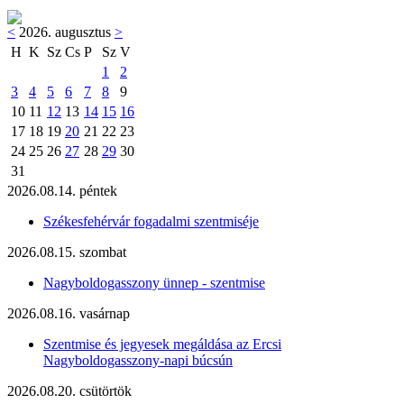
<
2026. augusztus
>
H
K
Sz
Cs
P
Sz
V
1
2
3
4
5
6
7
8
9
10
11
12
13
14
15
16
17
18
19
20
21
22
23
24
25
26
27
28
29
30
31
2026.08.14. péntek
Székesfehérvár fogadalmi szentmiséje
2026.08.15. szombat
Nagyboldogasszony ünnep - szentmise
2026.08.16. vasárnap
Szentmise és jegyesek megáldása az Ercsi
Nagyboldogasszony-napi búcsún
2026.08.20. csütörtök