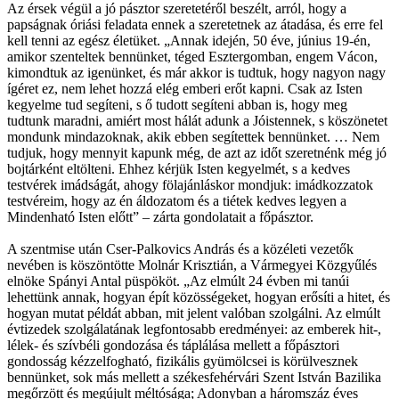
Az érsek végül a jó pásztor szeretetéről beszélt, arról, hogy a
papságnak óriási feladata ennek a szeretetnek az átadása, és erre fel
kell tenni az egész életüket. „Annak idején, 50 éve, június 19-én,
amikor szenteltek bennünket, téged Esztergomban, engem Vácon,
kimondtuk az igenünket, és már akkor is tudtuk, hogy nagyon nagy
ígéret ez, nem lehet hozzá elég emberi erőt kapni. Csak az Isten
kegyelme tud segíteni, s ő tudott segíteni abban is, hogy meg
tudtunk maradni, amiért most hálát adunk a Jóistennek, s köszönetet
mondunk mindazoknak, akik ebben segítettek bennünket. … Nem
tudjuk, hogy mennyit kapunk még, de azt az időt szeretnénk még jó
bojtárként eltölteni. Ehhez kérjük Isten kegyelmét, s a kedves
testvérek imádságát, ahogy fölajánláskor mondjuk: imádkozzatok
testvéreim, hogy az én áldozatom és a tiétek kedves legyen a
Mindenható Isten előtt” – zárta gondolatait a főpásztor.
A szentmise után Cser-Palkovics András és a közéleti vezetők
nevében is köszöntötte Molnár Krisztián, a Vármegyei Közgyűlés
elnöke Spányi Antal püspököt. „Az elmúlt 24 évben mi tanúi
lehettünk annak, hogyan épít közösségeket, hogyan erősíti a hitet, és
hogyan mutat példát abban, mit jelent valóban szolgálni. Az elmúlt
évtizedek szolgálatának legfontosabb eredményei: az emberek hit-,
lélek- és szívbéli gondozása és táplálása mellett a főpásztori
gondosság kézzelfogható, fizikális gyümölcsei is körülvesznek
bennünket, sok más mellett a székesfehérvári Szent István Bazilika
megőrzött és megújult méltósága; Adonyban a háromszáz éves