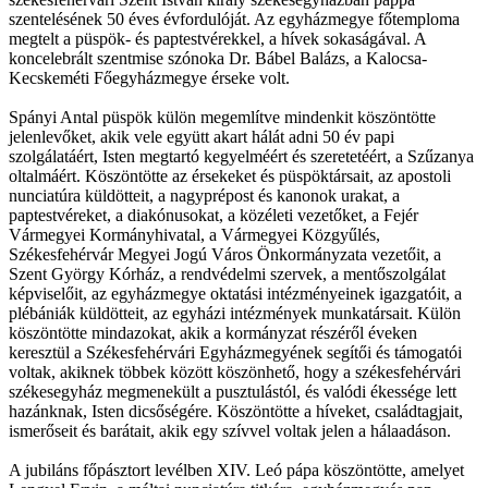
szentelésének 50 éves évfordulóját. Az egyházmegye főtemploma
megtelt a püspök- és paptestvérekkel, a hívek sokaságával. A
koncelebrált szentmise szónoka Dr. Bábel Balázs, a Kalocsa-
Kecskeméti Főegyházmegye érseke volt.
Spányi Antal püspök külön megemlítve mindenkit köszöntötte
jelenlevőket, akik vele együtt akart hálát adni 50 év papi
szolgálatáért, Isten megtartó kegyelméért és szeretetéért, a Szűzanya
oltalmáért. Köszöntötte az érsekeket és püspöktársait, az apostoli
nunciatúra küldötteit, a nagyprépost és kanonok urakat, a
paptestvéreket, a diakónusokat, a közéleti vezetőket, a Fejér
Vármegyei Kormányhivatal, a Vármegyei Közgyűlés,
Székesfehérvár Megyei Jogú Város Önkormányzata vezetőit, a
Szent György Kórház, a rendvédelmi szervek, a mentőszolgálat
képviselőit, az egyházmegye oktatási intézményeinek igazgatóit, a
plébániák küldötteit, az egyházi intézmények munkatársait. Külön
köszöntötte mindazokat, akik a kormányzat részéről éveken
keresztül a Székesfehérvári Egyházmegyének segítői és támogatói
voltak, akiknek többek között köszönhető, hogy a székesfehérvári
székesegyház megmenekült a pusztulástól, és valódi ékessége lett
hazánknak, Isten dicsőségére. Köszöntötte a híveket, családtagjait,
ismerőseit és barátait, akik egy szívvel voltak jelen a hálaadáson.
A jubiláns főpásztort levélben XIV. Leó pápa köszöntötte, amelyet