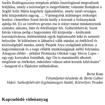
Sarlós Boldogasszony-templom példás összefogással megvalósult
felújítása, amely a közösséget is megerősítette; valamint Bodajkon a
Segítő Szűz Mária kegyhely újjászületése, amely ismét országos
lelki központként ragyog. … Vármegyénk különleges örökséget
hordoz: címerében Szent István király a koronát a Szűzanyának
ajánlja fel. Ez az ezeréves gesztus ma is irányt mutat mindannyiunk
számára: alázatra, hitre és felelősségre hív. Székesfehérvár, Szent
István városa pedig e hagyomány élő központja – királyaink
koronázóvárosa, történelmünk egyik legfontosabb lelki és nemzeti
helyszíne. Itt különösen is láthatóvá válik mindaz az értékőrző és
közösségépítő munka, amely Püspök Atya szolgálatát jellemzi, a
hagyománynak és a nagy elődök munkásságának méltó folytatása.
Ahogyan elődei – például Prohászka Ottokár vagy Shvoy Lajos –
egy-egy korszakot formáltak, úgy Ön is maradandót alkotott:
megőrizte az értékeket, miközben választ adott korunk kihívásaira”
– hangzott el a főpásztor méltatásában.
Berta Kata
Fényképeket készitette dr. Berta Gábor
Videó: Székesfehérvári Egyházmegyei Stúdió, Körtvélyes Tivadar
Kapcsolódó videóanyag