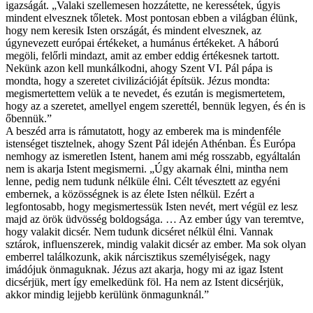
igazságát. „Valaki szellemesen hozzátette, ne keressétek, úgyis
mindent elvesznek tőletek. Most pontosan ebben a világban élünk,
hogy nem keresik Isten országát, és mindent elvesznek, az
úgynevezett európai értékeket, a humánus értékeket. A háború
megöli, felőrli mindazt, amit az ember eddig értékesnek tartott.
Nekünk azon kell munkálkodni, ahogy Szent VI. Pál pápa is
mondta, hogy a szeretet civilizációját építsük. Jézus mondta:
megismertettem velük a te nevedet, és ezután is megismertetem,
hogy az a szeretet, amellyel engem szerettél, bennük legyen, és én is
őbennük.”
A beszéd arra is rámutatott, hogy az emberek ma is mindenféle
istenséget tisztelnek, ahogy Szent Pál idején Athénban. És Európa
nemhogy az ismeretlen Istent, hanem ami még rosszabb, egyáltalán
nem is akarja Istent megismerni. „Úgy akarnak élni, mintha nem
lenne, pedig nem tudunk nélküle élni. Célt tévesztett az egyéni
embernek, a közösségnek is az élete Isten nélkül. Ezért a
legfontosabb, hogy megismertessük Isten nevét, mert végül ez lesz
majd az örök üdvösség boldogsága. … Az ember úgy van teremtve,
hogy valakit dicsér. Nem tudunk dicséret nélkül élni. Vannak
sztárok, influenszerek, mindig valakit dicsér az ember. Ma sok olyan
emberrel találkozunk, akik nárcisztikus személyiségek, nagy
imádójuk önmaguknak. Jézus azt akarja, hogy mi az igaz Istent
dicsérjük, mert így emelkedünk föl. Ha nem az Istent dicsérjük,
akkor mindig lejjebb kerülünk önmagunknál.”