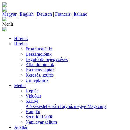
Magyar
|
English
|
Deutsch
|
Francais
|
Italiano
Menü
Híreink
Híreink
Programajánló
Beszámolóink
Legutóbbi bejegyzések
Állandó híreink
Eseménynaptár
Keresés, szűrés
Ünnepkörök
Média
Képtár
Videótár
SZEM
A Székesfehérvári Egyházmegye Magazinja
Hangtár
Szentföld 2008
Napi evangélium
Adattár