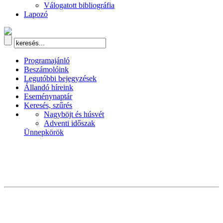
Válogatott bibliográfia
Lapozó
Programajánló
Beszámolóink
Legutóbbi bejegyzések
Állandó híreink
Eseménynaptár
Keresés, szűrés
Nagyböjt és húsvét
Adventi időszak
Ünnepkörök