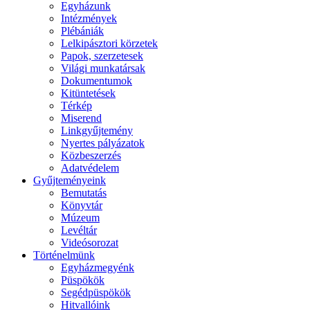
Egyházunk
Intézmények
Plébániák
Lelkipásztori körzetek
Papok, szerzetesek
Világi munkatársak
Dokumentumok
Kitüntetések
Térkép
Miserend
Linkgyűjtemény
Nyertes pályázatok
Közbeszerzés
Adatvédelem
Gyűjteményeink
Bemutatás
Könyvtár
Múzeum
Levéltár
Videósorozat
Történelmünk
Egyházmegyénk
Püspökök
Segédpüspökök
Hitvallóink