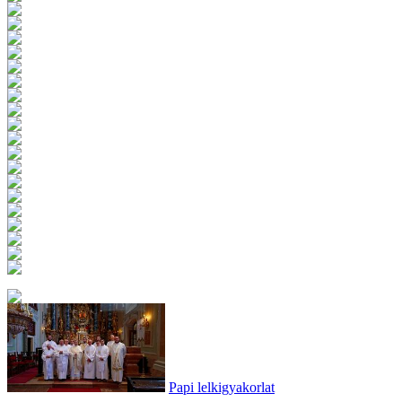
Papi lelkigyakorlat