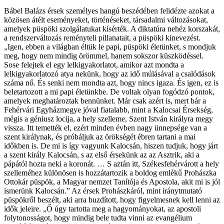
Bábel Balázs érsek személyes hangú beszédében felidézte azokat a
közösen átélt eseményeket, történéseket, társadalmi változásokat,
amelyek püspöki szolgálatukat kísérték. A diktatúra nehéz korszakát,
a rendszerváltozás reményteli pillanatait, a püspöki kinevezést.
„Igen, ebben a világban éltük le papi, püspöki életünket, s mondjuk
meg, hogy nem mindig örömmel, hanem sokszor küszködéssel.
Sose felejtek el egy lelkigyakorlatot, amikor azt mondta a
lelkigyakorlatozó atya nekünk, hogy az idő múlásával a csalódások
száma nő. És senki nem mondta azt, hogy nincs igaza. És igen, ez is
beletartozott a mi papi életünkbe. De voltak olyan fogódzó pontok,
amelyek meghatároztak bennünket. Már csak azért is, mert bár a
Fehérvári Egyházmegye jóval fiatalabb, mint a Kalocsai Érsekség,
mégis a géniusz locija, a hely szelleme, Szent István királyra megy
vissza. Itt temették el, ezért minden évben nagy ünnepsége van a
szent királynak, és próbáljuk az örökségét ébren tartani a mai
időkben is. De mi is így vagyunk Kalocsán, hiszen tudjuk, hogy járt
a szent király Kalocsán, s az első érsekünk az az Asztrik, aki a
pápától hozta neki a koronát. … S aztán itt, Székesfehérvárott a hely
szelleméhez különösen is hozzátartozik a boldog emlékű Prohászka
Ottokár püspök, a Magyar nemzet Tanítója és Apostola, akit mi is jól
ismerünk Kalocsán.” Az érsek Prohászkáról, mint iránytmutató
püspökről beszélt, aki arra buzdított, hogy figyelmesnek kell lenni az
idők jeleire. „Ő úgy tartotta meg a hagyományokat, az apostoli
folytonosságot, hogy mindig bele tudta vinni az evangélium