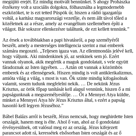
megújító erejét. Ez mindig motivált bennünket. S ahogy Prohászka
érzékeny volt a szociális dolgokra, fölhasználta a legmodernebb
eszközöket, te is ezt tetted Püspök úr, hiszen a rádió igazgatója
voltál, a karitász magyarországi vezetője, és nem állt távol tőled a
közéletnek az a része, amely az evangélium szellemében építi a
világot. Bár sokszor ellenkezésre találtunk, de ezt kellett tennünk.”
Az érsek a továbbiakban a papi hivatásról, a pap személyéről
beszélt, amely a mesterséges intelligencia szerint a mai emberek
számára megosztó. „Teljesen igaza van. Az ellentmondás jelévé kell,
hogy váljunk. Aki mindenkinek jó, az senkinek sem jó. Ezért
vannak olyanok, akik megértik a maguk gondolatait, s vele együtt
fáradoznak az Isten ügyében. … Aztán ott vannak a közömbös
emberek és az ellenségesek. Hiszen mindig is volt antiklerikalizmus,
amióta világ a világ, s most is van. Ők szinte mindig kifogásolnak
valamit, sosem tudunk megfelelni nekik. … De nekünk Jézus
Krisztus, az örök főpap tanítását kell alapul vennünk, hiszen ő a mi
papságunknak a megszemélyesítője. … Őt a Mennyei Atya küldte,
minket a Mennyei Atya hív Jézus Krisztus által, s ezért a papság
hasonló kell legyen Jézuséhoz.”
Bábel Balázs arról is beszélt, Jézus nemcsak, hogy meghirdette Isten
országát, hanem meg is élte. Ahol ő van, ahol az ő gondolatai
érvényesülnek, ott valósul meg ez az ország. Jézus kifejezett
parancsot adott rá, keressétek elsősorban Isten országát és az ő