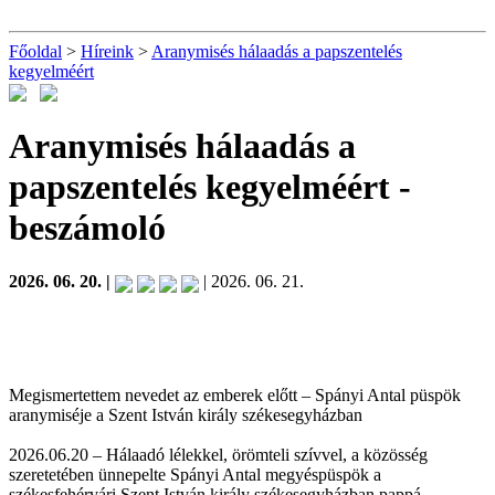
Főoldal
>
Híreink
>
Aranymisés hálaadás a papszentelés
kegyelméért
Aranymisés hálaadás a
papszentelés kegyelméért
-
beszámoló
2026. 06. 20. |
| 2026. 06. 21.
Megismertettem nevedet az emberek előtt – Spányi Antal püspök
aranymiséje a Szent István király székesegyházban
2026.06.20 – Hálaadó lélekkel, örömteli szívvel, a közösség
szeretetében ünnepelte Spányi Antal megyéspüspök a
székesfehérvári Szent István király székesegyházban pappá