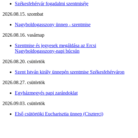
Székesfehérvár fogadalmi szentmiséje
2026.08.15. szombat
Nagyboldogasszony ünnep - szentmise
2026.08.16. vasárnap
Szentmise és jegyesek megáldása az Ercsi
Nagyboldogasszony-napi búcsún
2026.08.20. csütörtök
Szent István király ünnepén szentmise Székesfehérváron
2026.08.27. csütörtök
Egyházmegyés papi zarándoklat
2026.09.03. csütörtök
Első csütörtöki Eucharisztia ünnep (Ciszterci)