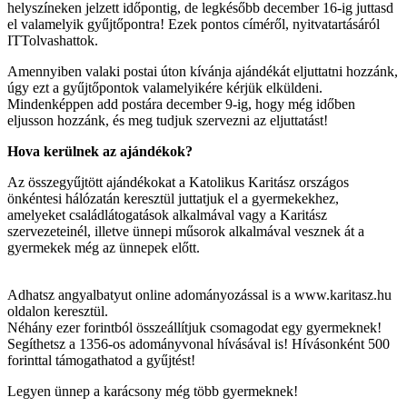
helyszíneken jelzett időpontig, de legkésőbb december 16-ig juttasd
el valamelyik gyűjtőpontra! Ezek pontos címéről, nyitvatartásáról
ITTolvashattok.
Amennyiben valaki postai úton kívánja ajándékát eljuttatni hozzánk,
úgy ezt a gyűjtőpontok valamelyikére kérjük elküldeni.
Mindenképpen add postára december 9-ig, hogy még időben
eljusson hozzánk, és meg tudjuk szervezni az eljuttatást!
Hova kerülnek az ajándékok?
Az összegyűjtött ajándékokat a Katolikus Karitász országos
önkéntesi hálózatán keresztül juttatjuk el a gyermekekhez,
amelyeket családlátogatások alkalmával vagy a Karitász
szervezeteinél, illetve ünnepi műsorok alkalmával vesznek át a
gyermekek még az ünnepek előtt.
Adhatsz angyalbatyut online adományozással is a www.karitasz.hu
oldalon keresztül.
Néhány ezer forintból összeállítjuk csomagodat egy gyermeknek!
Segíthetsz a 1356-os adományvonal hívásával is! Hívásonként 500
forinttal támogathatod a gyűjtést!
Legyen ünnep a karácsony még több gyermeknek!