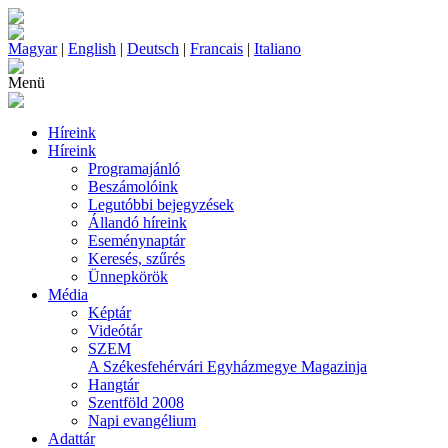
Magyar
|
English
|
Deutsch
|
Francais
|
Italiano
Menü
Híreink
Híreink
Programajánló
Beszámolóink
Legutóbbi bejegyzések
Állandó híreink
Eseménynaptár
Keresés, szűrés
Ünnepkörök
Média
Képtár
Videótár
SZEM
A Székesfehérvári Egyházmegye Magazinja
Hangtár
Szentföld 2008
Napi evangélium
Adattár