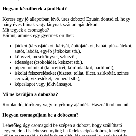
Hogyan készíthetek ajándékot?
Keress egy jó állapotban lévő, üres dobozt! Ezután döntsd el, hogy
hány éves fiúnak vagy lánynak szánod ajándékod.
Mit tegyek a csomagba?
Bármit, aminek egy gyermek örülhet:
játékot (társasjátékot, kártyát, építőjátékot, babát, plüssjátékot,
autót, labdát, egyéb játékokat stb.),
könyvet, mesekönyvet, színezőt,
édességet (csokoládét, kekszet stb.),
pipereholmikat (kenceficét, körömlakkot, parfümöt),
iskolai felszereléseket (füzetet, tollat, filcet, zsírkrétát, színes
ceruzát, vízfestéket, temperát stb.),
képeslapot vagy jókívánságot.
Mi ne kerüljön a dobozba?
Romlandó, törékeny vagy folyékony ajándék. Használt ruhanemű.
Hogyan csomagoljam be a dobozom?
Lehetőleg úgy csomagold be szépen a dobozt, hogy szállítható
legyen, de ki is lehessen nyitni; ha fedeles cipős doboz, lehetőleg