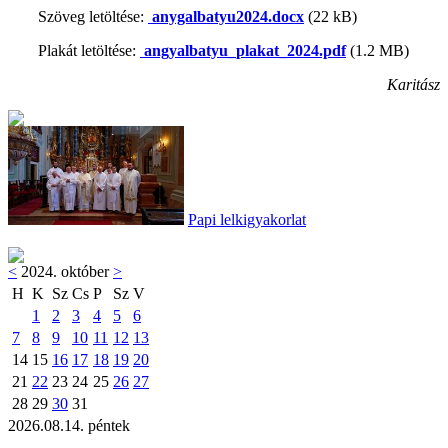
Szöveg letöltése:
anygalbatyu2024.docx
(22 kB)
Plakát letöltése:
angyalbatyu_plakat_2024.pdf
(1.2 MB)
Karitász
Papi lelkigyakorlat
<
2024. október
>
H
K
Sz
Cs
P
Sz
V
1
2
3
4
5
6
7
8
9
10
11
12
13
14
15
16
17
18
19
20
21
22
23
24
25
26
27
28
29
30
31
2026.08.14. péntek