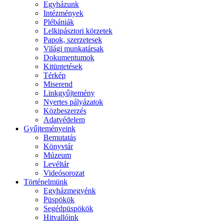
Egyházunk
Intézmények
Plébániák
Lelkipásztori körzetek
Papok, szerzetesek
Világi munkatársak
Dokumentumok
Kitüntetések
Térkép
Miserend
Linkgyűjtemény
Nyertes pályázatok
Közbeszerzés
Adatvédelem
Gyűjteményeink
Bemutatás
Könyvtár
Múzeum
Levéltár
Videósorozat
Történelmünk
Egyházmegyénk
Püspökök
Segédpüspökök
Hitvallóink