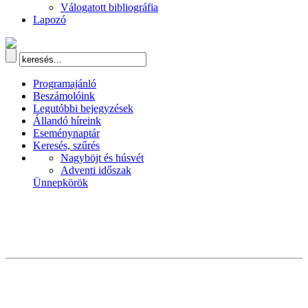
Válogatott bibliográfia
Lapozó
Programajánló
Beszámolóink
Legutóbbi bejegyzések
Állandó híreink
Eseménynaptár
Keresés, szűrés
Nagyböjt és húsvét
Adventi időszak
Ünnepkörök