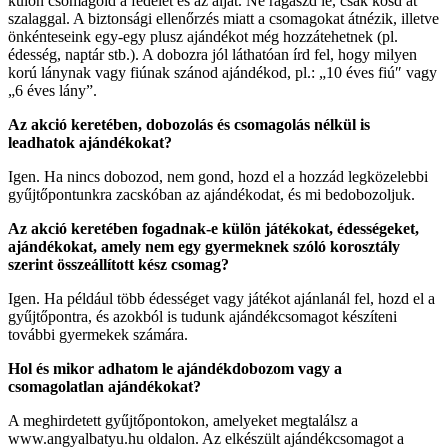
külön csomagold a fedelét és az alját. Ne ragaszd le, csak kösd át
szalaggal. A biztonsági ellenőrzés miatt a csomagokat átnézik, illetve
önkénteseink egy-egy plusz ajándékot még hozzátehetnek (pl.
édesség, naptár stb.). A dobozra jól láthatóan írd fel, hogy milyen
korú lánynak vagy fiúnak szánod ajándékod, pl.: „10 éves fiú″ vagy
„6 éves lány”.
Az akció keretében, dobozolás és csomagolás nélkül is
leadhatok ajándékokat?
Igen. Ha nincs dobozod, nem gond, hozd el a hozzád legközelebbi
gyűjtőpontunkra zacskóban az ajándékodat, és mi bedobozoljuk.
Az akció keretében fogadnak-e külön játékokat, édességeket,
ajándékokat, amely nem egy gyermeknek szóló korosztály
szerint összeállított kész csomag?
Igen. Ha például több édességet vagy játékot ajánlanál fel, hozd el a
gyűjtőpontra, és azokból is tudunk ajándékcsomagot készíteni
további gyermekek számára.
Hol és mikor adhatom le ajándékdobozom vagy a
csomagolatlan ajándékokat?
A meghirdetett gyűjtőpontokon, amelyeket megtalálsz a
www.angyalbatyu.hu oldalon. Az elkészült ajándékcsomagot a