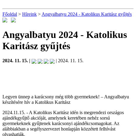
Főoldal
>
Híreink
>
Angyalbatyu 2024 - Katolikus Karitász gyűjtés
Angyalbatyu 2024 - Katolikus
Karitász gyűjtés
2024. 11. 15. |
| 2024. 11. 15.
Legyen ünnep a karácsony még több gyermeknek! – Angyalbatyu
készítésére hív a Katolikus Karitász
2024.11.15. - A Katolikus Karitász idén is megrendezi országos
ajándékgyűjtő akcióját, amelynek keretében nehéz sorsú
gyermekeknek gyűjtenek karácsonyi ajándékcsomagokat. Az
alábbiakban a segélyszervezet honlapján közzétett felhívást
olvashatják.