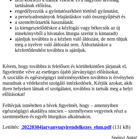
tartásának előírása,
engedélyezzük a gyóntatószékben történő gyóntatást,
a perselyadományok felajánláskor való összegyűjtését és
a szenteltvíztartók használatát.
(a kiengesztelődéskor a kézfogás vagy békecsók az új
misekönyvből a hivatalos liturgia szerint is kimaradt)
ajánljuk továbbra is a kézben való áldozást, de nem tiltjuk
meg a nyelvre való áldozást sem. Áldoztatáskor a
kézfertőtlenítést továbbra is ajánljuk.
Kérem, hogy továbbra is felelősen és körültekintően járjanak el,
figyelembe véve az esetleges újabb járványügyi előírásokat.
A szociális és egészségügyi intézményekben továbbra is érvényben
maradnak a védekezést szolgáló intézkedések. Kérjük azokat, akik
ilyen helyeken látnak el szolgálatot, továbbra is tartsák meg a helyi
előírásokat!
Felhívjuk ismételten a hívek figyelmét, hogy – amennyiben
egészségügyi akadálya nincsen – személyesen vegyenek részt a
szentmiséken és egyéb liturgikus alkalmakon.
Letöltés:
20220304jarvanyugyirendelkezes_ehm.pdf
(131 kB)
Spányi Antal