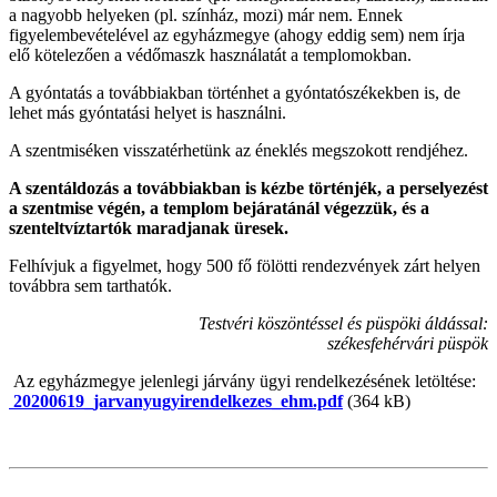
a nagyobb helyeken (pl. színház, mozi) már nem. Ennek
figyelembevételével az egyházmegye (ahogy eddig sem) nem írja
elő kötelezően a védőmaszk használatát a templomokban.
A gyóntatás a továbbiakban történhet a gyóntatószékekben is, de
lehet más gyóntatási helyet is használni.
A szentmiséken visszatérhetünk az éneklés megszokott rendjéhez.
A szentáldozás a továbbiakban is kézbe történjék, a perselyezést
a szentmise végén, a templom bejáratánál végezzük, és a
szenteltvíztartók maradjanak üresek.
Felhívjuk a figyelmet, hogy 500 fő fölötti rendezvények zárt helyen
továbbra sem tarthatók.
Testvéri köszöntéssel és püspöki áldással:
székesfehérvári püspök
Az egyházmegye jelenlegi járvány ügyi rendelkezésének letöltése:
20200619_jarvanyugyirendelkezes_ehm.pdf
(364 kB)