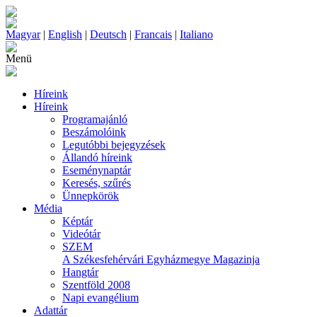
Magyar
|
English
|
Deutsch
|
Francais
|
Italiano
Menü
Híreink
Híreink
Programajánló
Beszámolóink
Legutóbbi bejegyzések
Állandó híreink
Eseménynaptár
Keresés, szűrés
Ünnepkörök
Média
Képtár
Videótár
SZEM
A Székesfehérvári Egyházmegye Magazinja
Hangtár
Szentföld 2008
Napi evangélium
Adattár