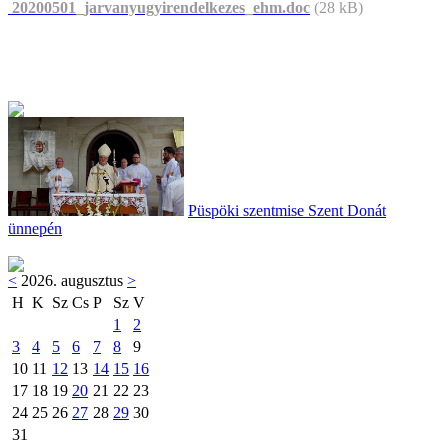
20200501_jarvanyugyirendelkezes_ehm.doc
(28 kB)
Püspöki szentmise Szent Donát
ünnepén
<
2026. augusztus
>
H
K
Sz
Cs
P
Sz
V
1
2
3
4
5
6
7
8
9
10
11
12
13
14
15
16
17
18
19
20
21
22
23
24
25
26
27
28
29
30
31