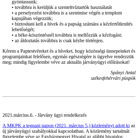
gyóntassunk;
• továbbra is kerüljük a szenteltvíztartók használatát
• a perselyezést továbbra is a szentmise végén a templom
kapujában végezzük;
• biztosítani kell a hívek és a papság számára a kézfertőtlenítés
lehetőségét;
• a béke-köszöntésnél továbbra is mellőzzük a kézfogást;
• az áldoztatás továbbra is csak kézbe történjen.
Kérem a Paptestvéreket és a híveket, hogy közösségi ünnepeinket és
programjainkat felelősen, egymás egészségére is ügyelve rendezzük
meg; mindig figyelembe véve az aktuális járványügyi előírásokat!
Spányi Antal
székesfehérvári püspök
2021.március.6. - Járvány ügyi rendelkezés
A MKPK a tegnapi napon (2021. március 5.) közleményt adott ki
az
új járványügyi szabályokkal kapcsolatban. A közlemény tartalmát
figyelembe véve az Egyházmegyei Hivatal az alábbi hivatalos