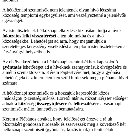
A hétköznapi szentmisék nem jelentenek olyan hívő létszámú
közösség templomi egybegyűlését, ami veszélyeztetné a jelenlévők
egészségét.
Az istentiszteletek hétköznapi elkezdése biztosítani tudja a hívek
fokozatos lelki visszatérését
a templomokba és a hívő
közösségekbe. Lehetőséget ad arra, hogy megtanuljuk a
szeretetteljes keresztény viselkedést a templomi istentiszteleteken a
járványügyi helyzetben is.
Az elkövetkező héten a hétköznapi szentmisékhez kapcsolódó
gyóntatás
lehetőséget ad a híveknek szentgyónásuk elvégzésére és
a méltó szentáldozásra. Kérem Paptestvéreimet, hogy a gyónási
lehetőségeket az interneten keresztül hirdessék meg a plébánia hívei
számára.
A hétköznapi szentmisék és a hozzájuk kapcsolódó közös
imádságok (Szentségimádás, Loretói litánia, rózsafüzér) lehetőséget
adnak
a közösség összegyűjtésére és felkészítésére
a vasárnapi
szentmisék méltó, ünnepélyes bemutatására.
Kérem a Plébános atyákat, hogy felelősséget érezve a rájuk
bízottakért gondosan hirdessék és szervezzék meg a következő hét
hétköznapi szentmiséit (gyóntatás, közös imák) a fenti célok