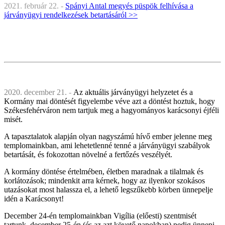
2021. február 22. -
Spányi Antal megyés püspök felhívása a
járványügyi rendelkezések betartásáról >>
2020. december 21.
-
Az aktuális járványügyi helyzetet és a
Kormány mai döntését figyelembe véve azt a döntést hoztuk, hogy
Székesfehérváron nem tartjuk meg a hagyományos karácsonyi éjféli
misét.
A tapasztalatok alapján olyan nagyszámú hívő ember jelenne meg
templomainkban, ami lehetetlenné tenné a járványügyi szabályok
betartását, és fokozottan növelné a fertőzés veszélyét.
A kormány döntése értelmében, életben maradnak a tilalmak és
korlátozások; mindenkit arra kérnek, hogy az ilyenkor szokásos
utazásokat most halassza el, a lehető legszűkebb körben ünnepelje
idén a Karácsonyt!
December 24-én templomainkban Vigília (előesti) szentmisét
tartunk, december 25-én (és az azt követő napokban) pedig ünnepi