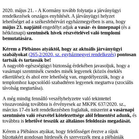
2020. május 21. - A Kormány tovább folytatja a járványügyi
rendelkezések országos enyhítését. A járványügyi helyzet
lehetőséget ad a székesfehérvári egyházmegyében is arra, hogy
május 23. napjától
engedélyt adjak
a vasár- és ünnepnapi
(és a
hétköznapi)
szentmisék hívek részvételével való templomi
bemutatására.
Kérem a Plébános atyáktól, hogy az aktuális járványügyi
szabályokat
(265-2/2020. sz. egyházmegyei rendelkezés)
pontosan
tartsák és tartassák be!
A nagyobb egészségügyi biztonság érdekében javasoljuk, hogy a
vasárnapi szentmisék csendes misék legyenek (közös éneklés
elkerülése); és ahol erre lehetőség van, engedélyezzük, hogy a
templomhoz kapcsolódó szabadtéren legyenek megtartva (szociális
távolság megtartása).
A még mindig fennálló veszélyhelyzetre való tekintettel
visszavonásig továbbra is érvényesek az MKPK 637/2020. sz.,
március 17-én kelt rendelkezésben foglaltak, miszerint
a vasárnapi
szentmisén való részvétel kötelezettsége alól felmentést adunk,
és
továbbra is
lehetővé tesszük az általános feloldozás megadását.
Kérem a Plébános atyákat, hogy felelősséget érezve a rájuk
bízottakért gondosan hirdessék és szervezzék meg a plébániák