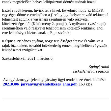
ennek megfelelően helyes lelkipásztori döntést tudnak hozni.
Ezzel együtt kérem, hívják fel a hívek figyelmét, hogy az MKPK
egységes döntése értelmében a járványügyi helyzetre való tekintettel
felmentést adtunk a vasárnapi szentmisén való részvétel
kötelezettsége alól (Közlemény 2. pontja). A nyilvános (vasárnapi)
szentmiséken való részvétel tehát ott sem kötelező senkinek, ahol
erre lehetőséget biztosítanak a Paptestvérek!
Kérjük a Plébános atyákat, hogy felelősséget érezve és vállalva a
rájuk bízottakért, további intézkedésig ennek megfelelően végezzék
lelkipásztori szolgálatukat.
Székesfehérvár, 2021. március 6.
Spányi Antal
székesfehérvári püspök
Az egyházmegye jelenlegi járvány ügyi rendelkezésének letöltése:
20210306_jarvanyugyirendelkezes_ehm.pdf
(163 kB)