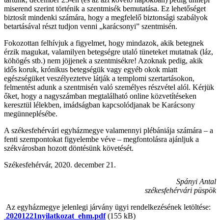
miserend szerint történik a szentmisék bemutatása. Ez lehetőséget
biztosít mindenki számára, hogy a megfelelő biztonsági szabályok
betartásával részt tudjon venni „karácsonyi” szentmisén.
Fokozottan felhívjuk a figyelmet, hogy mindazok, akik betegnek
érzik magukat, valamilyen betegségre utaló tüneteket mutatnak (láz,
köhögés stb.) nem jöjjenek a szentmisékre! Azoknak pedig, akik
idős koruk, krónikus betegségük vagy egyéb okok miatt
egészségüket veszélyeztetve látják a templomi szertartásokon,
felmentést adunk a szentmisén való személyes részvétel alól. Kérjük
őket, hogy a nagyszámban megtalálható online közvetítéseken
keresztül lélekben, imádságban kapcsolódjanak be Karácsony
megünneplésébe.
A székesfehérvári egyházmegye valamennyi plébániája számára – a
fenti szempontokat figyelembe véve – megfontolásra ajánljuk a
székvárosban hozott döntésünk követését.
Székesfehérvár, 2020. december 21.
Spányi Antal
székesfehérvári püspök
Az egyházmegye jelenlegi járvány ügyi rendelkezésének letöltése:
20201221nyilatkozat_ehm.pdf
(155 kB)