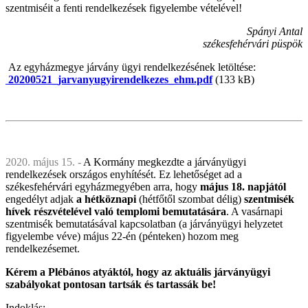
szentmiséit a fenti rendelkezések figyelembe vételével!
Spányi Antal
székesfehérvári püspök
Az egyházmegye járvány ügyi rendelkezésének letöltése:
20200521_jarvanyugyirendelkezes_ehm.pdf
(133 kB)
2020. május 15. -
A Kormány megkezdte a járványügyi
rendelkezések országos enyhítését. Ez lehetőséget ad a
székesfehérvári egyházmegyében arra, hogy
május 18. napjától
engedélyt adjak
a hétköznapi
(hétfőtől szombat délig)
szentmisék
hívek részvételével való templomi bemutatására
. A vasárnapi
szentmisék bemutatásával kapcsolatban (a járványügyi helyzetet
figyelembe véve) május 22-én (pénteken) hozom meg
rendelkezésemet.
Kérem a Plébános atyáktól, hogy az aktuális járványügyi
szabályokat pontosan tartsák és tartassák be!
Indoklás: