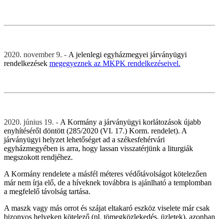
2020. november 9. -
A jelenlegi egyházmegyei járványügyi
rendelkezések
megegyeznek az MKPK rendelkezéseivel.
2020. június 19. -
A Kormány a járványügyi korlátozások újabb
enyhítéséről döntött (285/2020 (VI. 17.) Korm. rendelet). A
járványügyi helyzet lehetőséget ad a székesfehérvári
egyházmegyében is arra, hogy lassan visszatérjünk a liturgiák
megszokott rendjéhez.
A Kormány rendelete a másfél méteres védőtávolságot kötelezően
már nem írja elő, de a híveknek továbbra is ajánlható a templomban
a megfelelő távolság tartása.
A maszk vagy más orrot és szájat eltakaró eszköz viselete már csak
bizonyos helyeken kötelező (pl. tömegközlekedés, üzletek), azonban