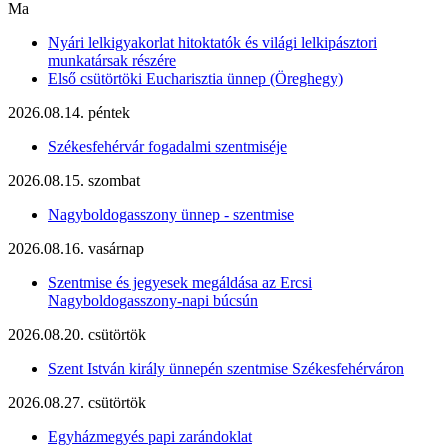
Ma
Nyári lelkigyakorlat hitoktatók és világi lelkipásztori
munkatársak részére
Első csütörtöki Eucharisztia ünnep (Öreghegy)
2026.08.14. péntek
Székesfehérvár fogadalmi szentmiséje
2026.08.15. szombat
Nagyboldogasszony ünnep - szentmise
2026.08.16. vasárnap
Szentmise és jegyesek megáldása az Ercsi
Nagyboldogasszony-napi búcsún
2026.08.20. csütörtök
Szent István király ünnepén szentmise Székesfehérváron
2026.08.27. csütörtök
Egyházmegyés papi zarándoklat