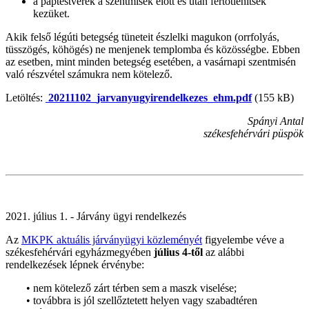
a paptestvérek a szentmisék előtt és után fertőtlenítsék
kezüket.
Akik felső légúti betegség tüneteit észlelki magukon (orrfolyás,
tüsszögés, köhögés) ne menjenek templomba és közösségbe. Ebben
az esetben, mint minden betegség esetében, a vasárnapi szentmisén
való részvétel számukra nem kötelező.
Letöltés:
20211102_jarvanyugyirendelkezes_ehm.pdf
(155 kB)
Spányi Antal
székesfehérvári püspök
2021. július 1. - Járvány ügyi rendelkezés
Az
MKPK aktuális járványügyi közleményét
figyelembe véve a
székesfehérvári egyházmegyében
július 4-től
az alábbi
rendelkezések lépnek érvénybe:
• nem kötelező zárt térben sem a maszk viselése;
• továbbra is jól szellőztetett helyen vagy szabadtéren