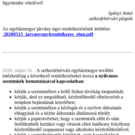
figyelembe vételével!
Spányi Antal
székesfehérvári püspök
Az egyházmegye járvány ügyi rendelkezésének letöltése:
20200515_jarvanyugyirendelkezes_ehm.pdf
2020. május 16. -
A székesfehérvári egyházmegye további
intézkedésig a következő rendelkezéseket hozza
a nyilvános
szentmisék bemutatásával kapcsolatban
:
kérjük a szentmiséken a kellő fizikai távolság megtartását;
kérjük, ahol ez megoldható, kézfertőtlenítő elhelyezését a
templom bejáratának közelében;
kérjük a szentmiséken a kézfogás és a nyelvre áldoztatás
elhagyását és a kézbe áldoztatás általánossá tételét;
kérjük a paptestvéreket, hogy a szentmisék előtt és után
fertőtlenítsék kezüket vagy vírusok ellen hatékony folyékony
kézfertőtlenítő szappannal vagy alkoholos kézfertőtlenítővel;
kérjük a szenteltvíztartók kiürítését, azok használatának