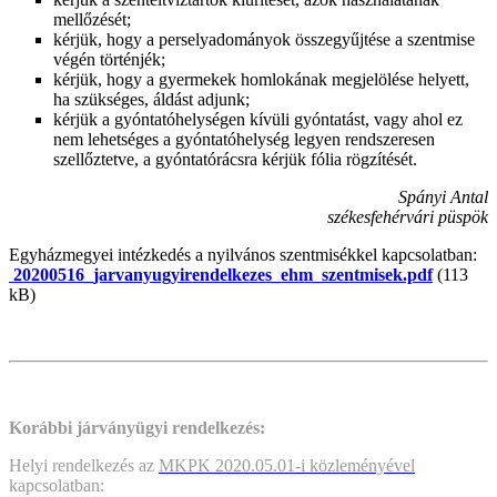
mellőzését;
kérjük, hogy a perselyadományok összegyűjtése a szentmise
végén történjék;
kérjük, hogy a gyermekek homlokának megjelölése helyett,
ha szükséges, áldást adjunk;
kérjük a gyóntatóhelységen kívüli gyóntatást, vagy ahol ez
nem lehetséges a gyóntatóhelység legyen rendszeresen
szellőztetve, a gyóntatórácsra kérjük fólia rögzítését.
Spányi Antal
székesfehérvári püspök
Egyházmegyei intézkedés a nyilvános szentmisékkel kapcsolatban:
20200516_jarvanyugyirendelkezes_ehm_szentmisek.pdf
(113
kB)
Korábbi járványügyi rendelkezés:
Helyi rendelkezés az
MKPK 2020.05.01-i közleményével
kapcsolatban: