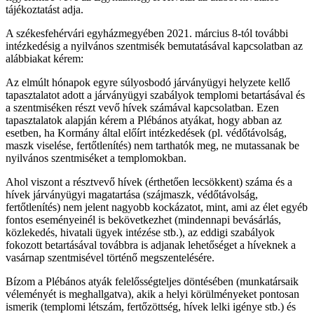
tájékoztatást adja.
A székesfehérvári egyházmegyében 2021. március 8-tól további
intézkedésig a nyilvános szentmisék bemutatásával kapcsolatban az
alábbiakat kérem:
Az elmúlt hónapok egyre súlyosbodó járványügyi helyzete kellő
tapasztalatot adott a járványügyi szabályok templomi betartásával és
a szentmiséken részt vevő hívek számával kapcsolatban. Ezen
tapasztalatok alapján kérem a Plébános atyákat, hogy abban az
esetben, ha Kormány által előírt intézkedések (pl. védőtávolság,
maszk viselése, fertőtlenítés) nem tarthatók meg, ne mutassanak be
nyilvános szentmiséket a templomokban.
Ahol viszont a résztvevő hívek (érthetően lecsökkent) száma és a
hívek járványügyi magatartása (szájmaszk, védőtávolság,
fertőtlenítés) nem jelent nagyobb kockázatot, mint, ami az élet egyéb
fontos eseményeinél is bekövetkezhet (mindennapi bevásárlás,
közlekedés, hivatali ügyek intézése stb.), az eddigi szabályok
fokozott betartásával továbbra is adjanak lehetőséget a híveknek a
vasárnap szentmisével történő megszentelésére.
Bízom a Plébános atyák felelősségteljes döntésében (munkatársaik
véleményét is meghallgatva), akik a helyi körülményeket pontosan
ismerik (templomi létszám, fertőzöttség, hívek lelki igénye stb.) és