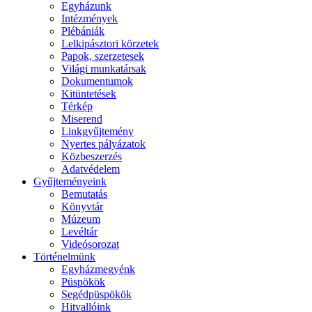
Egyházunk
Intézmények
Plébániák
Lelkipásztori körzetek
Papok, szerzetesek
Világi munkatársak
Dokumentumok
Kitüntetések
Térkép
Miserend
Linkgyűjtemény
Nyertes pályázatok
Közbeszerzés
Adatvédelem
Gyűjteményeink
Bemutatás
Könyvtár
Múzeum
Levéltár
Videósorozat
Történelmünk
Egyházmegyénk
Püspökök
Segédpüspökök
Hitvallóink