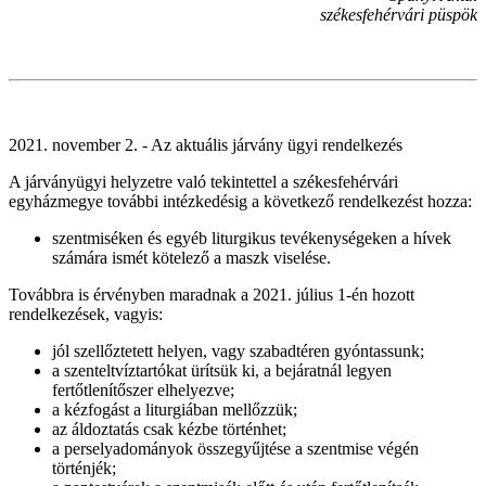
székesfehérvári püspök
2021. november 2. - Az aktuális járvány ügyi rendelkezés
A járványügyi helyzetre való tekintettel a székesfehérvári
egyházmegye további intézkedésig a következő rendelkezést hozza:
szentmiséken és egyéb liturgikus tevékenységeken a hívek
számára ismét kötelező a maszk viselése.
Továbbra is érvényben maradnak a 2021. július 1-én hozott
rendelkezések, vagyis:
jól szellőztetett helyen, vagy szabadtéren gyóntassunk;
a szenteltvíztartókat ürítsük ki, a bejáratnál legyen
fertőtlenítőszer elhelyezve;
a kézfogást a liturgiában mellőzzük;
az áldoztatás csak kézbe történhet;
a perselyadományok összegyűjtése a szentmise végén
történjék;