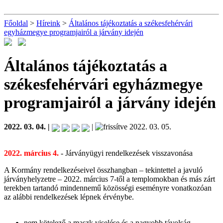
Főoldal
>
Híreink
>
Általános tájékoztatás a székesfehérvári
egyházmegye programjairól a járvány idején
Általános tájékoztatás a
székesfehérvári egyházmegye
programjairól a járvány idején
2022. 03. 04. |
|
2022. 03. 05.
2022. március 4.
- Járványügyi rendelkezések visszavonása
A Kormány rendelkezéseivel összhangban – tekintettel a javuló
járványhelyzetre – 2022. március 7-től a templomokban és más zárt
terekben tartandó mindennemű közösségi eseményre vonatkozóan
az alábbi rendelkezések lépnek érvénybe.
nem kötelező a maszk viselése és a nagyobb távolság