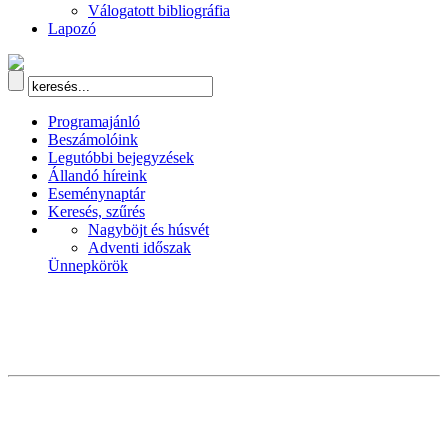
Válogatott bibliográfia
Lapozó
Programajánló
Beszámolóink
Legutóbbi bejegyzések
Állandó híreink
Eseménynaptár
Keresés, szűrés
Nagyböjt és húsvét
Adventi időszak
Ünnepkörök