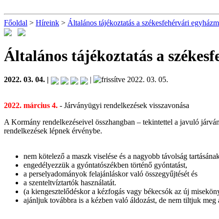
Főoldal
>
Híreink
>
Általános tájékoztatás a székesfehérvári egyházm
Általános tájékoztatás a székes
2022. 03. 04. |
|
2022. 03. 05.
2022. március 4.
- Járványügyi rendelkezések visszavonása
A Kormány rendelkezéseivel összhangban – tekintettel a javuló járv
rendelkezések lépnek érvénybe.
nem kötelező a maszk viselése és a nagyobb távolság tartásának
engedélyezzük a gyóntatószékben történő gyóntatást,
a perselyadományok felajánláskor való összegyűjtését és
a szenteltvíztartók használatát.
(a kiengesztelődéskor a kézfogás vagy békecsók az új misekönyvb
ajánljuk továbbra is a kézben való áldozást, de nem tiltjuk meg 