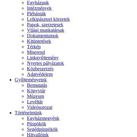
Egyházunk
Intézmények
Plébániák
Lelkipásztori körzetek
Papok, szerzetesek
Világi munkatársak
Dokumentumok
Kitüntetések
Térkép
Miserend
Linkgyűjtemény
Nyertes pályázatok
Közbeszerzés
Adatvédelem
Gyűjteményeink
Bemutatás
Könyvtár
Múzeum
Levéltár
Videósorozat
Történelmünk
Egyházmegyénk
Püspökök
Segédpüspökök
Hitvallóink