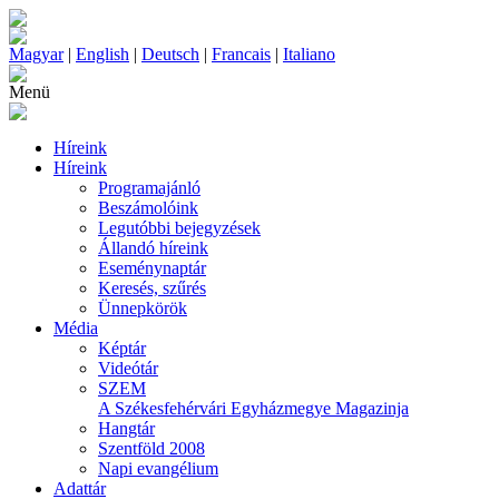
Magyar
|
English
|
Deutsch
|
Francais
|
Italiano
Menü
Híreink
Híreink
Programajánló
Beszámolóink
Legutóbbi bejegyzések
Állandó híreink
Eseménynaptár
Keresés, szűrés
Ünnepkörök
Média
Képtár
Videótár
SZEM
A Székesfehérvári Egyházmegye Magazinja
Hangtár
Szentföld 2008
Napi evangélium
Adattár