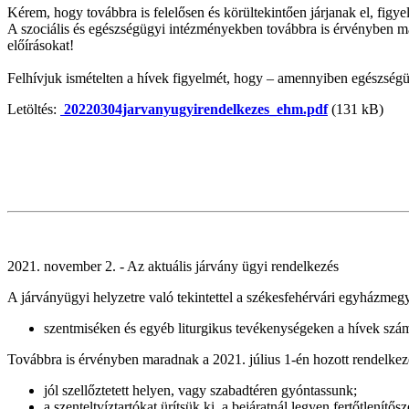
Kérem, hogy továbbra is felelősen és körültekintően járjanak el, figy
A szociális és egészségügyi intézményekben továbbra is érvényben mar
előírásokat!
Felhívjuk ismételten a hívek figyelmét, hogy – amennyiben egészségü
Letöltés:
20220304jarvanyugyirendelkezes_ehm.pdf
(131 kB)
2021. november 2. - Az aktuális járvány ügyi rendelkezés
A járványügyi helyzetre való tekintettel a székesfehérvári egyházmeg
szentmiséken és egyéb liturgikus tevékenységeken a hívek szám
Továbbra is érvényben maradnak a 2021. július 1-én hozott rendelkez
jól szellőztetett helyen, vagy szabadtéren gyóntassunk;
a szenteltvíztartókat ürítsük ki, a bejáratnál legyen fertőtlenítős