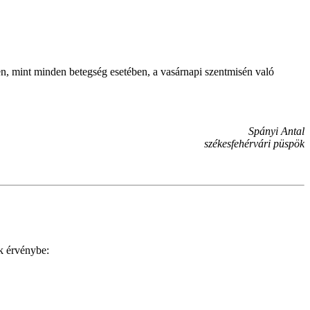
en, mint minden betegség esetében, a vasárnapi szentmisén való
Spányi Antal
székesfehérvári püspök
k érvénybe: