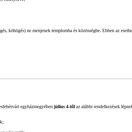
;
sszögés, köhögés) ne menjenek templomba és közösségbe. Ebben az esetb
esfehérvári egyházmegyében
július 4-től
az alábbi rendelkezések lépne
k;