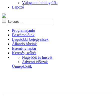
Válogatott bibliográfia
Lapozó
Programajánló
Beszámolóink
Legutóbbi bejegyzések
Állandó híreink
Eseménynaptár
Keresés, szűrés
Nagyböjt és húsvét
Adventi időszak
Ünnepkörök