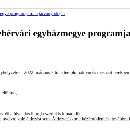
egye programjairól a járvány idején
fehérvári egyházmegye programjai
ányhelyzetre – 2022. március 7-től a templomokban és más zárt terekb
 előírása,
ől a hivatalos liturgia szerint is kimaradt)
a nyelvre való áldozást sem. Áldoztatáskor a kézfertőtlenítést továbbra i