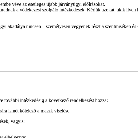
elembe véve az esetleges újabb járványügyi előírásokat.
adnak a védekezést szolgáló intézkedések. Kérjük azokat, akik ilyen hel
gyi akadálya nincsen – személyesen vegyenek részt a szentmiséken és 
ye további intézkedésig a következő rendelkezést hozza:
ára ismét kötelező a maszk viselése.
ések, vagyis:
zer elhelyezve;