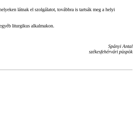
yeken látnak el szolgálatot, továbbra is tartsák meg a helyi
egyéb liturgikus alkalmakon.
Spányi Antal
székesfehérvári püspök