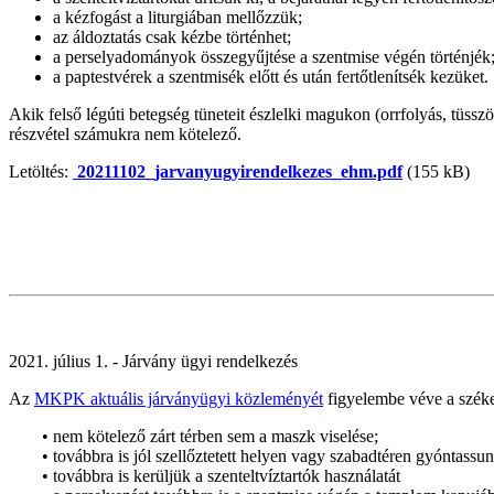
a kézfogást a liturgiában mellőzzük;
az áldoztatás csak kézbe történhet;
a perselyadományok összegyűjtése a szentmise végén történjék
a paptestvérek a szentmisék előtt és után fertőtlenítsék kezüket.
Akik felső légúti betegség tüneteit észlelki magukon (orrfolyás, tü
részvétel számukra nem kötelező.
Letöltés:
20211102_jarvanyugyirendelkezes_ehm.pdf
(155 kB)
2021. július 1. - Járvány ügyi rendelkezés
Az
MKPK aktuális járványügyi közleményét
figyelembe véve a szék
• nem kötelező zárt térben sem a maszk viselése;
• továbbra is jól szellőztetett helyen vagy szabadtéren gyóntassun
• továbbra is kerüljük a szenteltvíztartók használatát