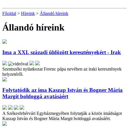
Főoldal
>
Híreink
>
Állandó híreink
Állandó híreink
Ima a XXI. századi üldözött keresztényekért - Irak
Szentszéki nyilatkozat Ferenc pápa nevében az iraki keresztények
helyzetéről.
Folytatódik az ima Kaszap István és Bogner Mária
Margit boldoggá avatásáért
A Székesfehérvári Egyházmegyében folytatják a közös imádságot
Kaszap István és Bogner Mária Margit boldoggá avatásáért.