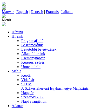
Magyar
|
English
|
Deutsch
|
Francais
|
Italiano
Menü
Híreink
Híreink
Programajánló
Beszámolóink
Legutóbbi bejegyzések
Állandó híreink
Eseménynaptár
Keresés, szűrés
Ünnepkörök
Média
Képtár
Videótár
SZEM
A Székesfehérvári Egyházmegye Magazinja
Hangtár
Szentföld 2008
Napi evangélium
Adattár