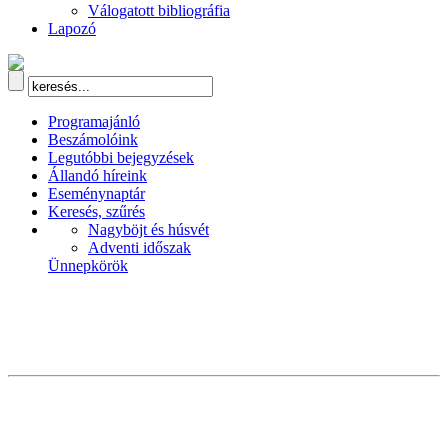
Válogatott bibliográfia
Lapozó
Programajánló
Beszámolóink
Legutóbbi bejegyzések
Állandó híreink
Eseménynaptár
Keresés, szűrés
Nagyböjt és húsvét
Adventi időszak
Ünnepkörök