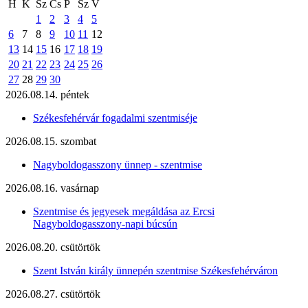
H
K
Sz
Cs
P
Sz
V
1
2
3
4
5
6
7
8
9
10
11
12
13
14
15
16
17
18
19
20
21
22
23
24
25
26
27
28
29
30
2026.08.14. péntek
Székesfehérvár fogadalmi szentmiséje
2026.08.15. szombat
Nagyboldogasszony ünnep - szentmise
2026.08.16. vasárnap
Szentmise és jegyesek megáldása az Ercsi
Nagyboldogasszony-napi búcsún
2026.08.20. csütörtök
Szent István király ünnepén szentmise Székesfehérváron
2026.08.27. csütörtök