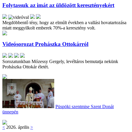
Folytassuk az imát az üldözött keresztényekért
Megdöbbentő tény, hogy az elmúlt években a vallási hovatartozása
miatt meggyilkolt emberek 70%-a keresztény volt.
Videósorozat Prohászka Ottokárról
Sorozatunkban Mózessy Gergely, levéltáros bemutatja nekünk
Prohászka Ottokár életét.
Püspöki szentmise Szent Donát
ünnepén
<
2026. április
>