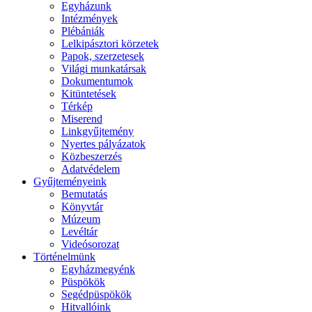
Egyházunk
Intézmények
Plébániák
Lelkipásztori körzetek
Papok, szerzetesek
Világi munkatársak
Dokumentumok
Kitüntetések
Térkép
Miserend
Linkgyűjtemény
Nyertes pályázatok
Közbeszerzés
Adatvédelem
Gyűjteményeink
Bemutatás
Könyvtár
Múzeum
Levéltár
Videósorozat
Történelmünk
Egyházmegyénk
Püspökök
Segédpüspökök
Hitvallóink