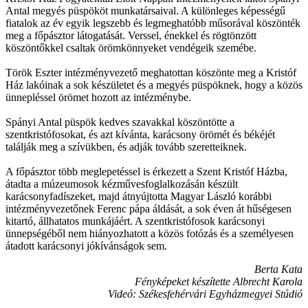
Antal megyés püspököt munkatársaival. A különleges képességű
fiatalok az év egyik legszebb és legmeghatóbb műsorával köszönték
meg a főpásztor látogatását. Verssel, énekkel és rögtönzött
köszöntőkkel csaltak örömkönnyeket vendégeik szemébe.
Török Eszter intézményvezető meghatottan köszönte meg a Kristóf
Ház lakóinak a sok készületet és a megyés püspöknek, hogy a közös
ünnepléssel örömet hozott az intézménybe.
Spányi Antal püspök kedves szavakkal köszöntötte a
szentkristófosokat, és azt kívánta, karácsony örömét és békéjét
találják meg a szívükben, és adják tovább szeretteiknek.
A főpásztor több meglepetéssel is érkezett a Szent Kristóf Házba,
átadta a múzeumosok kézművesfoglalkozásán készült
karácsonyfadíszeket, majd átnyújtotta Magyar László korábbi
intézményvezetőnek Ferenc pápa áldását, a sok éven át hűségesen
kitartó, állhatatos munkájáért. A szentkristófosok karácsonyi
ünnepségéből nem hiányozhatott a közös fotózás és a személyesen
átadott karácsonyi jókívánságok sem.
Berta Kata
Fényképeket készítette Albrecht Karola
Videó: Székesfehérvári Egyházmegyei Stúdió