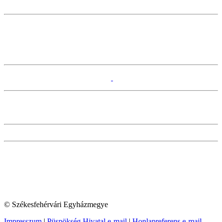
© Székesfehérvári Egyházmegye
Impresszum
|
Püspökség Hivatal e-mail
|
Honlapreferens e-mail