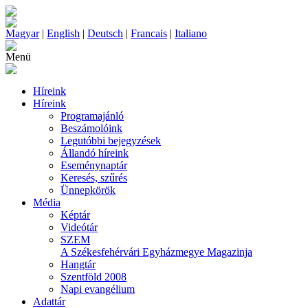
Magyar
|
English
|
Deutsch
|
Francais
|
Italiano
Menü
Híreink
Híreink
Programajánló
Beszámolóink
Legutóbbi bejegyzések
Állandó híreink
Eseménynaptár
Keresés, szűrés
Ünnepkörök
Média
Képtár
Videótár
SZEM
A Székesfehérvári Egyházmegye Magazinja
Hangtár
Szentföld 2008
Napi evangélium
Adattár