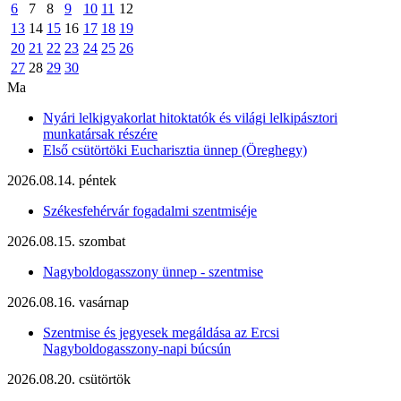
6
7
8
9
10
11
12
13
14
15
16
17
18
19
20
21
22
23
24
25
26
27
28
29
30
Ma
Nyári lelkigyakorlat hitoktatók és világi lelkipásztori
munkatársak részére
Első csütörtöki Eucharisztia ünnep (Öreghegy)
2026.08.14. péntek
Székesfehérvár fogadalmi szentmiséje
2026.08.15. szombat
Nagyboldogasszony ünnep - szentmise
2026.08.16. vasárnap
Szentmise és jegyesek megáldása az Ercsi
Nagyboldogasszony-napi búcsún
2026.08.20. csütörtök