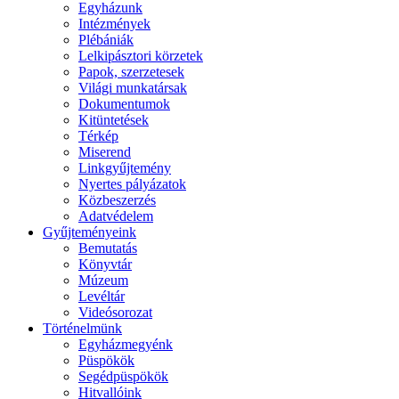
Egyházunk
Intézmények
Plébániák
Lelkipásztori körzetek
Papok, szerzetesek
Világi munkatársak
Dokumentumok
Kitüntetések
Térkép
Miserend
Linkgyűjtemény
Nyertes pályázatok
Közbeszerzés
Adatvédelem
Gyűjteményeink
Bemutatás
Könyvtár
Múzeum
Levéltár
Videósorozat
Történelmünk
Egyházmegyénk
Püspökök
Segédpüspökök
Hitvallóink