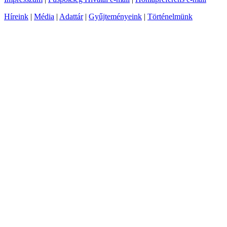
Híreink
|
Média
|
Adattár
|
Gyűjteményeink
|
Történelmünk