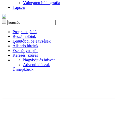
Válogatott bibliográfia
Lapozó
Programajánló
Beszámolóink
Legutóbbi bejegyzések
Állandó híreink
Eseménynaptár
Keresés, szűrés
Nagyböjt és húsvét
Adventi időszak
Ünnepkörök