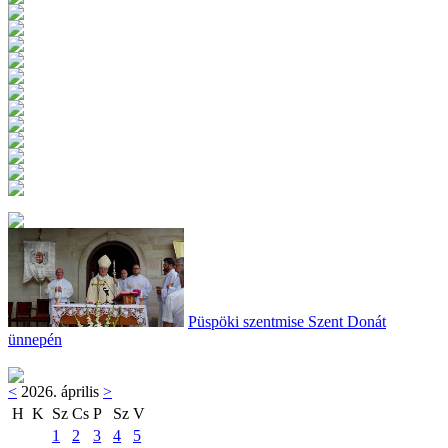
Püspöki szentmise Szent Donát
ünnepén
<
2026. április
>
H
K
Sz
Cs
P
Sz
V
1
2
3
4
5