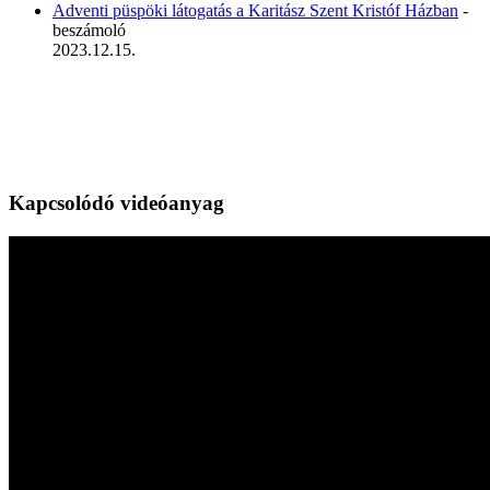
Adventi püspöki látogatás a Karitász Szent Kristóf Házban
-
beszámoló
2023.12.15.
Kapcsolódó videóanyag