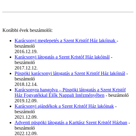
Korábbi évek beszámolói:
Karácsonyi meglepetés a Szent Kristóf Ház lakóinak
-
beszámoló
2016.12.19.
Karácsonyi látogatás a Szent Kristóf Ház lakóinál
-
beszámoló
2017.12.12.
Püspöki karácsonyi látogatás a Szent Kristóf Ház lakóinál
-
beszámoló
2018.12.14.
Karácsonyra hangolva – Püspöki látogatás a Szent Kristóf
Ház Fogyatékkal Élők Nappali Intézményében
- beszámoló
2019.12.09.
Karácsonyi ajándékok a Szent Kristóf Ház lakóinak
-
beszámoló
2021.12.09.
Adventi püspöki látogatás a Karitász Szent Kristóf Házban
-
beszámoló
2022.12.09.