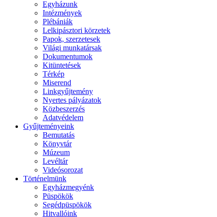
Egyházunk
Intézmények
Plébániák
Lelkipásztori körzetek
Papok, szerzetesek
Világi munkatársak
Dokumentumok
Kitüntetések
Térkép
Miserend
Linkgyűjtemény
Nyertes pályázatok
Közbeszerzés
Adatvédelem
Gyűjteményeink
Bemutatás
Könyvtár
Múzeum
Levéltár
Videósorozat
Történelmünk
Egyházmegyénk
Püspökök
Segédpüspökök
Hitvallóink