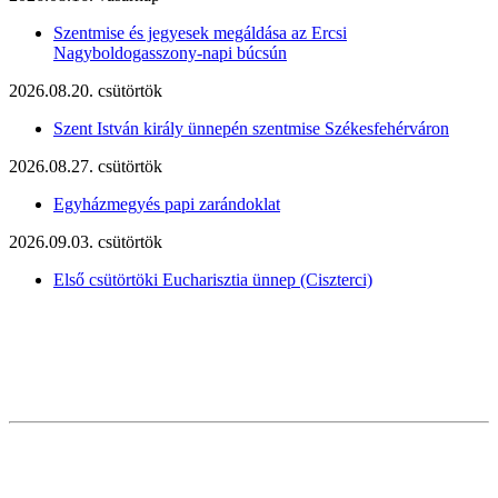
Szentmise és jegyesek megáldása az Ercsi
Nagyboldogasszony-napi búcsún
2026.08.20. csütörtök
Szent István király ünnepén szentmise Székesfehérváron
2026.08.27. csütörtök
Egyházmegyés papi zarándoklat
2026.09.03. csütörtök
Első csütörtöki Eucharisztia ünnep (Ciszterci)