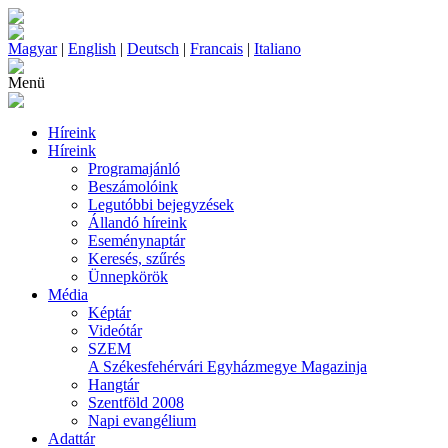
Magyar
|
English
|
Deutsch
|
Francais
|
Italiano
Menü
Híreink
Híreink
Programajánló
Beszámolóink
Legutóbbi bejegyzések
Állandó híreink
Eseménynaptár
Keresés, szűrés
Ünnepkörök
Média
Képtár
Videótár
SZEM
A Székesfehérvári Egyházmegye Magazinja
Hangtár
Szentföld 2008
Napi evangélium
Adattár