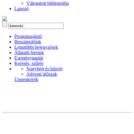
Válogatott bibliográfia
Lapozó
Programajánló
Beszámolóink
Legutóbbi bejegyzések
Állandó híreink
Eseménynaptár
Keresés, szűrés
Nagyböjt és húsvét
Adventi időszak
Ünnepkörök