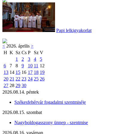
Papi lelkigyakorlat
<
2026. április
>
H
K
Sz
Cs
P
Sz
V
1
2
3
4
5
6
7
8
9
10
11
12
13
14
15
16
17
18
19
20
21
22
23
24
25
26
27
28
29
30
2026.08.14. péntek
Székesfehérvár fogadalmi szentmiséje
2026.08.15. szombat
Nagyboldogasszony ünnep - szentmise
2026.08.16. vasárnap