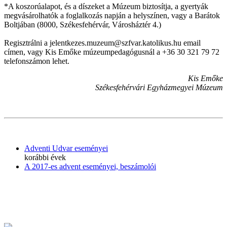
*A koszorúalapot, és a díszeket a Múzeum biztosítja, a gyertyák
megvásárolhatók a foglalkozás napján a helyszínen, vagy a Barátok
Boltjában (8000, Székesfehérvár, Városháztér 4.)
Regisztrálni a jelentkezes.muzeum@szfvar.katolikus.hu email
címen, vagy Kis Emőke múzeumpedagógusnál a +36 30 321 79 72
telefonszámon lehet.
Kis Emőke
Székesfehérvári Egyházmegyei Múzeum
Adventi Udvar eseményei
korábbi évek
A 2017-es advent eseményei, beszámolói