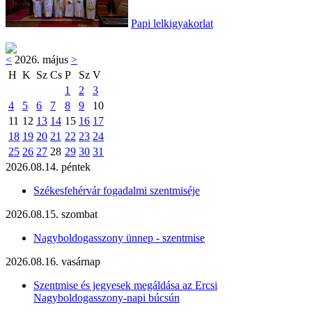
Papi lelkigyakorlat
<
2026. május
>
H
K
Sz
Cs
P
Sz
V
1
2
3
4
5
6
7
8
9
10
11
12
13
14
15
16
17
18
19
20
21
22
23
24
25
26
27
28
29
30
31
2026.08.14. péntek
Székesfehérvár fogadalmi szentmiséje
2026.08.15. szombat
Nagyboldogasszony ünnep - szentmise
2026.08.16. vasárnap
Szentmise és jegyesek megáldása az Ercsi
Nagyboldogasszony-napi búcsún