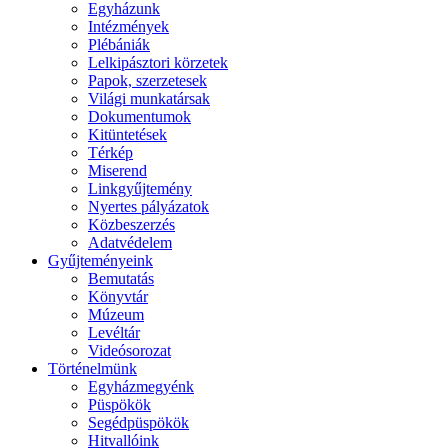
Egyházunk
Intézmények
Plébániák
Lelkipásztori körzetek
Papok, szerzetesek
Világi munkatársak
Dokumentumok
Kitüntetések
Térkép
Miserend
Linkgyűjtemény
Nyertes pályázatok
Közbeszerzés
Adatvédelem
Gyűjteményeink
Bemutatás
Könyvtár
Múzeum
Levéltár
Videósorozat
Történelmünk
Egyházmegyénk
Püspökök
Segédpüspökök
Hitvallóink