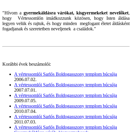
"Hívom a
gyermekáldásra várókat, kisgyermekeket nevelőket
,
hogy Vértessomlón imádkozzunk közösen, hogy Isten áldása
legyen velük és rajtuk, és hogy minden megfogant életet áldásként
fogadjanak és szeretetben neveljenek a családok."
Korábbi évek beszámolói:
A vértessomlói Sarlós Boldogasszony templom búcsúja
2006.07.02.
A vértessomlói Sarlós Boldogasszony templom búcsúja
2007.07.01.
A vértessomlói Sarlós Boldogasszony templom búcsúja
2009.07.05.
A vértessomlói Sarlós Boldogasszony templom búcsúja
2010.07.04.
A vértessomlói Sarlós Boldogasszony templom búcsúja
2011.07.03.
A vértessomlói Sarlós Boldogasszony templom búcsúja