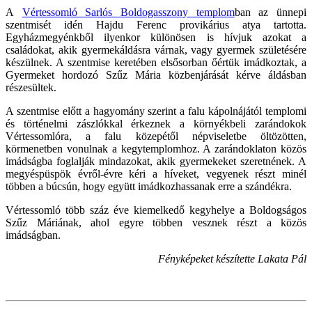
A
Vértessomló Sarlós Boldogasszony templom
ban az ünnepi
szentmisét idén Hajdu Ferenc provikárius atya tartotta.
Egyházmegyénkből ilyenkor különösen is hívjuk azokat a
családokat, akik gyermekáldásra várnak, vagy gyermek születésére
készülnek. A szentmise keretében elsősorban őértük imádkoztak, a
Gyermeket hordozó Szűz Mária közbenjárását kérve áldásban
részesültek.
A szentmise előtt a hagyomány szerint a falu kápolnájától templomi
és történelmi zászlókkal érkeznek a környékbeli zarándokok
Vértessomlóra, a falu közepétől népviseletbe öltözötten,
körmenetben vonulnak a kegytemplomhoz. A zarándoklaton közös
imádságba foglalják mindazokat, akik gyermekeket szeretnének. A
megyéspüspök évről-évre kéri a híveket, vegyenek részt minél
többen a búcsún, hogy együtt imádkozhassanak erre a szándékra.
Vértessomló több száz éve kiemelkedő kegyhelye a Boldogságos
Szűz Máriának, ahol egyre többen vesznek részt a közös
imádságban.
Fényképeket készítette Lakata Pál