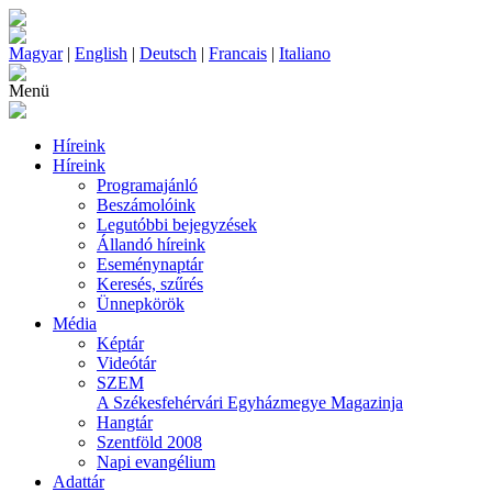
Magyar
|
English
|
Deutsch
|
Francais
|
Italiano
Menü
Híreink
Híreink
Programajánló
Beszámolóink
Legutóbbi bejegyzések
Állandó híreink
Eseménynaptár
Keresés, szűrés
Ünnepkörök
Média
Képtár
Videótár
SZEM
A Székesfehérvári Egyházmegye Magazinja
Hangtár
Szentföld 2008
Napi evangélium
Adattár