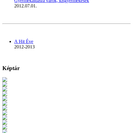
Gyermekáldásra várók, kisgyermekesek
2012.07.01.
A Hit Éve
2012-2013
Képtár