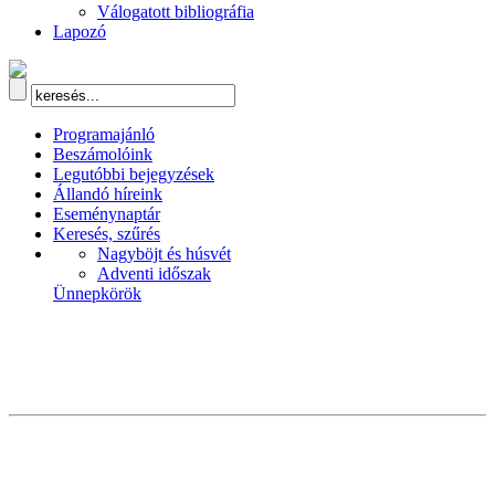
Válogatott bibliográfia
Lapozó
Programajánló
Beszámolóink
Legutóbbi bejegyzések
Állandó híreink
Eseménynaptár
Keresés, szűrés
Nagyböjt és húsvét
Adventi időszak
Ünnepkörök