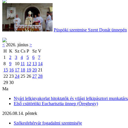
Püspöki szentmise Szent Donát ünnepén
<
2026. június
>
H
K
Sz
Cs
P
Sz
V
1
2
3
4
5
6
7
8
9
10
11
12
13
14
15
16
17
18
19
20
21
22
23
24
25
26
27
28
29
30
Ma
Nyári lelkigyakorlat hitoktatók és világi lelkipásztori munkatárs
Első csütörtöki Eucharisztia ünnep (Öreghegy)
2026.08.14. péntek
Székesfehérvár fogadalmi szentmiséje