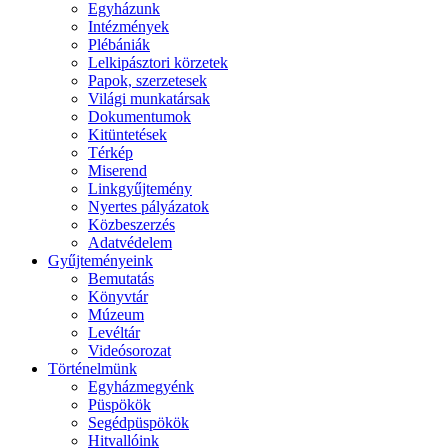
Egyházunk
Intézmények
Plébániák
Lelkipásztori körzetek
Papok, szerzetesek
Világi munkatársak
Dokumentumok
Kitüntetések
Térkép
Miserend
Linkgyűjtemény
Nyertes pályázatok
Közbeszerzés
Adatvédelem
Gyűjteményeink
Bemutatás
Könyvtár
Múzeum
Levéltár
Videósorozat
Történelmünk
Egyházmegyénk
Püspökök
Segédpüspökök
Hitvallóink