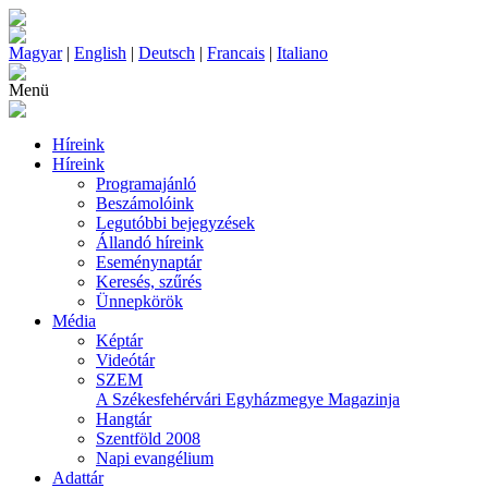
Magyar
|
English
|
Deutsch
|
Francais
|
Italiano
Menü
Híreink
Híreink
Programajánló
Beszámolóink
Legutóbbi bejegyzések
Állandó híreink
Eseménynaptár
Keresés, szűrés
Ünnepkörök
Média
Képtár
Videótár
SZEM
A Székesfehérvári Egyházmegye Magazinja
Hangtár
Szentföld 2008
Napi evangélium
Adattár