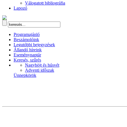
Válogatott bibliográfia
Lapozó
Programajánló
Beszámolóink
Legutóbbi bejegyzések
Állandó híreink
Eseménynaptár
Keresés, szűrés
Nagyböjt és húsvét
Adventi időszak
Ünnepkörök