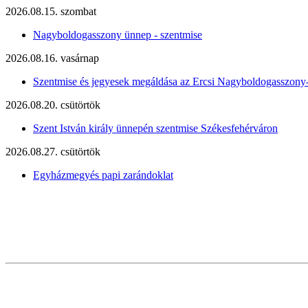
2026.08.15. szombat
Nagyboldogasszony ünnep - szentmise
2026.08.16. vasárnap
Szentmise és jegyesek megáldása az Ercsi Nagyboldogasszony
2026.08.20. csütörtök
Szent István király ünnepén szentmise Székesfehérváron
2026.08.27. csütörtök
Egyházmegyés papi zarándoklat