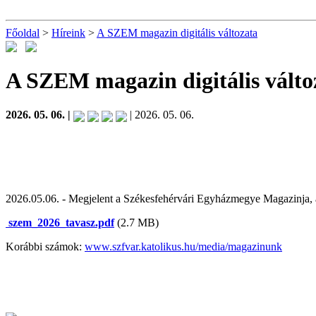
Főoldal
>
Híreink
>
A SZEM magazin digitális változata
A SZEM magazin digitális válto
2026. 05. 06. |
| 2026. 05. 06.
2026.05.06. - Megjelent a Székesfehérvári Egyházmegye Magazinja, a
szem_2026_tavasz.pdf
(2.7 MB)
Korábbi számok:
www.szfvar.katolikus.hu/media/magazinunk