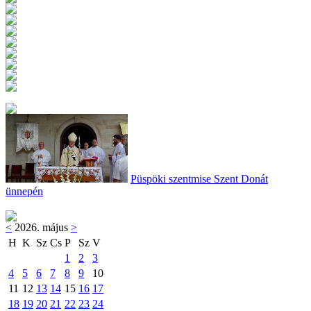
Püspöki szentmise Szent Donát
ünnepén
<
2026. május
>
H
K
Sz
Cs
P
Sz
V
1
2
3
4
5
6
7
8
9
10
11
12
13
14
15
16
17
18
19
20
21
22
23
24