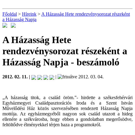
Főoldal
>
Híreink
>
A Házasság Hete rendezvénysorozat részeként
a Házasság Napja
A Házasság Hete
rendezvénysorozat részeként a
Házasság Napja
- beszámoló
2012. 02. 11. |
|
2012. 03. 04.
„A házasság titok, a család öröm.”- hirdette a székesfehérvári
Egyházmegyei Családpasztorációs Iroda és a Szent István
Mûvelődési Ház közös szervezésében rendezett Házasság Napja
mottója. Az egyházmegyéből nagyon sok család utazott a hideg
ellenére a székvárosba, hogy ebben a gondolatban megerősödve,
feltöltődve élményekkel térjen haza a programokról.