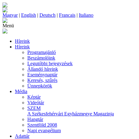
Magyar
|
English
|
Deutsch
|
Francais
|
Italiano
Menü
Híreink
Híreink
Programajánló
Beszámolóink
Legutóbbi bejegyzések
Állandó híreink
Eseménynaptár
Keresés, szűrés
Ünnepkörök
Média
Képtár
Videótár
SZEM
A Székesfehérvári Egyházmegye Magazinja
Hangtár
Szentföld 2008
Napi evangélium
Adattár