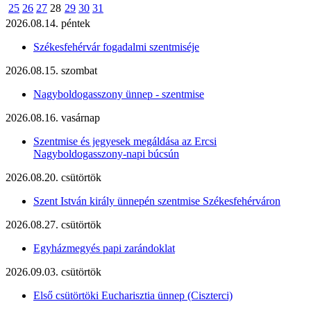
25
26
27
28
29
30
31
2026.08.14. péntek
Székesfehérvár fogadalmi szentmiséje
2026.08.15. szombat
Nagyboldogasszony ünnep - szentmise
2026.08.16. vasárnap
Szentmise és jegyesek megáldása az Ercsi
Nagyboldogasszony-napi búcsún
2026.08.20. csütörtök
Szent István király ünnepén szentmise Székesfehérváron
2026.08.27. csütörtök
Egyházmegyés papi zarándoklat
2026.09.03. csütörtök
Első csütörtöki Eucharisztia ünnep (Ciszterci)