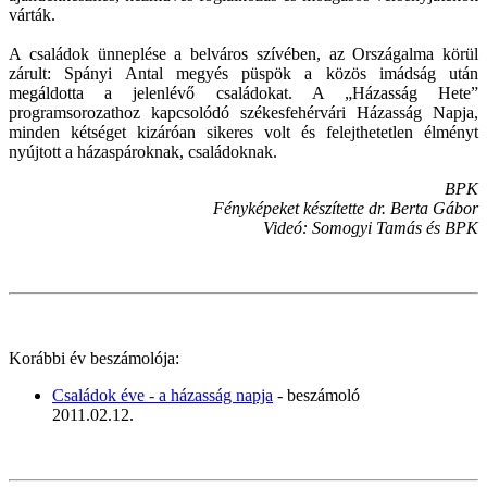
várták.
A családok ünneplése a belváros szívében, az Országalma körül
zárult: Spányi Antal megyés püspök a közös imádság után
megáldotta a jelenlévő családokat. A „Házasság Hete”
programsorozathoz kapcsolódó székesfehérvári Házasság Napja,
minden kétséget kizáróan sikeres volt és felejthetetlen élményt
nyújtott a házaspároknak, családoknak.
BPK
Fényképeket készítette dr. Berta Gábor
Videó: Somogyi Tamás és BPK
Korábbi év beszámolója:
Családok éve - a házasság napja
- beszámoló
2011.02.12.