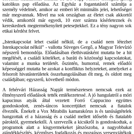
katolikus pap előadása. Az Egyház a fogantatástól számítja a
személy védelmét, amikor az emberi lét minimális jelei, lehetőségei
már megvannak. Mivel ma sok országban az életet csak akkortól
védik, amikortól már egyedi, 10 ezer számra kísérleteznek és
kereskednek megtermékenyített petesejtekkel. Ez a tény nagyon sok
etikai kérdést felvet.
„Istenkapcsolat lehet család nélkül, de a család nem létezhet
Istenkapcsolat nélkül” - vallotta Süveges Gergő, a Magyar Televízió
népszerû bemondója. Előadásában élethivatásként mutatta be a hit
megélését, a családi köteléket, a baráti és közösségi kapcsolatokat,
valamint a munka területét. őszintén, humorral, remek előadói
képességgel mutatta be azokat a konfliktus helyzeteket, amelyeket a
felsorolt hivatásterületek összehangolásában élt meg, és oldott meg
családjában; egyszerû, követhető módon.
A fehérvári Házasság Napját természetesen nemcsak ezek az
élményszerû előadások tették emlékezetessé. A jó hangulatról a móri
kapucinus atyák által vezetett Forró Cappucino együttes
gondoskodott, zenés-táncos koncertjüket nemcsak a fiatalok
élvezték. Énekelt a Vox Mirabilis kamarakórus is és tanúságtételek
hangzottak el a házasság és a család mellett idősebb és fiatalabb
pároktól, gyermekektől. A szervezők a kicsikről is gondoskodtak, a
programok alatt a kisgyermekeket játszószoba, a nagyobbakat
ajándékkészítés, kézmûves foglalkozás és mozgásos versenyjátékok