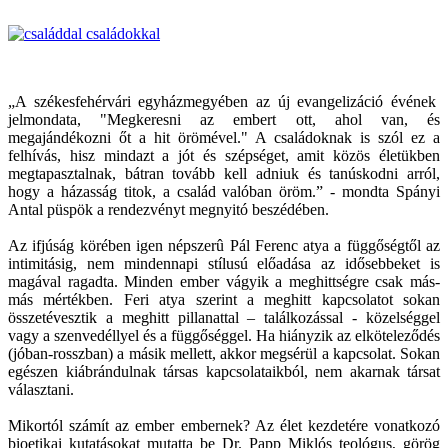
„A székesfehérvári egyházmegyében az új evangelizáció évének
jelmondata, "Megkeresni az embert ott, ahol van, és
megajándékozni őt a hit örömével." A családoknak is szól ez a
felhívás, hisz mindazt a jót és szépséget, amit közös életükben
megtapasztalnak, bátran tovább kell adniuk és tanúskodni arról,
hogy a házasság titok, a család valóban öröm.” - mondta Spányi
Antal püspök a rendezvényt megnyitó beszédében.
Az ifjúság körében igen népszerû Pál Ferenc atya a függőségtől az
intimitásig, nem mindennapi stílusú előadása az idősebbeket is
magával ragadta. Minden ember vágyik a meghittségre csak más-
más mértékben. Feri atya szerint a meghitt kapcsolatot sokan
összetévesztik a meghitt pillanattal – találkozással - közelséggel
vagy a szenvedéllyel és a függőséggel. Ha hiányzik az elköteleződés
(jóban-rosszban) a másik mellett, akkor megsérül a kapcsolat. Sokan
egészen kiábrándulnak társas kapcsolataikból, nem akarnak társat
választani.
Mikortól számít az ember embernek? Az élet kezdetére vonatkozó
bioetikai kutatásokat mutatta be Dr. Papp Miklós teológus, görög