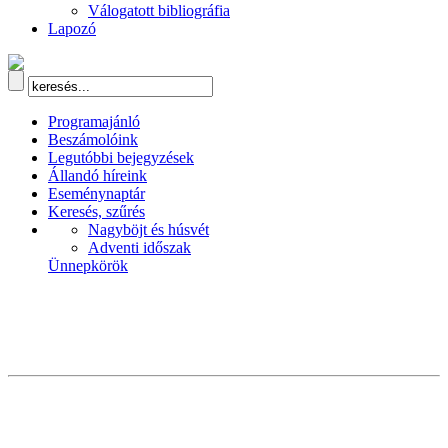
Válogatott bibliográfia
Lapozó
Programajánló
Beszámolóink
Legutóbbi bejegyzések
Állandó híreink
Eseménynaptár
Keresés, szűrés
Nagyböjt és húsvét
Adventi időszak
Ünnepkörök