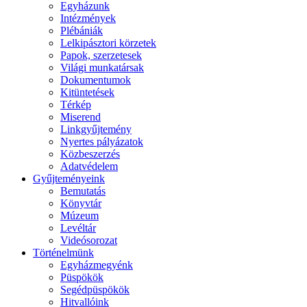
Egyházunk
Intézmények
Plébániák
Lelkipásztori körzetek
Papok, szerzetesek
Világi munkatársak
Dokumentumok
Kitüntetések
Térkép
Miserend
Linkgyűjtemény
Nyertes pályázatok
Közbeszerzés
Adatvédelem
Gyűjteményeink
Bemutatás
Könyvtár
Múzeum
Levéltár
Videósorozat
Történelmünk
Egyházmegyénk
Püspökök
Segédpüspökök
Hitvallóink