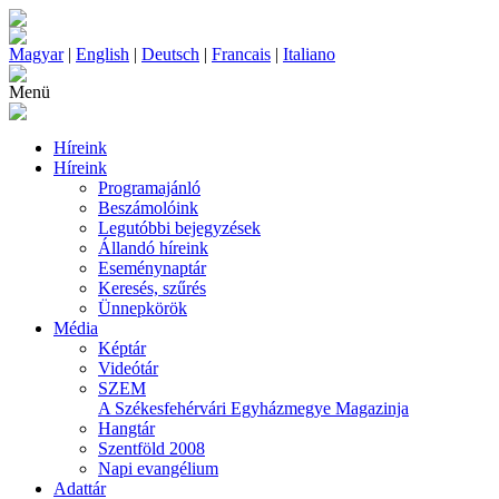
Magyar
|
English
|
Deutsch
|
Francais
|
Italiano
Menü
Híreink
Híreink
Programajánló
Beszámolóink
Legutóbbi bejegyzések
Állandó híreink
Eseménynaptár
Keresés, szűrés
Ünnepkörök
Média
Képtár
Videótár
SZEM
A Székesfehérvári Egyházmegye Magazinja
Hangtár
Szentföld 2008
Napi evangélium
Adattár