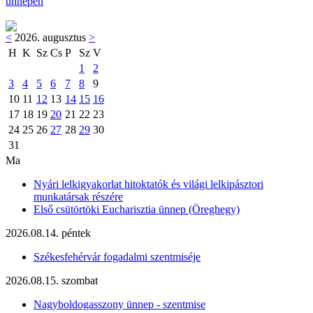
ünnepén
<
2026. augusztus
>
H
K
Sz
Cs
P
Sz
V
1
2
3
4
5
6
7
8
9
10
11
12
13
14
15
16
17
18
19
20
21
22
23
24
25
26
27
28
29
30
31
Ma
Nyári lelkigyakorlat hitoktatók és világi lelkipásztori
munkatársak részére
Első csütörtöki Eucharisztia ünnep (Öreghegy)
2026.08.14. péntek
Székesfehérvár fogadalmi szentmiséje
2026.08.15. szombat
Nagyboldogasszony ünnep - szentmise