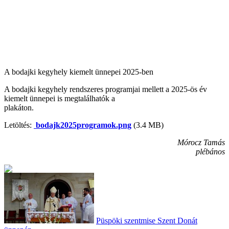
A bodajki kegyhely kiemelt ünnepei 2025-ben
A bodajki kegyhely rendszeres programjai mellett a 2025-ös év
kiemelt ünnepei is megtalálhatók a
plakáton.
Letöltés:
bodajk2025programok.png
(3.4 MB)
Mórocz Tamás
plébános
Püspöki szentmise Szent Donát