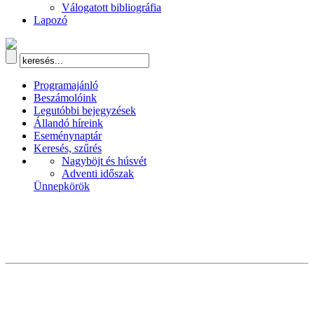
Válogatott bibliográfia
Lapozó
Programajánló
Beszámolóink
Legutóbbi bejegyzések
Állandó híreink
Eseménynaptár
Keresés, szűrés
Nagyböjt és húsvét
Adventi időszak
Ünnepkörök