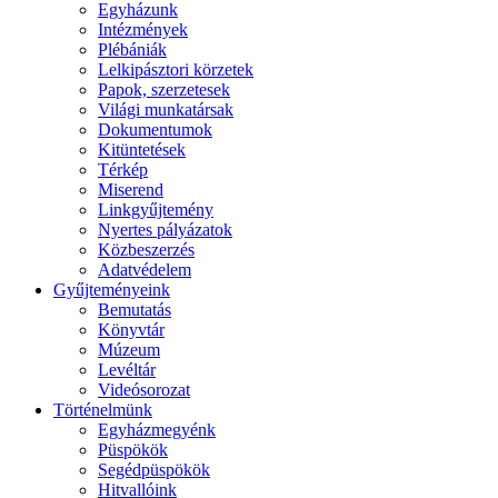
Egyházunk
Intézmények
Plébániák
Lelkipásztori körzetek
Papok, szerzetesek
Világi munkatársak
Dokumentumok
Kitüntetések
Térkép
Miserend
Linkgyűjtemény
Nyertes pályázatok
Közbeszerzés
Adatvédelem
Gyűjteményeink
Bemutatás
Könyvtár
Múzeum
Levéltár
Videósorozat
Történelmünk
Egyházmegyénk
Püspökök
Segédpüspökök
Hitvallóink