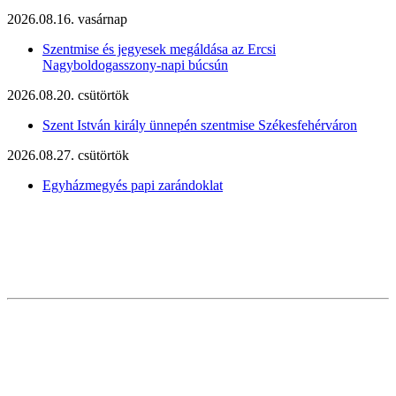
2026.08.16. vasárnap
Szentmise és jegyesek megáldása az Ercsi
Nagyboldogasszony-napi búcsún
2026.08.20. csütörtök
Szent István király ünnepén szentmise Székesfehérváron
2026.08.27. csütörtök
Egyházmegyés papi zarándoklat