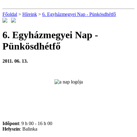
Főoldal
>
Híreink
>
6. Egyházmegyei Nap - Pünkösdhétfő
6. Egyházmegyei Nap -
Pünkösdhétfő
2011. 06. 13.
Időpont
: 9 h 00 - 16 h 00
Helyszín
: Balinka