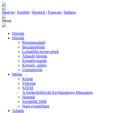
Magyar
|
English
|
Deutsch
|
Francais
|
Italiano
Menü
Híreink
Híreink
Programajánló
Beszámolóink
Legutóbbi bejegyzések
Állandó híreink
Eseménynaptár
Keresés, szűrés
Ünnepkörök
Média
Képtár
Videótár
SZEM
A Székesfehérvári Egyházmegye Magazinja
Hangtár
Szentföld 2008
Napi evangélium
Adattár