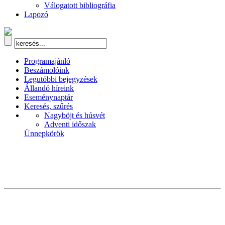
Válogatott bibliográfia
Lapozó
Programajánló
Beszámolóink
Legutóbbi bejegyzések
Állandó híreink
Eseménynaptár
Keresés, szűrés
Nagyböjt és húsvét
Adventi időszak
Ünnepkörök