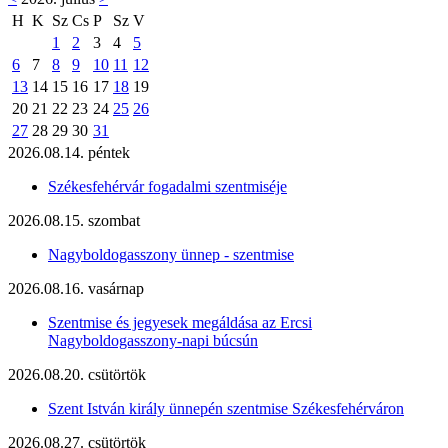
H
K
Sz
Cs
P
Sz
V
1
2
3
4
5
6
7
8
9
10
11
12
13
14
15
16
17
18
19
20
21
22
23
24
25
26
27
28
29
30
31
2026.08.14. péntek
Székesfehérvár fogadalmi szentmiséje
2026.08.15. szombat
Nagyboldogasszony ünnep - szentmise
2026.08.16. vasárnap
Szentmise és jegyesek megáldása az Ercsi
Nagyboldogasszony-napi búcsún
2026.08.20. csütörtök
Szent István király ünnepén szentmise Székesfehérváron
2026.08.27. csütörtök