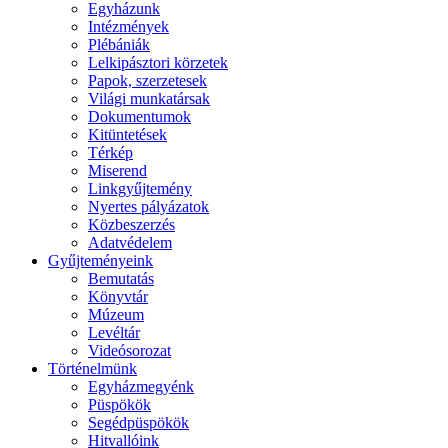
Egyházunk
Intézmények
Plébániák
Lelkipásztori körzetek
Papok, szerzetesek
Világi munkatársak
Dokumentumok
Kitüntetések
Térkép
Miserend
Linkgyűjtemény
Nyertes pályázatok
Közbeszerzés
Adatvédelem
Gyűjteményeink
Bemutatás
Könyvtár
Múzeum
Levéltár
Videósorozat
Történelmünk
Egyházmegyénk
Püspökök
Segédpüspökök
Hitvallóink