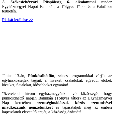
A
Székesfehérvári Püspökség 6. alkalommal
rendez
Egyházmegyei Napot Balinkán, a Tölgyes Tábor és a Falutábor
területén.
Plakát letöltése >>
Június 13-án,
Pünkösdhétfőn
, színes programokkal várják az
egyházközségek tagjait, a híveket, családokat, egyedül élőket,
kicsiket, fiatalokat, idősebbeket egyaránt!
"Szeretettel hívom egyházmegyénk hívő közösségét, hogy
pünkösdhétfő napján Balinkán (Tölgyes tábor) az Egyházmegyei
Nap keretében
szentségimádással, közös szentmisével
imádkozzunk nemzetünkért
és tapasztaljuk meg az emberi
kapcsolatok elevenítő erejét,
a közösség örömét
!