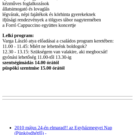
kézműves foglalkozások
állatsimogató és lovaglás
légvárak, népi fajátékok és körhinta gyerekeknek
ifjúsági rendezvények a tölgyes tábor nagytermében
a Forró Cappuccino együttes koncertje
Lelki program:
Varga László atya előadásai a családos program keretében:
11.00 - 11.45: Miért ne lehetnénk boldogok?
12.30 - 13.15: Szükségem van valakire, aki megbocsát!
gyónási lehetőség 11.00-től 13.30-ig
szentségimádás 14.00 órától
püspöki szentmise 15.00 órától
2010 május 24-én elmarad!! az Egyházmegyei Nap
(Pünkösdhétfő) -