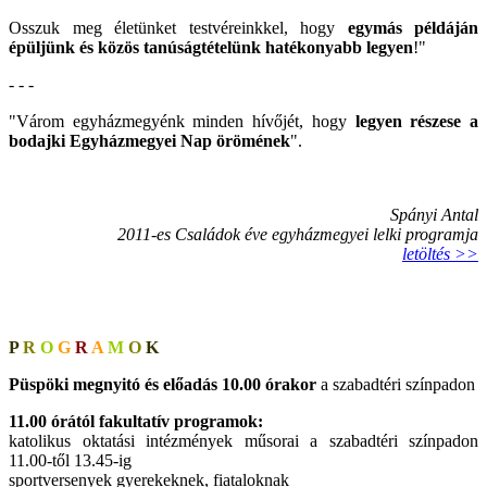
Osszuk meg életünket testvéreinkkel, hogy
egymás példáján
épüljünk és közös tanúságtételünk hatékonyabb legyen
!"
- - -
"Várom egyházmegyénk minden hívőjét, hogy
legyen részese a
bodajki Egyházmegyei Nap örömének
".
Spányi Antal
2011-es Családok éve egyházmegyei lelki programja
letöltés >>
P
R
O
G
R
A
M
O
K
Püspöki megnyitó és előadás 10.00 órakor
a szabadtéri színpadon
11.00 órától fakultatív programok:
katolikus oktatási intézmények műsorai a szabadtéri színpadon
11.00-től 13.45-ig
sportversenyek gyerekeknek, fiataloknak