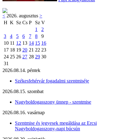
<
2026. augusztus
>
H
K
Sz
Cs
P
Sz
V
1
2
3
4
5
6
7
8
9
10
11
12
13
14
15
16
17
18
19
20
21
22
23
24
25
26
27
28
29
30
31
2026.08.14. péntek
Székesfehérvár fogadalmi szentmiséje
2026.08.15. szombat
Nagyboldogasszony ünnep - szentmise
2026.08.16. vasárnap
Szentmise és jegyesek megáldása az Ercsi
Nagyboldogasszony-napi búcsún