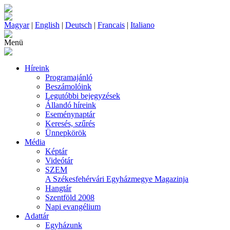
Magyar
|
English
|
Deutsch
|
Francais
|
Italiano
Menü
Híreink
Programajánló
Beszámolóink
Legutóbbi bejegyzések
Állandó híreink
Eseménynaptár
Keresés, szűrés
Ünnepkörök
Média
Képtár
Videótár
SZEM
A Székesfehérvári Egyházmegye Magazinja
Hangtár
Szentföld 2008
Napi evangélium
Adattár
Egyházunk