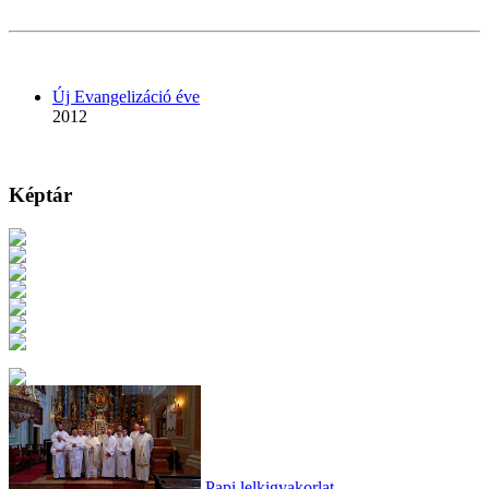
Új Evangelizáció éve
2012
Képtár
Papi lelkigyakorlat