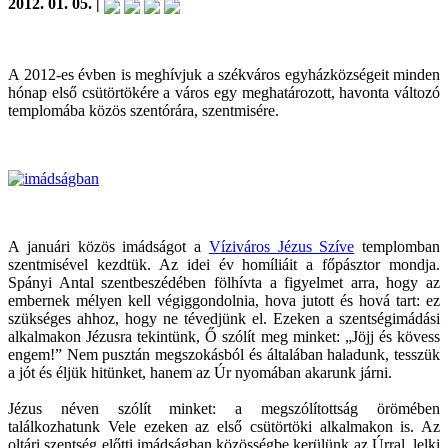
2012. 01. 05. |
A 2012-es évben is meghívjuk a székváros egyházközségeit minden
hónap első csütörtökére a város egy meghatározott, havonta változó
templomába közös szentórára, szentmisére.
A januári közös imádságot a
Víziváros Jézus Szíve
templomban
szentmisével kezdtük. Az idei év homíliáit a főpásztor mondja.
Spányi Antal szentbeszédében fölhívta a figyelmet arra, hogy az
embernek mélyen kell végiggondolnia, hova jutott és hová tart: ez
szükséges ahhoz, hogy ne tévedjünk el. Ezeken a szentségimádási
alkalmakon Jézusra tekintünk, Ő szólít meg minket: „Jöjj és kövess
engem!” Nem pusztán megszokásból és általában haladunk, tesszük
a jót és éljük hitünket, hanem az Úr nyomában akarunk járni.
Jézus néven szólít minket: a megszólítottság örömében
találkozhatunk Vele ezeken az első csütörtöki alkalmakon is. Az
oltári szentség előtti imádságban közösségbe kerülünk az Úrral, lelki