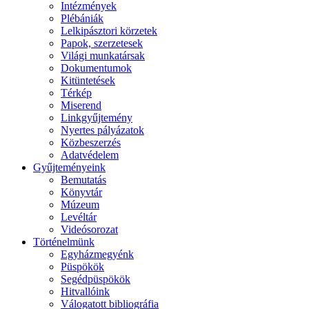
Intézmények
Plébániák
Lelkipásztori körzetek
Papok, szerzetesek
Világi munkatársak
Dokumentumok
Kitüntetések
Térkép
Miserend
Linkgyűjtemény
Nyertes pályázatok
Közbeszerzés
Adatvédelem
Gyűjteményeink
Bemutatás
Könyvtár
Múzeum
Levéltár
Videósorozat
Történelmünk
Egyházmegyénk
Püspökök
Segédpüspökök
Hitvallóink
Válogatott bibliográfia