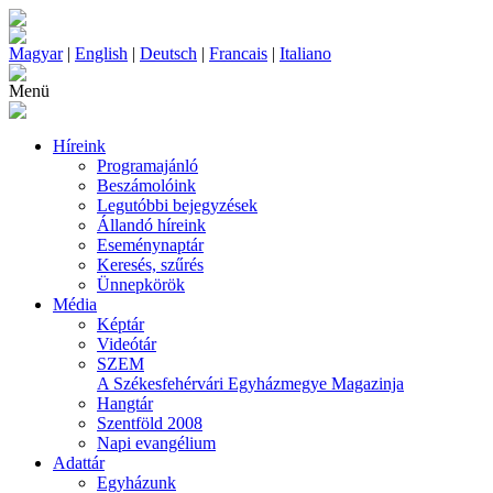
Magyar
|
English
|
Deutsch
|
Francais
|
Italiano
Menü
Híreink
Programajánló
Beszámolóink
Legutóbbi bejegyzések
Állandó híreink
Eseménynaptár
Keresés, szűrés
Ünnepkörök
Média
Képtár
Videótár
SZEM
A Székesfehérvári Egyházmegye Magazinja
Hangtár
Szentföld 2008
Napi evangélium
Adattár
Egyházunk