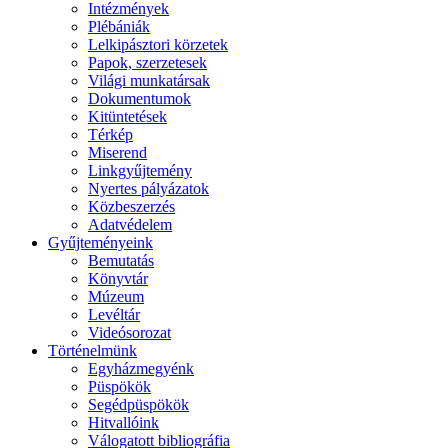
Intézmények
Plébániák
Lelkipásztori körzetek
Papok, szerzetesek
Világi munkatársak
Dokumentumok
Kitüntetések
Térkép
Miserend
Linkgyűjtemény
Nyertes pályázatok
Közbeszerzés
Adatvédelem
Gyűjteményeink
Bemutatás
Könyvtár
Múzeum
Levéltár
Videósorozat
Történelmünk
Egyházmegyénk
Püspökök
Segédpüspökök
Hitvallóink
Válogatott bibliográfia