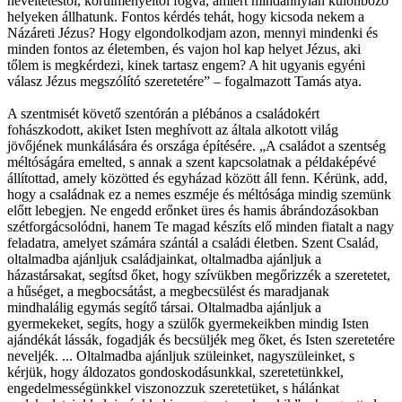
neveltetéstől, körülményeitől fogva, amiért mindannyian különböző
helyeken állhatunk. Fontos kérdés tehát, hogy kicsoda nekem a
Názáreti Jézus? Hogy elgondolkodjam azon, mennyi mindenki és
minden fontos az életemben, és vajon hol kap helyet Jézus, aki
tőlem is megkérdezi, kinek tartasz engem? A hit ugyanis egyéni
válasz Jézus megszólító szeretetére” – fogalmazott Tamás atya.
A szentmisét követő szentórán a plébános a családokért
fohászkodott, akiket Isten meghívott az általa alkotott világ
jövőjének munkálására és országa építésére. „A családot a szentség
méltóságára emelted, s annak a szent kapcsolatnak a példaképévé
állítottad, amely közötted és egyházad között áll fenn. Kérünk, add,
hogy a családnak ez a nemes eszméje és méltósága mindig szemünk
előtt lebegjen. Ne engedd erőnket üres és hamis ábrándozásokban
szétforgácsolódni, hanem Te magad készíts elő minden fiatalt a nagy
feladatra, amelyet számára szántál a családi életben. Szent Család,
oltalmadba ajánljuk családjainkat, oltalmadba ajánljuk a
házastársakat, segítsd őket, hogy szívükben megőrizzék a szeretetet,
a hűséget, a megbocsátást, a megbecsülést és maradjanak
mindhalálig egymás segítő társai. Oltalmadba ajánljuk a
gyermekeket, segíts, hogy a szülők gyermekeikben mindig Isten
ajándékát lássák, fogadják és becsüljék meg őket, és Isten szeretetére
neveljék. ... Oltalmadba ajánljuk szüleinket, nagyszüleinket, s
kérjük, hogy áldozatos gondoskodásunkkal, szeretetünkkel,
engedelmességünkkel viszonozzuk szeretetüket, s hálánkat