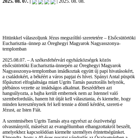
2025. 08. 07. |
| 2025. 08. 08.
Hitünkkel válaszoljunk Jézus megszólító szeretetére – Elsőcsütörtöki
Eucharisztia–ünnep az Öreghegyi Magyarok Nagyasszonya-
templomban
2025.08.07. – A székesfehérvári egyházközségek közös
elsőcsütörtöki Eucharisztia-ünnepén az Öreghegyi Magyarok
Nagyasszonya-templomban imádkoztak együtt új papi hivatásokért,
a családokért, a békéért a város papjai és hívei. Spányi Antal püspök
főpásztori elfoglaltsága miatt Ugrits Tamás pasztorális helynök,
plébános vezette az imádságos alkalmat. Beszédében azt
hangsúlyozta, a bajba került embernek nem az Istennel való
szembefordulás, hanem hit útját kell választania, és kiemelte, hogy
minden kereszténynek fel kell tennie a döntő kérdést, szereti-e
Jézust, az Isten Fiát.
A szentmisében Ugrits Tamás atya egyrészt az ószövetségi
olvasmányról, másrészt az evangéliumban elhangzottakról beszélt,
amelyekhez kapcsolódóan kiemelte személyes érintettségünket.
Elmondta, hogy a 40 éves pusztai vándorlás az Ószövetségben a