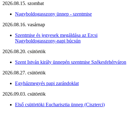
2026.08.15. szombat
Nagyboldogasszony ünnep - szentmise
2026.08.16. vasárnap
Szentmise és jegyesek megáldása az Ercsi
Nagyboldogasszony-napi búcsún
2026.08.20. csütörtök
Szent István király ünnepén szentmise Székesfehérváron
2026.08.27. csütörtök
Egyházmegyés papi zarándoklat
2026.09.03. csütörtök
Első csütörtöki Eucharisztia ünnep (Ciszterci)