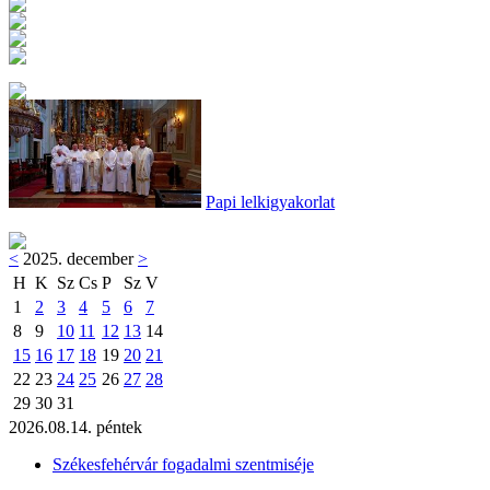
Papi lelkigyakorlat
<
2025. december
>
H
K
Sz
Cs
P
Sz
V
1
2
3
4
5
6
7
8
9
10
11
12
13
14
15
16
17
18
19
20
21
22
23
24
25
26
27
28
29
30
31
2026.08.14. péntek
Székesfehérvár fogadalmi szentmiséje