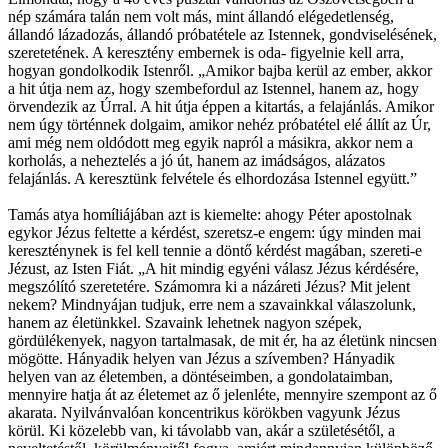
nép számára talán nem volt más, mint állandó elégedetlenség,
állandó lázadozás, állandó próbatétele az Istennek, gondviselésének,
szeretetének. A keresztény embernek is oda- figyelnie kell arra,
hogyan gondolkodik Istenről. „Amikor bajba kerül az ember, akkor
a hit útja nem az, hogy szembefordul az Istennel, hanem az, hogy
örvendezik az Úrral. A hit útja éppen a kitartás, a felajánlás. Amikor
nem úgy történnek dolgaim, amikor nehéz próbatétel elé állít az Úr,
ami még nem oldódott meg egyik napról a másikra, akkor nem a
korholás, a neheztelés a jó út, hanem az imádságos, alázatos
felajánlás. A keresztünk felvétele és elhordozása Istennel együtt.”
Tamás atya homíliájában azt is kiemelte: ahogy Péter apostolnak
egykor Jézus feltette a kérdést, szeretsz-e engem: úgy minden mai
kereszténynek is fel kell tennie a döntő kérdést magában, szereti-e
Jézust, az Isten Fiát. „A hit mindig egyéni válasz Jézus kérdésére,
megszólító szeretetére. Számomra ki a názáreti Jézus? Mit jelent
nekem? Mindnyájan tudjuk, erre nem a szavainkkal válaszolunk,
hanem az életünkkel. Szavaink lehetnek nagyon szépek,
gördülékenyek, nagyon tartalmasak, de mit ér, ha az életünk nincsen
mögötte. Hányadik helyen van Jézus a szívemben? Hányadik
helyen van az életemben, a döntéseimben, a gondolataimban,
mennyire hatja át az életemet az ő jelenléte, mennyire szempont az ő
akarata. Nyilvánvalóan koncentrikus körökben vagyunk Jézus
körül. Ki közelebb van, ki távolabb van, akár a születésétől, a