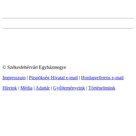
© Székesfehérvári Egyházmegye
Impresszum
|
Püspökség Hivatal e-mail
|
Honlapreferens e-mail
Híreink
|
Média
|
Adattár
|
Gyűjteményeink
|
Történelmünk