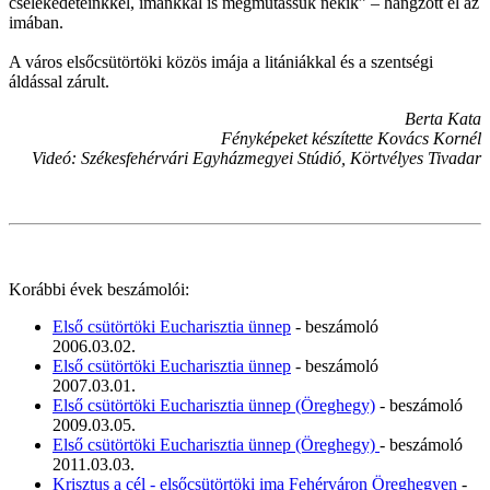
cselekedeteinkkel, imánkkal is megmutassuk nekik” – hangzott el az
imában.
A város elsőcsütörtöki közös imája a litániákkal és a szentségi
áldással zárult.
Berta Kata
Fényképeket készítette Kovács Kornél
Videó: Székesfehérvári Egyházmegyei Stúdió, Körtvélyes Tivadar
Korábbi évek beszámolói:
Első csütörtöki Eucharisztia ünnep
- beszámoló
2006.03.02.
Első csütörtöki Eucharisztia ünnep
- beszámoló
2007.03.01.
Első csütörtöki Eucharisztia ünnep (Öreghegy)
- beszámoló
2009.03.05.
Első csütörtöki Eucharisztia ünnep (Öreghegy)
- beszámoló
2011.03.03.
Krisztus a cél - elsőcsütörtöki ima Fehérváron Öreghegyen
-