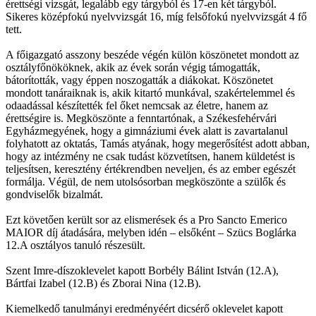
érettségi vizsgát, legalább egy tárgyból és 17-en két tárgyból.
Sikeres középfokú nyelvvizsgát 16, míg felsőfokú nyelvvizsgát 4 fő
tett.
A főigazgató asszony beszéde végén külön köszönetet mondott az
osztályfőnököknek, akik az évek során végig támogatták,
bátorították, vagy éppen noszogatták a diákokat. Köszönetet
mondott tanáraiknak is, akik kitartó munkával, szakértelemmel és
odaadással készítették fel őket nemcsak az életre, hanem az
érettségire is. Megköszönte a fenntartónak, a Székesfehérvári
Egyházmegyének, hogy a gimnáziumi évek alatt is zavartalanul
folyhatott az oktatás, Tamás atyának, hogy megerősítést adott abban,
hogy az intézmény ne csak tudást közvetítsen, hanem küldetést is
teljesítsen, keresztény értékrendben neveljen, és az ember egészét
formálja. Végül, de nem utolsósorban megköszönte a szülők és
gondviselők bizalmát.
Ezt követően került sor az elismerések és a Pro Sancto Emerico
MAIOR díj átadására, melyben idén – elsőként – Szücs Boglárka
12.A osztályos tanuló részesült.
Szent Imre-díszoklevelet kapott Borbély Bálint István (12.A),
Bártfai Izabel (12.B) és Zborai Nina (12.B).
Kiemelkedő tanulmányi eredményéért dicsérő oklevelet kapott