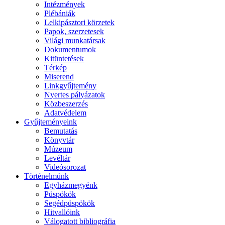
Intézmények
Plébániák
Lelkipásztori körzetek
Papok, szerzetesek
Világi munkatársak
Dokumentumok
Kitüntetések
Térkép
Miserend
Linkgyűjtemény
Nyertes pályázatok
Közbeszerzés
Adatvédelem
Gyűjteményeink
Bemutatás
Könyvtár
Múzeum
Levéltár
Videósorozat
Történelmünk
Egyházmegyénk
Püspökök
Segédpüspökök
Hitvallóink
Válogatott bibliográfia