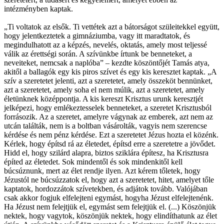
intézményben kaptak.
„Ti voltatok az elsők. Ti vettétek azt a bátorságot szüleitekkel együtt,
hogy jelentkeztetek a gimnáziumba, vagy itt maradtatok, és
megindulhatott az a képzés, nevelés, oktatás, amely most teljessé
válik az érettségi során. A szívünkbe írtunk be benneteket, a
neveiteket, nemcsak a naplóba” – kezdte köszöntőjét Tamás atya,
akitől a ballagók egy kis piros szívet és egy kis keresztet kaptak. „A
szív a szeretetet jelenti, azt a szeretetet, amely összeköt bennünket,
azt a szeretetet, amely soha el nem múlik, azt a szeretetet, amely
életünknek középpontja. A kis kereszt Krisztus urunk keresztjét
jelképezi, hogy emlékeztesselek benneteket, a szeretet Krisztusból
forrásozik. Az a szeretet, amelyre vágynak az emberek, azt nem az
utcán találták, nem is a boltban vásárolták, vagyis nem szerencse
kérdése és nem pénz kérdése. Ezt a szeretetet Jézus hozta el közénk.
Kérlek, hogy építsd rá az életedet, építsd erre a szeretetre a jövődet.
Hidd el, hogy szilárd alapra, biztos sziklára építesz, ha Krisztusra
építed az életedet. Sok mindentől és sok mindenkitől kell
búcsúznunk, mert az élet rendje ilyen. Azt kérem tőletek, hogy
Jézustól ne búcsúzzatok el, hogy azt a szeretetet, hitet, amelyet tőle
kaptatok, hordozzátok szívetekben, és adjátok tovább. Valójában
csak akkor fogjuk elfelejteni egymást, hogyha Jézust elfelejtenénk.
Ha Jézust nem felejtjük el, egymást sem felejtjük el. (...) Köszönjük
nektek, hogy vagytok, köszönjük nektek, hogy elindíthatunk az élet