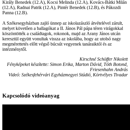
Király Benedek (12.A), Kocsi Melinda (12.A), Kovács-Bátki Milán
(12.A), Radnai Patrik (12.A), Pintér Benedek (12.B), és Pákozdi
Panna (12.B).
A Székesegyházban zajló ünnep az iskolazászló átvételével zárult,
melyet követően a ballagókat a II. János Pál pápa téren virágokkal
köszöntötték a családtagok, rokonok, majd az Arany János utcán
keresztül együtt vonultak vissza az iskolába, hogy az utolsó nagy
megmérettetés előtt végső búcsút vegyenek tanáraiktól és az
intézménytől.
Kirschné Schöffer Nikolett
Fényképeket készítette: Simon Erika, Marton Dávid, Tóth Botond,
Friesenhahn András
Videó: Székesfehérvári Egyházmegyei Stúdió, Körtvélyes Tivadar
Kapcsolódó videóanyag