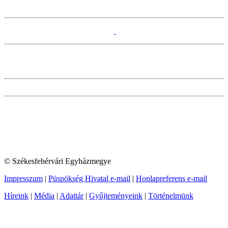
© Székesfehérvári Egyházmegye
Impresszum
|
Püspökség Hivatal e-mail
|
Honlapreferens e-mail
Híreink
|
Média
|
Adattár
|
Gyűjteményeink
|
Történelmünk