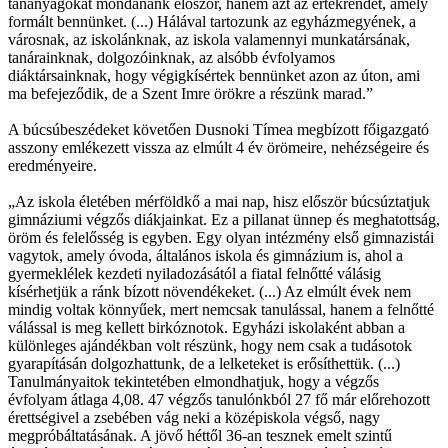
tananyagokat mondanánk először, hanem azt az értékrendet, amely
formált bennünket. (...) Hálával tartozunk az egyházmegyének, a
városnak, az iskolánknak, az iskola valamennyi munkatársának,
tanárainknak, dolgozóinknak, az alsóbb évfolyamos
diáktársainknak, hogy végigkísértek bennünket azon az úton, ami
ma befejeződik, de a Szent Imre örökre a részünk marad.”
A búcsúbeszédeket követően Dusnoki Tímea megbízott főigazgató
asszony emlékezett vissza az elmúlt 4 év örömeire, nehézségeire és
eredményeire.
„Az iskola életében mérföldkő a mai nap, hisz először búcsúztatjuk
gimnáziumi végzős diákjainkat. Ez a pillanat ünnep és meghatottság,
öröm és felelősség is egyben. Egy olyan intézmény első gimnazistái
vagytok, amely óvoda, általános iskola és gimnázium is, ahol a
gyermeklélek kezdeti nyiladozásától a fiatal felnőtté válásig
kísérhetjük a ránk bízott növendékeket. (...) Az elmúlt évek nem
mindig voltak könnyűek, mert nemcsak tanulással, hanem a felnőtté
válással is meg kellett birkóznotok. Egyházi iskolaként abban a
különleges ajándékban volt részünk, hogy nem csak a tudásotok
gyarapításán dolgozhattunk, de a lelketeket is erősíthettük. (...)
Tanulmányaitok tekintetében elmondhatjuk, hogy a végzős
évfolyam átlaga 4,08. 47 végzős tanulónkból 27 fő már előrehozott
érettségivel a zsebében vág neki a középiskola végső, nagy
megpróbáltatásának. A jövő héttől 36-an tesznek emelt szintű