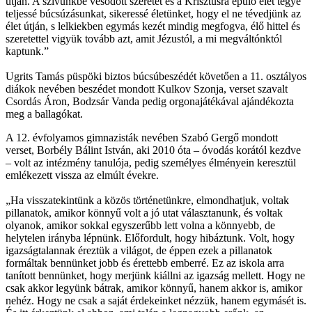
útján. A szívünkbe vésődött szeretet és a Krisztusra épülő élet tegye
teljessé búcsúzásunkat, sikeressé életünket, hogy el ne tévedjünk az
élet útján, s lelkiekben egymás kezét mindig megfogva, élő hittel és
szeretettel vigyük tovább azt, amit Jézustól, a mi megváltónktól
kaptunk.”
Ugrits Tamás püspöki biztos búcsúbeszédét követően a 11. osztályos
diákok nevében beszédet mondott Kulkov Szonja, verset szavalt
Csordás Áron, Bodzsár Vanda pedig orgonajátékával ajándékozta
meg a ballagókat.
A 12. évfolyamos gimnazisták nevében Szabó Gergő mondott
verset, Borbély Bálint István, aki 2010 óta – óvodás korától kezdve
– volt az intézmény tanulója, pedig személyes élményein keresztül
emlékezett vissza az elmúlt évekre.
„Ha visszatekintünk a közös történetünkre, elmondhatjuk, voltak
pillanatok, amikor könnyű volt a jó utat választanunk, és voltak
olyanok, amikor sokkal egyszerűbb lett volna a könnyebb, de
helytelen irányba lépnünk. Előfordult, hogy hibáztunk. Volt, hogy
igazságtalannak éreztük a világot, de éppen ezek a pillanatok
formáltak bennünket jobb és érettebb emberré. Ez az iskola arra
tanított bennünket, hogy merjünk kiállni az igazság mellett. Hogy ne
csak akkor legyünk bátrak, amikor könnyű, hanem akkor is, amikor
nehéz. Hogy ne csak a saját érdekeinket nézzük, hanem egymásét is.