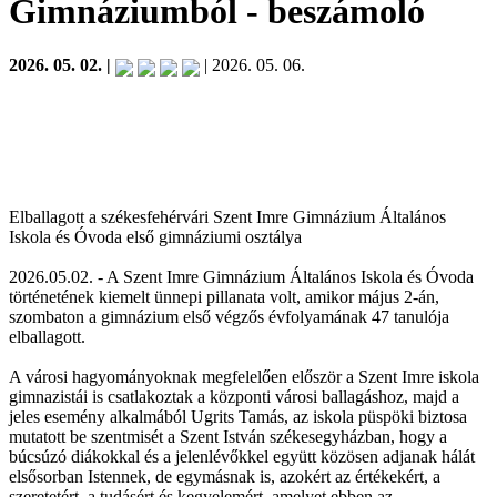
Gimnáziumból
- beszámoló
2026. 05. 02. |
| 2026. 05. 06.
Elballagott a székesfehérvári Szent Imre Gimnázium Általános
Iskola és Óvoda első gimnáziumi osztálya
2026.05.02. - A Szent Imre Gimnázium Általános Iskola és Óvoda
történetének kiemelt ünnepi pillanata volt, amikor május 2-án,
szombaton a gimnázium első végzős évfolyamának 47 tanulója
elballagott.
A városi hagyományoknak megfelelően először a Szent Imre iskola
gimnazistái is csatlakoztak a központi városi ballagáshoz, majd a
jeles esemény alkalmából Ugrits Tamás, az iskola püspöki biztosa
mutatott be szentmisét a Szent István székesegyházban, hogy a
búcsúzó diákokkal és a jelenlévőkkel együtt közösen adjanak hálát
elsősorban Istennek, de egymásnak is, azokért az értékekért, a
szeretetért, a tudásért és kegyelemért, amelyet ebben az