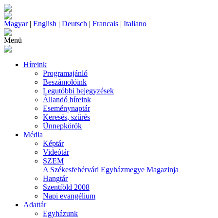
Magyar
|
English
|
Deutsch
|
Francais
|
Italiano
Menü
Híreink
Programajánló
Beszámolóink
Legutóbbi bejegyzések
Állandó híreink
Eseménynaptár
Keresés, szűrés
Ünnepkörök
Média
Képtár
Videótár
SZEM
A Székesfehérvári Egyházmegye Magazinja
Hangtár
Szentföld 2008
Napi evangélium
Adattár
Egyházunk