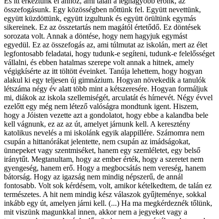
És itt érkeztünk el ahhoz, ami talán a legnagyobb erőnk, az
összefogásunk. Egy közösségben nőttünk fel. Együtt nevettünk,
együtt küzdöttünk, együtt izgultunk és együtt örültünk egymás
sikereinek. Ez az összetartás nem magától értetődő. Ez döntések
sorozata volt. Annak a döntése, hogy nem hagyjuk egymást
egyedül. Ez az összefogás az, ami túlmutat az iskolán, mert az élet
legfontosabb feladatai, hogy tudunk-e segíteni, tudunk-e felelősséget
vállalni, és ebben hatalmas szerepe volt annak a hitnek, amely
végigkísérte az itt töltött éveinket. Tanúja lehettem, hogy hogyan
alakul ki egy teljesen új gimnázium. Hogyan növekedik a tanulók
létszáma négy év alatt több mint a kétszeresére. Hogyan formáljuk
mi, diákok az iskola szellemiségét, arculatát és hírnevét. Négy évvel
ezelőtt egy még nem létező valóságra mondtunk igent. Hiszem,
hogy a Jóisten vezette azt a gondolatot, hogy ebbe a kalandba bele
kell vágnunk, ez az az út, amelyet járnunk kell. A keresztény
katolikus nevelés a mi iskolánk egyik alappillére. Számomra nem
csupán a hittanórákat jelentette, nem csupán az imádságokat,
ünnepeket vagy szentmiséket, hanem egy szemléletet, egy belső
iránytűt. Megtanultam, hogy az ember érték, hogy a szeretet nem
gyengeség, hanem erő. Hogy a megbocsátás nem vereség, hanem
bátorság. Hogy az igazság nem mindig népszerű, de annál
fontosabb. Volt sok kérdésem, volt, amikor kételkedtem, de talán ez
természetes. A hit nem mindig kész válaszok gyűjteménye, sokkal
inkább egy út, amelyen járni kell. (...) Ha ma megkérdeznék tőlünk,
mit viszünk magunkkal innen, akkor nem a jegyeket vagy a