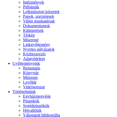
Intézmények
Plébániák
Lelkipásztori körzetek
Papok, szerzetesek
Világi munkatársak
Dokumentumok
Kitüntetések
Térkép
Miserend
Linkgyűjtemény
Nyertes pályázatok
Közbeszerzés
Adatvédelem
Gyűjteményeink
Bemutatás
Könyvtár
Múzeum
Levéltár
Videósorozat
Történelmünk
Egyházmegyénk
Püspökök
Segédpüspökök
Hitvallóink
Válogatott bibliográfia