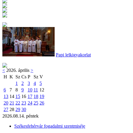
Papi lelkigyakorlat
<
2026. április
>
H
K
Sz
Cs
P
Sz
V
1
2
3
4
5
6
7
8
9
10
11
12
13
14
15
16
17
18
19
20
21
22
23
24
25
26
27
28
29
30
2026.08.14. péntek
Székesfehérvár fogadalmi szentmiséje