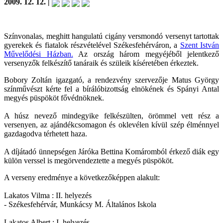
2009. 12. 12. |
Színvonalas, meghitt hangulatú cigány versmondó versenyt tartottak
gyerekek és fiatalok részvételével Székesfehérváron, a
Szent István
Művelődési Házban
.
Az ország három megyéjéből jelentkező
versenyzők felkészítő tanáraik és szüleik kíséretében érkeztek.
Bobory Zoltán igazgató, a rendezvény szervezője Matus György
színművészt kérte fel a bírálóbizottság elnökének és Spányi Antal
megyés püspököt fővédnöknek.
A húsz nevező mindegyike felkészülten, örömmel vett rész a
versenyen, az ajándékcsomagon és oklevélen kívül szép élménnyel
gazdagodva térhetett haza.
A díjátadó ünnepségen Járóka Bettina Komáromból érkező diák egy
külön verssel is megörvendeztette a megyés püspököt.
A verseny eredménye a következőképpen alakult:
Lakatos Vilma : II. helyezés
- Székesfehérvár, Munkácsy M. Általános Iskola
Lakatos Albert : I. helyezés