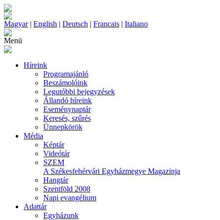
Magyar
|
English
|
Deutsch
|
Francais
|
Italiano
Menü
Híreink
Programajánló
Beszámolóink
Legutóbbi bejegyzések
Állandó híreink
Eseménynaptár
Keresés, szűrés
Ünnepkörök
Média
Képtár
Videótár
SZEM
A Székesfehérvári Egyházmegye Magazinja
Hangtár
Szentföld 2008
Napi evangélium
Adattár
Egyházunk