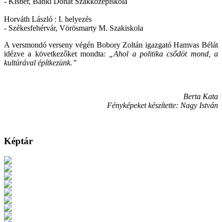
- Kisbér, Bánki Donát Szakközépiskola
Horváth László : I. helyezés
- Székesfehérvár, Vörösmarty M. Szakiskola
A versmondó verseny végén Bobory Zoltán igazgató Hamvas Bélát
idézve a következőket mondta:
„Ahol a politika csődöt mond, a
kultúrával építkezünk.”
Berta Kata
Fényképeket készítette: Nagy István
Képtár