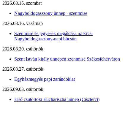
2026.08.15. szombat
Nagyboldogasszony ünnep - szentmise
2026.08.16. vasárnap
Szentmise és jegyesek megáldása az Ercsi
Nagyboldogasszony-napi búcsún
2026.08.20. csütörtök
Szent István király ünnepén szentmise Székesfehérváron
2026.08.27. csütörtök
Egyházmegyés papi zarándoklat
2026.09.03. csütörtök
Első csütörtöki Eucharisztia ünnep (Ciszterci)