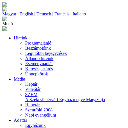
Magyar
|
English
|
Deutsch
|
Francais
|
Italiano
Menü
Híreink
Programajánló
Beszámolóink
Legutóbbi bejegyzések
Állandó híreink
Eseménynaptár
Keresés, szűrés
Ünnepkörök
Média
Képtár
Videótár
SZEM
A Székesfehérvári Egyházmegye Magazinja
Hangtár
Szentföld 2008
Napi evangélium
Adattár
Egyházunk