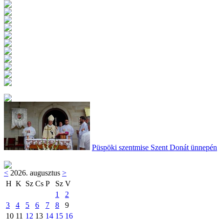
Püspöki szentmise Szent Donát ünnepén
<
2026. augusztus
>
H
K
Sz
Cs
P
Sz
V
1
2
3
4
5
6
7
8
9
10
11
12
13
14
15
16