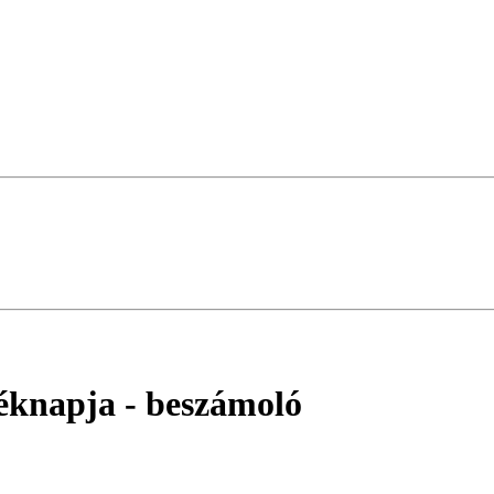
léknapja
- beszámoló