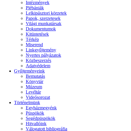
Intézmények
Plébániák
Lelkipásztori körzetek
Papok, szerzetesek
Világi munkatársak
Dokumentumok
Kitüntetések
Térkép
Miserend
Linkgyűjtemény
Nyertes pályázatok
Közbeszerzés
Adatvédelem
Gyűjteményeink
Bemutatás
Könyvtár
Múzeum
Levéltár
Videósorozat
Történelmünk
Egyházmegyénk
Püspökök
Segédpüspökök
Hitvallóink
Válogatott bibliográfia