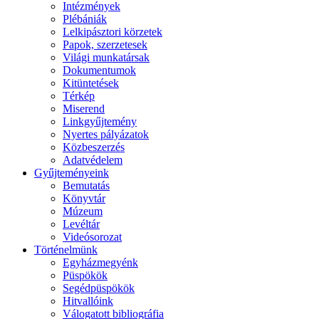
Intézmények
Plébániák
Lelkipásztori körzetek
Papok, szerzetesek
Világi munkatársak
Dokumentumok
Kitüntetések
Térkép
Miserend
Linkgyűjtemény
Nyertes pályázatok
Közbeszerzés
Adatvédelem
Gyűjteményeink
Bemutatás
Könyvtár
Múzeum
Levéltár
Videósorozat
Történelmünk
Egyházmegyénk
Püspökök
Segédpüspökök
Hitvallóink
Válogatott bibliográfia