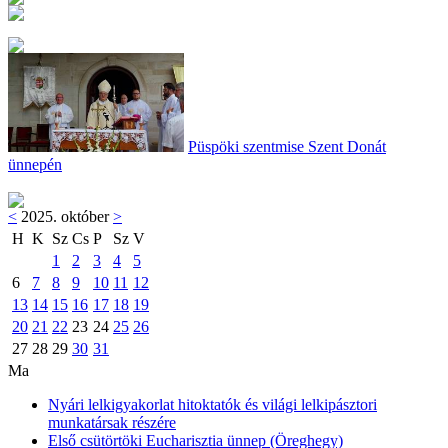
Püspöki szentmise Szent Donát
ünnepén
<
2025. október
>
H
K
Sz
Cs
P
Sz
V
1
2
3
4
5
6
7
8
9
10
11
12
13
14
15
16
17
18
19
20
21
22
23
24
25
26
27
28
29
30
31
Ma
Nyári lelkigyakorlat hitoktatók és világi lelkipásztori
munkatársak részére
Első csütörtöki Eucharisztia ünnep (Öreghegy)