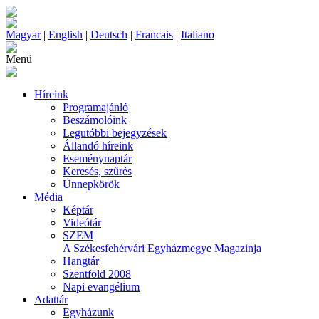
Magyar
|
English
|
Deutsch
|
Francais
|
Italiano
Menü
Híreink
Programajánló
Beszámolóink
Legutóbbi bejegyzések
Állandó híreink
Eseménynaptár
Keresés, szűrés
Ünnepkörök
Média
Képtár
Videótár
SZEM
A Székesfehérvári Egyházmegye Magazinja
Hangtár
Szentföld 2008
Napi evangélium
Adattár
Egyházunk