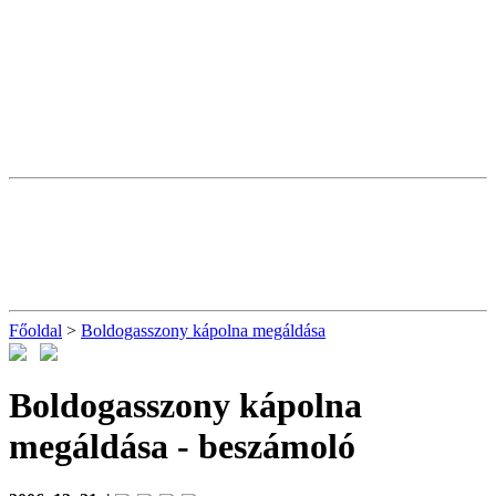
Főoldal
>
Boldogasszony kápolna megáldása
Boldogasszony kápolna
megáldása
- beszámoló