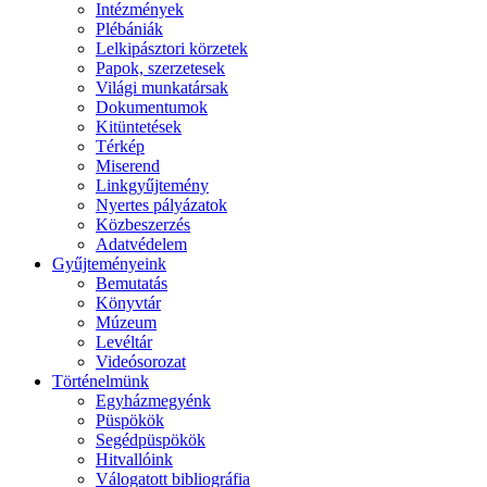
Intézmények
Plébániák
Lelkipásztori körzetek
Papok, szerzetesek
Világi munkatársak
Dokumentumok
Kitüntetések
Térkép
Miserend
Linkgyűjtemény
Nyertes pályázatok
Közbeszerzés
Adatvédelem
Gyűjteményeink
Bemutatás
Könyvtár
Múzeum
Levéltár
Videósorozat
Történelmünk
Egyházmegyénk
Püspökök
Segédpüspökök
Hitvallóink
Válogatott bibliográfia