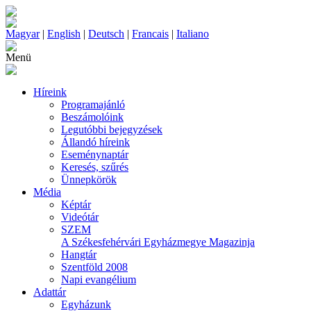
Magyar
|
English
|
Deutsch
|
Francais
|
Italiano
Menü
Híreink
Programajánló
Beszámolóink
Legutóbbi bejegyzések
Állandó híreink
Eseménynaptár
Keresés, szűrés
Ünnepkörök
Média
Képtár
Videótár
SZEM
A Székesfehérvári Egyházmegye Magazinja
Hangtár
Szentföld 2008
Napi evangélium
Adattár
Egyházunk