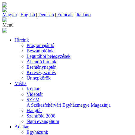
Magyar
|
English
|
Deutsch
|
Francais
|
Italiano
Menü
Híreink
Programajánló
Beszámolóink
Legutóbbi bejegyzések
Állandó híreink
Eseménynaptár
Keresés, szűrés
Ünnepkörök
Média
Képtár
Videótár
SZEM
A Székesfehérvári Egyházmegye Magazinja
Hangtár
Szentföld 2008
Napi evangélium
Adattár
Egyházunk