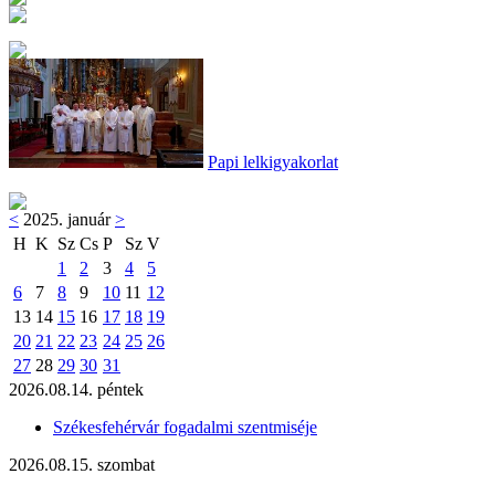
Papi lelkigyakorlat
<
2025. január
>
H
K
Sz
Cs
P
Sz
V
1
2
3
4
5
6
7
8
9
10
11
12
13
14
15
16
17
18
19
20
21
22
23
24
25
26
27
28
29
30
31
2026.08.14. péntek
Székesfehérvár fogadalmi szentmiséje
2026.08.15. szombat