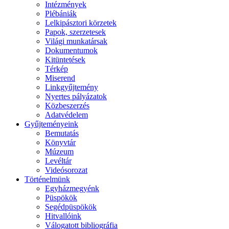
Intézmények
Plébániák
Lelkipásztori körzetek
Papok, szerzetesek
Világi munkatársak
Dokumentumok
Kitüntetések
Térkép
Miserend
Linkgyűjtemény
Nyertes pályázatok
Közbeszerzés
Adatvédelem
Gyűjteményeink
Bemutatás
Könyvtár
Múzeum
Levéltár
Videósorozat
Történelmünk
Egyházmegyénk
Püspökök
Segédpüspökök
Hitvallóink
Válogatott bibliográfia