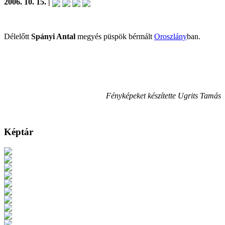
2006. 10. 15. |
Délelőtt
Spányi Antal
megyés püspök bérmált
Oroszlány
ban.
Fényképeket készítette Ugrits Tamás
Képtár