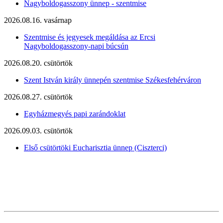
Nagyboldogasszony ünnep - szentmise
2026.08.16. vasárnap
Szentmise és jegyesek megáldása az Ercsi
Nagyboldogasszony-napi búcsún
2026.08.20. csütörtök
Szent István király ünnepén szentmise Székesfehérváron
2026.08.27. csütörtök
Egyházmegyés papi zarándoklat
2026.09.03. csütörtök
Első csütörtöki Eucharisztia ünnep (Ciszterci)