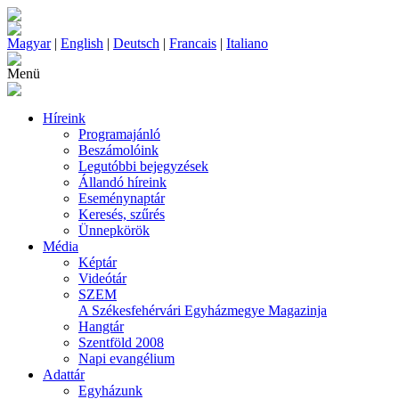
Magyar
|
English
|
Deutsch
|
Francais
|
Italiano
Menü
Híreink
Programajánló
Beszámolóink
Legutóbbi bejegyzések
Állandó híreink
Eseménynaptár
Keresés, szűrés
Ünnepkörök
Média
Képtár
Videótár
SZEM
A Székesfehérvári Egyházmegye Magazinja
Hangtár
Szentföld 2008
Napi evangélium
Adattár
Egyházunk