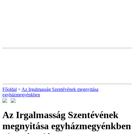
Főoldal
>
Az Irgalmasság Szentévének megnyitása
egyházmegyénkben
Az Irgalmasság Szentévének
megnyitása egyházmegyénkben