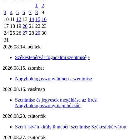
1
2
3
4
5
6
7
8
9
10
11
12
13
14
15
16
17
18
19
20
21
22
23
24
25
26
27
28
29
30
31
2026.08.14. péntek
Székesfehérvár fogadalmi szentmiséje
2026.08.15. szombat
Nagyboldogasszony ünnep - szentmise
2026.08.16. vasárnap
Szentmise és jegyesek megáldása az Ercsi
Nagyboldogasszony-napi búcsún
2026.08.20. csütörtök
Szent István király ünnepén szentmise Székesfehérváron
2026.08.27. csütörtök