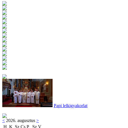
Papi lelkigyakorlat
<
2026. augusztus
>
H
K
Sz
Cs
P
Sz
V