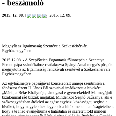
- beszámoló
2015. 12. 08. |
| 2015. 12. 09.
Megnyílt az Irgalmasság Szentéve a Székesfehérvári
Egyházmegyében
2015.12.08. - A Szeplőtelen Fogantatás főünnepén a Szentatya,
Ferenc pápa szándékához csatlakozva Spányi Antal megyés püspök
megnyitotta az Irgalmasság rendkívüli szentévét a Székesfehérvári
Egyházmegyében.
Az egyházmegye papságával koncelebrált ünnepi szentmisén a
főpásztor Szent II. János Pál szavaival imádkozott a hívekért:
„Mária, a Béke Királynője, támogasd e gyermekeidet! Ma megújult
bizalommal rád bízzák magukat. Mindenkor Segítő Szűzanya, aki e
székesegyházban átöleled az egész egyházi közösséget, segítsd a
hívőket, hogy nagylelkűek legyenek a hitük melletti tanúságtételben,
hogy a te Fiad evangéliuma e határtalan és szeretett föld minden
sarkában visszhangozzék.” Majd püspökelődjét, Prohászka Ottokár