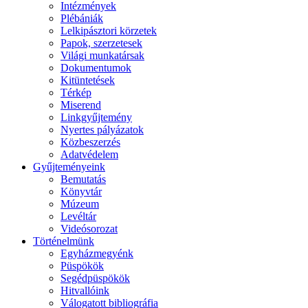
Intézmények
Plébániák
Lelkipásztori körzetek
Papok, szerzetesek
Világi munkatársak
Dokumentumok
Kitüntetések
Térkép
Miserend
Linkgyűjtemény
Nyertes pályázatok
Közbeszerzés
Adatvédelem
Gyűjteményeink
Bemutatás
Könyvtár
Múzeum
Levéltár
Videósorozat
Történelmünk
Egyházmegyénk
Püspökök
Segédpüspökök
Hitvallóink
Válogatott bibliográfia