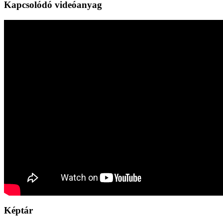
Kapcsolódó videóanyag
Képtár