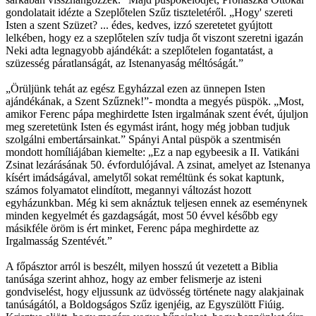
gondolatait idézte a Szeplőtelen Szűz tiszteletéről. „Hogy' szereti
Isten a szent Szüzet? ... édes, kedves, izzó szeretetet gyújtott
lelkében, hogy ez a szeplőtelen szív tudja őt viszont szeretni igazán
Neki adta legnagyobb ajándékát: a szeplőtelen fogantatást, a
szüzesség páratlanságát, az Istenanyaság méltóságát.”
„Örüljünk tehát az egész Egyházzal ezen az ünnepen Isten
ajándékának, a Szent Szűznek!”- mondta a megyés püspök. „Most,
amikor Ferenc pápa meghirdette Isten irgalmának szent évét, újuljon
meg szeretetünk Isten és egymást iránt, hogy még jobban tudjuk
szolgálni embertársainkat.” Spányi Antal püspök a szentmisén
mondott homíliájában kiemelte: „Ez a nap egybeesik a II. Vatikáni
Zsinat lezárásának 50. évfordulójával. A zsinat, amelyet az Istenanya
kísért imádságával, amelytől sokat reméltünk és sokat kaptunk,
számos folyamatot elindított, megannyi változást hozott
egyházunkban. Még ki sem aknáztuk teljesen ennek az eseménynek
minden kegyelmét és gazdagságát, most 50 évvel később egy
másikféle öröm is ért minket, Ferenc pápa meghirdette az
Irgalmasság Szentévét.”
A főpásztor arról is beszélt, milyen hosszú út vezetett a Biblia
tanúsága szerint ahhoz, hogy az ember felismerje az isteni
gondviselést, hogy eljussunk az üdvösség története nagy alakjainak
tanúságától, a Boldogságos Szűz igenjéig, az Egyszülött Fiúig.