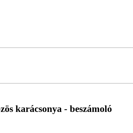
zös karácsonya
- beszámoló