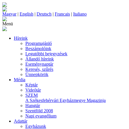
Magyar
|
English
|
Deutsch
|
Francais
|
Italiano
Menü
Híreink
Programajánló
Beszámolóink
Legutóbbi bejegyzések
Állandó híreink
Eseménynaptár
Keresés, szűrés
Ünnepkörök
Média
Képtár
Videótár
SZEM
A Székesfehérvári Egyházmegye Magazinja
Hangtár
Szentföld 2008
Napi evangélium
Adattár
Egyházunk