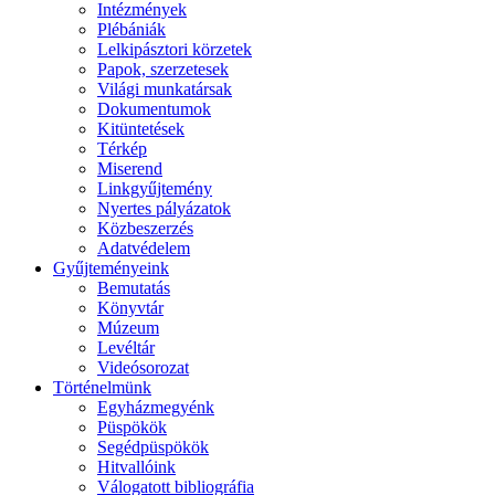
Intézmények
Plébániák
Lelkipásztori körzetek
Papok, szerzetesek
Világi munkatársak
Dokumentumok
Kitüntetések
Térkép
Miserend
Linkgyűjtemény
Nyertes pályázatok
Közbeszerzés
Adatvédelem
Gyűjteményeink
Bemutatás
Könyvtár
Múzeum
Levéltár
Videósorozat
Történelmünk
Egyházmegyénk
Püspökök
Segédpüspökök
Hitvallóink
Válogatott bibliográfia