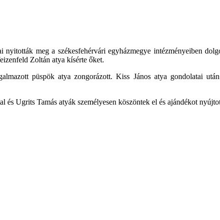
vai nyitották meg a székesfehérvári egyházmegye intézményeiben dol
izenfeld Zoltán atya kísérte őket.
ugalmazott püspök atya zongorázott. Kiss János atya gondolatai utá
l és Ugrits Tamás atyák személyesen köszöntek el és ajándékot nyújtot