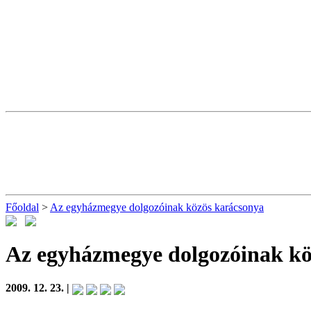
Főoldal
>
Az egyházmegye dolgozóinak közös karácsonya
Az egyházmegye dolgozóinak kö
2009. 12. 23. |