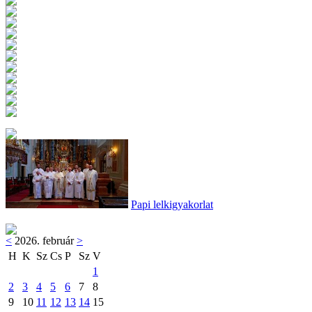
Papi lelkigyakorlat
<
2026. február
>
H
K
Sz
Cs
P
Sz
V
1
2
3
4
5
6
7
8
9
10
11
12
13
14
15