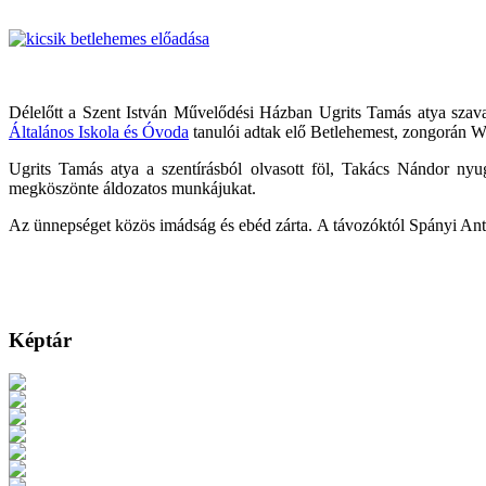
Délelőtt a Szent István Művelődési Házban Ugrits Tamás atya sza
Általános Iskola és Óvoda
tanulói adtak elő Betlehemest, zongorán We
Ugrits Tamás atya a szentírásból olvasott föl, Takács Nándor ny
megköszönte áldozatos munkájukat.
Az ünnepséget közös imádság és ebéd zárta. A távozóktól Spányi Anta
Képtár