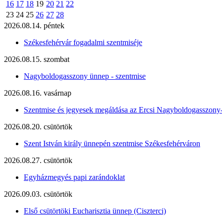
16
17
18
19
20
21
22
23
24
25
26
27
28
2026.08.14. péntek
Székesfehérvár fogadalmi szentmiséje
2026.08.15. szombat
Nagyboldogasszony ünnep - szentmise
2026.08.16. vasárnap
Szentmise és jegyesek megáldása az Ercsi Nagyboldogasszony
2026.08.20. csütörtök
Szent István király ünnepén szentmise Székesfehérváron
2026.08.27. csütörtök
Egyházmegyés papi zarándoklat
2026.09.03. csütörtök
Első csütörtöki Eucharisztia ünnep (Ciszterci)