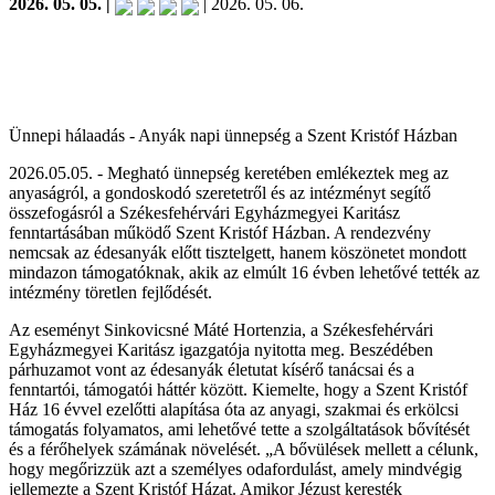
2026. 05. 05. |
| 2026. 05. 06.
Ünnepi hálaadás - Anyák napi ünnepség a Szent Kristóf Házban
2026.05.05. - Megható ünnepség keretében emlékeztek meg az
anyaságról, a gondoskodó szeretetről és az intézményt segítő
összefogásról a Székesfehérvári Egyházmegyei Karitász
fenntartásában működő Szent Kristóf Házban. A rendezvény
nemcsak az édesanyák előtt tisztelgett, hanem köszönetet mondott
mindazon támogatóknak, akik az elmúlt 16 évben lehetővé tették az
intézmény töretlen fejlődését.
Az eseményt Sinkovicsné Máté Hortenzia, a Székesfehérvári
Egyházmegyei Karitász igazgatója nyitotta meg. Beszédében
párhuzamot vont az édesanyák életutat kísérő tanácsai és a
fenntartói, támogatói háttér között. Kiemelte, hogy a Szent Kristóf
Ház 16 évvel ezelőtti alapítása óta az anyagi, szakmai és erkölcsi
támogatás folyamatos, ami lehetővé tette a szolgáltatások bővítését
és a férőhelyek számának növelését. „A bővülések mellett a célunk,
hogy megőrizzük azt a személyes odafordulást, amely mindvégig
jellemezte a Szent Kristóf Házat. Amikor Jézust keresték