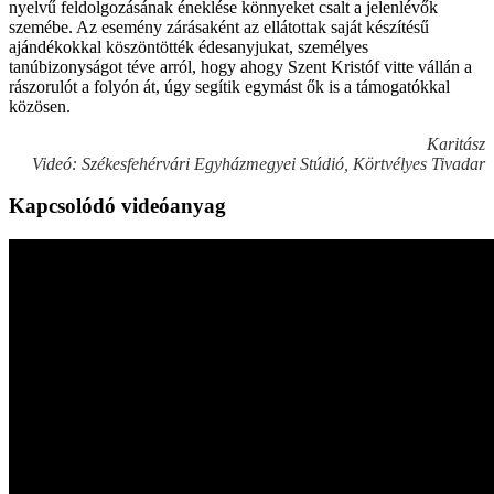
nyelvű feldolgozásának éneklése könnyeket csalt a jelenlévők
szemébe. Az esemény zárásaként az ellátottak saját készítésű
ajándékokkal köszöntötték édesanyjukat, személyes
tanúbizonyságot téve arról, hogy ahogy Szent Kristóf vitte vállán a
rászorulót a folyón át, úgy segítik egymást ők is a támogatókkal
közösen.
Karitász
Videó: Székesfehérvári Egyházmegyei Stúdió, Körtvélyes Tivadar
Kapcsolódó videóanyag