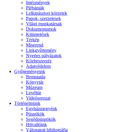
Intézmények
Plébániák
Lelkipásztori körzetek
Papok, szerzetesek
Világi munkatársak
Dokumentumok
Kitüntetések
Térkép
Miserend
Linkgyűjtemény
Nyertes pályázatok
Közbeszerzés
Adatvédelem
Gyűjteményeink
Bemutatás
Könyvtár
Múzeum
Levéltár
Videósorozat
Történelmünk
Egyházmegyénk
Püspökök
Segédpüspökök
Hitvallóink
Válogatott bibliográfia