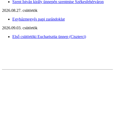
Szent István király ünnepén szentmise Székesfehérváron
2026.08.27. csütörtök
Egyházmegyés papi zarándoklat
2026.09.03. csütörtök
Első csütörtöki Eucharisztia ünnep (Ciszterci)