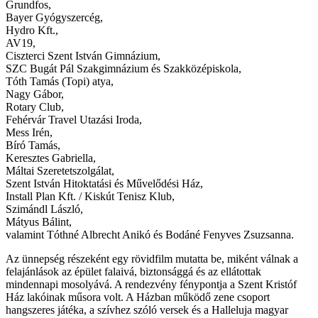
Grundfos,
Bayer Gyógyszercég,
Hydro Kft.,
AV19,
Ciszterci Szent István Gimnázium,
SZC Bugát Pál Szakgimnázium és Szakközépiskola,
Tóth Tamás (Topi) atya,
Nagy Gábor,
Rotary Club,
Fehérvár Travel Utazási Iroda,
Mess Irén,
Bíró Tamás,
Keresztes Gabriella,
Máltai Szeretetszolgálat,
Szent István Hitoktatási és Művelődési Ház,
Install Plan Kft. / Kiskút Tenisz Klub,
Szimándl László,
Mátyus Bálint,
valamint Tóthné Albrecht Anikó és Bodáné Fenyves Zsuzsanna.
Az ünnepség részeként egy rövidfilm mutatta be, miként válnak a
felajánlások az épület falaivá, biztonsággá és az ellátottak
mindennapi mosolyává. A rendezvény fénypontja a Szent Kristóf
Ház lakóinak műsora volt. A Házban működő zene csoport
hangszeres játéka, a szívhez szóló versek és a Halleluja magyar