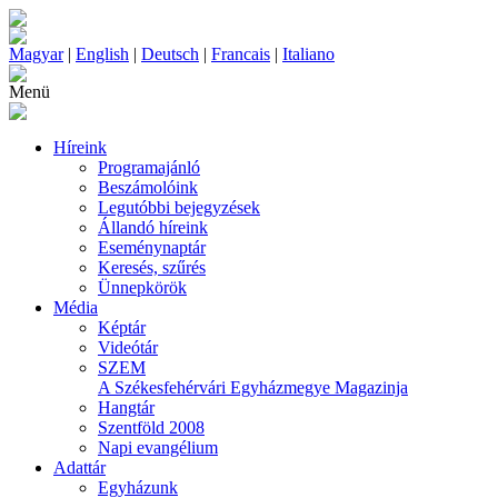
Magyar
|
English
|
Deutsch
|
Francais
|
Italiano
Menü
Híreink
Programajánló
Beszámolóink
Legutóbbi bejegyzések
Állandó híreink
Eseménynaptár
Keresés, szűrés
Ünnepkörök
Média
Képtár
Videótár
SZEM
A Székesfehérvári Egyházmegye Magazinja
Hangtár
Szentföld 2008
Napi evangélium
Adattár
Egyházunk