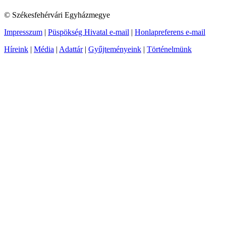
© Székesfehérvári Egyházmegye
Impresszum
|
Püspökség Hivatal e-mail
|
Honlapreferens e-mail
Híreink
|
Média
|
Adattár
|
Gyűjteményeink
|
Történelmünk