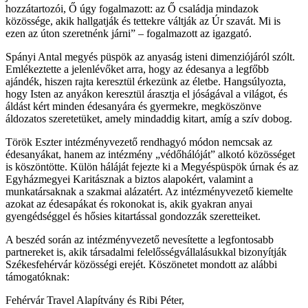
hozzátartozói, Ő úgy fogalmazott: az Ő családja mindazok
közössége, akik hallgatják és tettekre váltják az Úr szavát. Mi is
ezen az úton szeretnénk járni” – fogalmazott az igazgató.
Spányi Antal megyés püspök az anyaság isteni dimenziójáról szólt.
Emlékeztette a jelenlévőket arra, hogy az édesanya a legfőbb
ajándék, hiszen rajta keresztül érkezünk az életbe. Hangsúlyozta,
hogy Isten az anyákon keresztül árasztja el jóságával a világot, és
áldást kért minden édesanyára és gyermekre, megköszönve
áldozatos szeretetüket, amely mindaddig kitart, amíg a szív dobog.
Török Eszter intézményvezető rendhagyó módon nemcsak az
édesanyákat, hanem az intézmény „védőhálóját” alkotó közösséget
is köszöntötte. Külön háláját fejezte ki a Megyéspüspök úrnak és az
Egyházmegyei Karitásznak a biztos alapokért, valamint a
munkatársaknak a szakmai alázatért. Az intézményvezető kiemelte
azokat az édesapákat és rokonokat is, akik gyakran anyai
gyengédséggel és hősies kitartással gondozzák szeretteiket.
A beszéd során az intézményvezető nevesítette a legfontosabb
partnereket is, akik társadalmi felelősségvállalásukkal bizonyítják
Székesfehérvár közösségi erejét. Köszönetet mondott az alábbi
támogatóknak:
Fehérvár Travel Alapítvány és Ribi Péter,