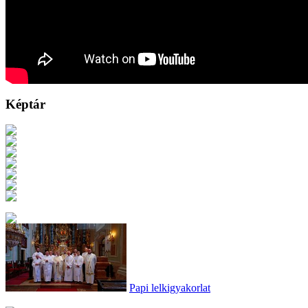
Képtár
Papi lelkigyakorlat