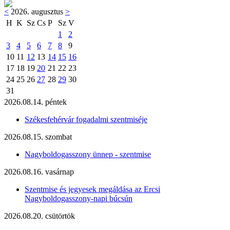
<
2026. augusztus
>
H
K
Sz
Cs
P
Sz
V
1
2
3
4
5
6
7
8
9
10
11
12
13
14
15
16
17
18
19
20
21
22
23
24
25
26
27
28
29
30
31
2026.08.14. péntek
Székesfehérvár fogadalmi szentmiséje
2026.08.15. szombat
Nagyboldogasszony ünnep - szentmise
2026.08.16. vasárnap
Szentmise és jegyesek megáldása az Ercsi
Nagyboldogasszony-napi búcsún
2026.08.20. csütörtök