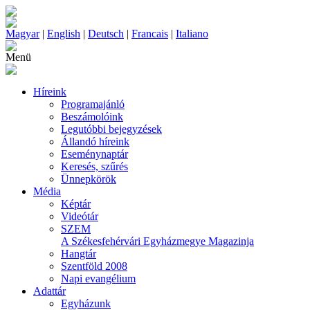
Magyar
|
English
|
Deutsch
|
Francais
|
Italiano
Menü
Híreink
Programajánló
Beszámolóink
Legutóbbi bejegyzések
Állandó híreink
Eseménynaptár
Keresés, szűrés
Ünnepkörök
Média
Képtár
Videótár
SZEM
A Székesfehérvári Egyházmegye Magazinja
Hangtár
Szentföld 2008
Napi evangélium
Adattár
Egyházunk