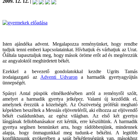
2009. 12. 12. |
Isten ajándéka advent. Megalapozza reményünket, hogy rendbe
tudjuk tenni emberi kapcsolatainkat. Hívhatjuk és várhatjuk az Urat.
Őáltala tapasztaljuk meg, hogy mások öröme erőt ad és megérezzük
az angyaloktól meghirdetett békét.
Ezekkel a bevezető gondolatokkal kezdte Ugrits Tamás
irodaigazgató az
Adventi Udvaron
a harmadik gyertyagyújtás
ünnepségét.
Spányi Antal püspök elmélkedésében arról a reményről szólt,
amelyet a harmadik gyertya jelképez. Valami új kezdődik el,
amelynek érezzük a közelségét. Az Ószövetség prófétái megható
képekben beszéltek a Messiás eljöveteléről, aki elhozza az eljövendő
békét családunkban, az egész világban. Az első két gyertya
lángjának fellobbanásakor ezt kértük, erre készültünk. A harmadik
gyertya segítsen bennünket arra, hogy rádöbbenjünk, mindennek
alapja, hogy önmagunkkal meg tudunk-e békélni. A legtöbb
konfliktusunk gyökerében a saját békétlenségünk van, másokhoz