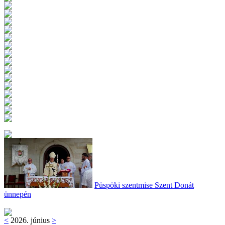
Püspöki szentmise Szent Donát
ünnepén
<
2026. június
>