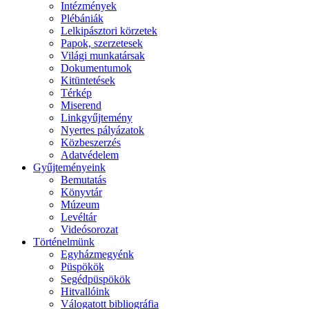
Intézmények
Plébániák
Lelkipásztori körzetek
Papok, szerzetesek
Világi munkatársak
Dokumentumok
Kitüntetések
Térkép
Miserend
Linkgyűjtemény
Nyertes pályázatok
Közbeszerzés
Adatvédelem
Gyűjteményeink
Bemutatás
Könyvtár
Múzeum
Levéltár
Videósorozat
Történelmünk
Egyházmegyénk
Püspökök
Segédpüspökök
Hitvallóink
Válogatott bibliográfia