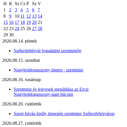
H
K
Sz
Cs
P
Sz
V
1
2
3
4
5
6
7
8
9
10
11
12
13
14
15
16
17
18
19
20
21
22
23
24
25
26
27
28
29
30
2026.08.14. péntek
Székesfehérvár fogadalmi szentmiséje
2026.08.15. szombat
Nagyboldogasszony ünnep - szentmise
2026.08.16. vasárnap
Szentmise és jegyesek megáldása az Ercsi
Nagyboldogasszony-napi búcsún
2026.08.20. csütörtök
Szent István király ünnepén szentmise Székesfehérváron
2026.08.27. csütörtök