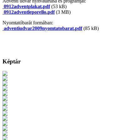
Adventi udvar nyitvatartása és programjai:
0912adventplakat.pdf
(53 kB)
0912adventleporello.pdf
(3 MB)
Nyomtatóbarát formában:
adventiudvar2009nyomtatobarat.pdf
(85 kB)
Képtár