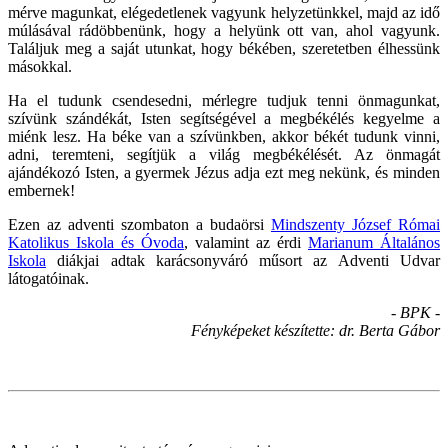
mérve magunkat, elégedetlenek vagyunk helyzetünkkel, majd az idő
múlásával rádöbbenünk, hogy a helyünk ott van, ahol vagyunk.
Találjuk meg a saját utunkat, hogy békében, szeretetben élhessünk
másokkal.
Ha el tudunk csendesedni, mérlegre tudjuk tenni önmagunkat,
szívünk szándékát, Isten segítségével a megbékélés kegyelme a
miénk lesz. Ha béke van a szívünkben, akkor békét tudunk vinni,
adni, teremteni, segítjük a világ megbékélését. Az önmagát
ajándékozó Isten, a gyermek Jézus adja ezt meg nekünk, és minden
embernek!
Ezen az adventi szombaton a budaörsi
Mindszenty József Római
Katolikus Iskola és Óvoda
, valamint az érdi
Marianum Általános
Iskola
diákjai adtak karácsonyváró műsort az Adventi Udvar
látogatóinak.
- BPK -
Fényképeket készítette: dr. Berta Gábor