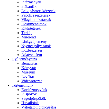
Intézmények
Plébániák
Lelkipásztori körzetek
Papok, szerzetesek
Világi munkatársak
Dokumentumok
Kitüntetések
Térkép
Miserend
Linkgyűjtemény
Nyertes pályázatok
Közbeszerzés
Adatvédelem
Gyűjteményeink
Bemutatás
Könyvtár
Múzeum
Levéltár
Videósorozat
Történelmünk
Egyházmegyénk
Püspökök
Segédpüspökök
Hitvallóink
Válogatott bibliográfia