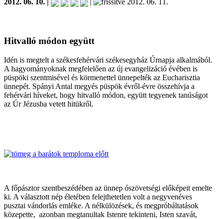
2012. 06. 10. |
|
2012. 06. 11.
Hitvalló módon együtt
Idén is megtelt a székesfehérvári székesegyház Úrnapja alkalmából.
A hagyományoknak megfelelően az új evangelizáció évében is
püspöki szentmisével és körmenettel ünnepelték az Eucharisztia
ünnepét. Spányi Antal megyés püspök évről-évre összehívja a
fehérvári híveket, hogy hitvalló módon, együtt tegyenek tanúságot
az Úr Jézusba vetett hitükről.
A főpásztor szentbeszédében az ünnep ószövetségi előképeit emelte
ki. A választott nép életében felejthetetlen volt a negyvenéves
pusztai vándorlás emléke. A nélkülözések, és megpróbáltatások
közepette, azonban megtanultak Istenre tekinteni, Isten szavát,