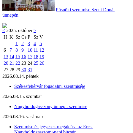
Püspöki szentmise Szent Donát
ünnepén
<
2025. október
>
H
K
Sz
Cs
P
Sz
V
1
2
3
4
5
6
7
8
9
10
11
12
13
14
15
16
17
18
19
20
21
22
23
24
25
26
27
28
29
30
31
2026.08.14. péntek
Székesfehérvár fogadalmi szentmiséje
2026.08.15. szombat
Nagyboldogasszony ünnep - szentmise
2026.08.16. vasárnap
Szentmise és jegyesek megáldása az Ercsi
Nagyboldogasszony-napi búcsún