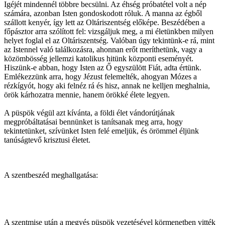
Igéjét mindennél többre becsülni. Az éhség próbatétel volt a nép
számára, azonban Isten gondoskodott róluk. A manna az égből
szállott kenyér, így lett az Oltáriszentség előképe. Beszédében a
főpásztor arra szólított fel: vizsgáljuk meg, a mi életünkben milyen
helyet foglal el az Oltáriszentség. Valóban úgy tekintünk-e rá, mint
az Istennel való találkozásra, ahonnan erőt meríthetünk, vagy a
közömbösség jellemzi katolikus hitünk központi eseményét.
Hiszünk-e abban, hogy Isten az Ő egyszülött Fiát, adta értünk.
Emlékezzünk arra, hogy Jézust felemelték, ahogyan Mózes a
rézkígyót, hogy aki felnéz rá és hisz, annak ne kelljen meghalnia,
örök kárhozatra mennie, hanem örökké élete legyen.
A püspök végül azt kívánta, a földi élet vándorútjának
megpróbáltatásai bennünket is tanítsanak meg arra, hogy
tekintetünket, szívünket Isten felé emeljük, és örömmel éljünk
tanúságtevő krisztusi életet.
A szentbeszéd meghallgatása:
A szentmise után a megyés püspök vezetésével körmenetben vitték