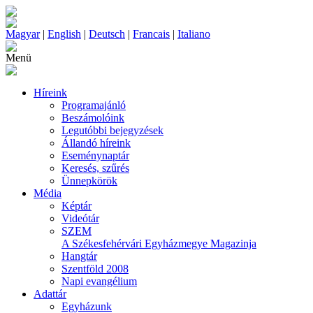
Magyar
|
English
|
Deutsch
|
Francais
|
Italiano
Menü
Híreink
Programajánló
Beszámolóink
Legutóbbi bejegyzések
Állandó híreink
Eseménynaptár
Keresés, szűrés
Ünnepkörök
Média
Képtár
Videótár
SZEM
A Székesfehérvári Egyházmegye Magazinja
Hangtár
Szentföld 2008
Napi evangélium
Adattár
Egyházunk