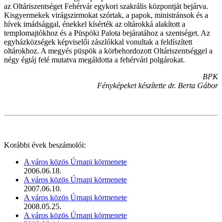
az Oltáriszentséget Fehérvár egykori szakrális központját bejárva.
Kisgyermekek virágszirmokat szórtak, a papok, ministránsok és a
hívek imádsággal, énekkel kísérték az oltárokká alakított a
templomajtókhoz és a Püspöki Palota bejáratához a szentséget. Az
egyházközségek képviselői zászlókkal vonultak a feldíszített
oltárokhoz. A megyés püspök a körbehordozott Oltáriszentséggel a
négy égtáj felé mutatva megáldotta a fehérvári polgárokat.
BPK
Fényképeket készítette dr. Berta Gábor
Korábbi évek beszámolói:
A város közös Úrnapi körmenete
2006.06.18.
A város közös Úrnapi körmenete
2007.06.10.
A város közös Úrnapi körmenete
2008.05.25.
A város közös Úrnapi körmenete