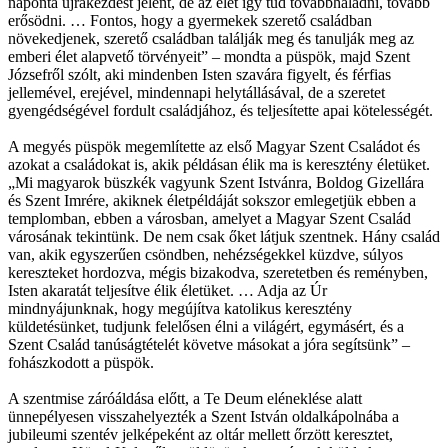
naponta újrakezdést jelent, de az élet így tud továbbhaladni, tovább
erősödni. … Fontos, hogy a gyermekek szerető családban
növekedjenek, szerető családban találják meg és tanulják meg az
emberi élet alapvető törvényeit” – mondta a püspök, majd Szent
Józsefről szólt, aki mindenben Isten szavára figyelt, és férfias
jellemével, erejével, mindennapi helytállásával, de a szeretet
gyengédségével fordult családjához, és teljesítette apai kötelességét.
A megyés püspök megemlítette az első Magyar Szent Családot és
azokat a családokat is, akik példásan élik ma is keresztény életüket.
„Mi magyarok büszkék vagyunk Szent Istvánra, Boldog Gizellára
és Szent Imrére, akiknek életpéldáját sokszor emlegetjük ebben a
templomban, ebben a városban, amelyet a Magyar Szent Család
városának tekintünk. De nem csak őket látjuk szentnek. Hány család
van, akik egyszerűen csöndben, nehézségekkel küzdve, súlyos
kereszteket hordozva, mégis bizakodva, szeretetben és reményben,
Isten akaratát teljesítve élik életüket. … Adja az Úr
mindnyájunknak, hogy megújítva katolikus keresztény
küldetésünket, tudjunk felelősen élni a világért, egymásért, és a
Szent Család tanúságtételét követve másokat a jóra segítsünk” –
fohászkodott a püspök.
A szentmise záróáldása előtt, a Te Deum eléneklése alatt
ünnepélyesen visszahelyezték a Szent István oldalkápolnába a
jubileumi szentév jelképeként az oltár mellett őrzött keresztet,