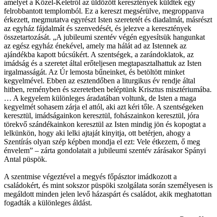
amelyet a Közel-Keletről az üldözött keresztények küldtek egy
felrobbantott templomból. Ez a kereszt megsérülve, megroppanva
érkezett, megmutatva egyrészt Isten szeretetét és diadalmát, másrészt
az egyház fájdalmát és szenvedését, és jelezve a keresztények
összetartozását. „A jubileumi szentév végén egyesítsük hangunkat
az egész egyház énekével, amely ma hálát ad az Istennek az
ajándékba kapott búcsúkért. A szentségek, a zarándoklatok, az
imádság és a szeretet által erőteljesen megtapasztalhattuk az Isten
irgalmasságát. Az Úr lemosta bűneinket, és betöltött minket
kegyelmével. Ebben az esztendőben a liturgikus év rendje által
hitben, reményben és szeretetben beléptünk Krisztus misztériumába.
… A kegyelem különleges áradatában voltunk, de Isten a maga
kegyelmét sohasem zárja el attól, aki azt kéri tőle. A szentségeken
keresztül, imádságainkon keresztül, fohászainkon keresztül, jóra
törekvő szándékainkon keresztül az Isten mindig jön és kopogtat a
lelkünkön, hogy aki lelki ajtaját kinyitja, ott betérjen, ahogy a
Szentírás olyan szép képben mondja el ezt: Vele étkezem, ő meg
énvelem” – zárta gondolatait a jubileumi szentév zárásakor Spányi
Antal püspök.
A szentmise végeztével a megyés főpásztor imádkozott a
családokért, és mint sokszor püspöki szolgálata során személyesen is
megáldott minden jelen levő házaspárt és családot, akik meghatottan
fogadták a különleges áldást.