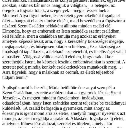
dicséretünket, hálaadásunkat és könyörgésünket Istennek, egyesülve
azokkal, akiknek bár nincs hangjuk a világban, – a betegek, az
öregek, a fogvatartottak, a szegények – mégis részesülnek a
Mennyei Atya figyelmében, és szeretett gyermekeiként fogadja el
őket – hangzott el a szentmise elején, majd beszédében a főpásztor a
názáreti Szent Családot példaként állította minden család elé.
Elmondta, hogy az embernek az Isten szándéka szerint családban
kell felnőnie, mert a családban tanulja meg azokat az erényeket,
amelyek képessé teszik arra, hogy a keresztény közösséget megélje,
megtapasztalja, és hűségesen kitartson hitében. „Ez a közösség az
imádságból táplálkozik, a felebarát szeretetéből, és felelősséget vállal
a másikért. Világossá válik a családi életben, hogy csak akkor
szerethetjük Istent, ha képesek leszünk embertársainkat is szeretni. A
szeretet pedig mindig konkrét cselekedetekben mutatkozik meg. …
Arra figyelek, hogy a másiknak az örömét, az életét teljesebbé
tudjam tenni.”
A püspök arról is beszélt, Mária betöltötte édesanyai szerepét a
Szent Családban, szerette a rábízottakat – a gyermek Jézust, Szent
Józsefet –, és megtett mindent figyelemben, imádságban,
odaadottságban, hogy Isten szándéka szerint teljesítse be családanyai
küldetését. „A család befogadja a gyermeket, mint ahogy az
édesanya is igent mond arra az életre, amelyről magyar nyelvünk azt
mondja, az Isten megáldja a családot. Áldásként fogadja az új életet,
amelynek fölnevelése áldozat, szeretet és türelem, amely akár