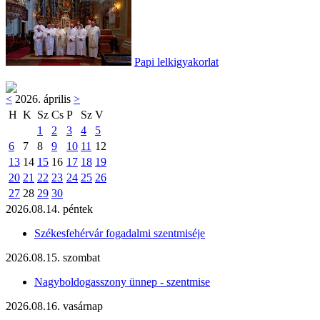
Papi lelkigyakorlat
<
2026. április
>
H
K
Sz
Cs
P
Sz
V
1
2
3
4
5
6
7
8
9
10
11
12
13
14
15
16
17
18
19
20
21
22
23
24
25
26
27
28
29
30
2026.08.14. péntek
Székesfehérvár fogadalmi szentmiséje
2026.08.15. szombat
Nagyboldogasszony ünnep - szentmise
2026.08.16. vasárnap