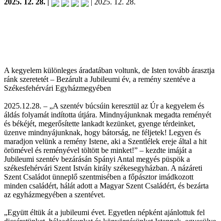
2025. 12. 28. |
| 2025. 12. 28.
A kegyelem különleges áradatában voltunk, de Isten tovább árasztja
ránk szeretetét – Bezárult a Jubileumi év, a remény szentéve a
Székesfehérvári Egyházmegyében
2025.12.28. – „A szentév búcsúin keresztül az Úr a kegyelem és
áldás folyamát indította útjára. Mindnyájunknak megadta reményét
és békéjét, megerősítette lankadt kezünket, gyenge térdeinket,
üzenve mindnyájunknak, hogy bátorság, ne féljetek! Legyen és
maradjon velünk a remény Istene, aki a Szentlélek ereje által a hit
örömével és reményével töltött be minket!” – kezdte imáját a
Jubileumi szentév bezárásán Spányi Antal megyés püspök a
székesfehérvári Szent István király székesegyházban. A názáreti
Szent Családot ünneplő szentmisében a főpásztor imádkozott
minden családért, hálát adott a Magyar Szent Családért, és bezárta
az egyházmegyében a szentévet.
„Együtt éltük át a jubileumi évet. Egyetlen népként ajánlottuk fel