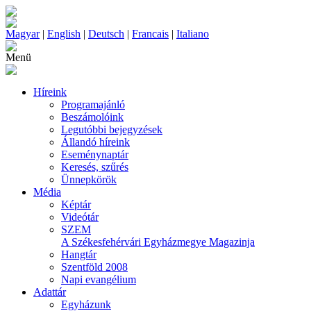
Magyar
|
English
|
Deutsch
|
Francais
|
Italiano
Menü
Híreink
Programajánló
Beszámolóink
Legutóbbi bejegyzések
Állandó híreink
Eseménynaptár
Keresés, szűrés
Ünnepkörök
Média
Képtár
Videótár
SZEM
A Székesfehérvári Egyházmegye Magazinja
Hangtár
Szentföld 2008
Napi evangélium
Adattár
Egyházunk