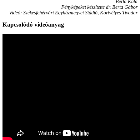
Berta Kata
Fényképeket készítette dr. Berta Gábor
Videó: Székesfehérvári Egyházmegyei Stúdió, Körtvélyes Tivadar
Kapcsolódó videóanyag