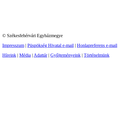
© Székesfehérvári Egyházmegye
Impresszum
|
Püspökség Hivatal e-mail
|
Honlapreferens e-mail
Híreink
|
Média
|
Adattár
|
Gyűjteményeink
|
Történelmünk