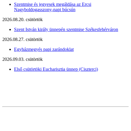
Szentmise és jegyesek megáldása az Ercsi
Nagyboldogasszony-napi búcsún
2026.08.20. csütörtök
Szent István király ünnepén szentmise Székesfehérváron
2026.08.27. csütörtök
Egyházmegyés papi zarándoklat
2026.09.03. csütörtök
Első csütörtöki Eucharisztia ünnep (Ciszterci)