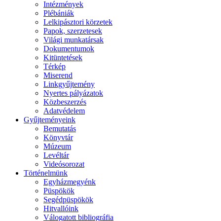
Intézmények
Plébániák
Lelkipásztori körzetek
Papok, szerzetesek
Világi munkatársak
Dokumentumok
Kitüntetések
Térkép
Miserend
Linkgyűjtemény
Nyertes pályázatok
Közbeszerzés
Adatvédelem
Gyűjteményeink
Bemutatás
Könyvtár
Múzeum
Levéltár
Videósorozat
Történelmünk
Egyházmegyénk
Püspökök
Segédpüspökök
Hitvallóink
Válogatott bibliográfia