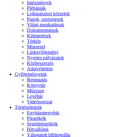
Intézmények
Plébániák
Lelkipásztori körzetek
Papok, szerzetesek
Világi munkatársak
Dokumentumok
Kitüntetések
Térkép
Miserend
Linkgyűjtemény
Nyertes pályázatok
Közbeszerzés
Adatvédelem
Gyűjteményeink
Bemutatás
Könyvtár
Múzeum
Levéltár
Videósorozat
Történelmünk
Egyházmegyénk
Püspökök
Segédpüspökök
Hitvallóink
Válogatott bibliográfia