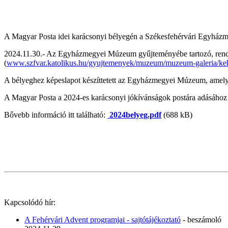
A Magyar Posta idei karácsonyi bélyegén a Székesfehérvári Egyházm
2024.11.30.- Az Egyházmegyei Múzeum gyűjteményébe tartozó, rendkív
(
www.szfvar.katolikus.hu/gyujtemenyek/muzeum/muzeum-galeria/keh
A bélyeghez képeslapot készíttetett az Egyházmegyei Múzeum, amelyek
A Magyar Posta a 2024-es karácsonyi jókívánságok postára adásához B
Bővebb információ itt található:
2024belyeg.pdf
(688 kB)
Kapcsolódó hír:
A Fehérvári Advent programjai - sajtótájékoztató
- beszámoló