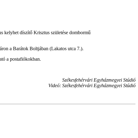
s kelyhet díszítő Krisztus születése dombormű
ron a Barátok Boltjában (Lakatos utca 7.).
ató a postafiókokban.
Székesfehérvári Egyházmegyei Stúdió
Videó: Székesfehérvári Egyházmegyei Stúdió