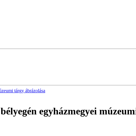
zeumi tárgy ábrázolása
i bélyegén egyházmegyei múzeumi