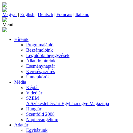
Magyar
|
English
|
Deutsch
|
Francais
|
Italiano
Menü
Híreink
Programajánló
Beszámolóink
Legutóbbi bejegyzések
Állandó híreink
Eseménynaptár
Keresés, szűrés
Ünnepkörök
Média
Képtár
Videótár
SZEM
A Székesfehérvári Egyházmegye Magazinja
Hangtár
Szentföld 2008
Napi evangélium
Adattár
Egyházunk