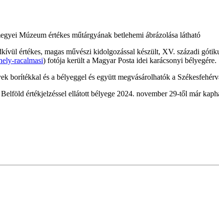
egyei Múzeum értékes műtárgyának betlehemi ábrázolása látható
ül értékes, magas művészi kidolgozással készült, XV. századi gótiku
ely-racalmasi
) fotója került a Magyar Posta idei karácsonyi bélyegére.
 borítékkal és a bélyeggel és együtt megvásárolhatók a Székesfehérvá
elföld értékjelzéssel ellátott bélyege 2024. november 29-től már kaph