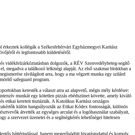
ól érkeztek kollégák a Székesfehérvári Egyházmegyei Karitász
vőjéről és legfontosabb küldetéséről.
ban és vidékfelzárkóztatásban dolgozók, a RÉV Szenvedélybeteg-segítő
el, megadva a találkozó lelkiségi alapját. Az első szakmai blokkban a
egismerése rávilágított arra, hogy a ma végzett munka egy szilárd
ömörítő safeguard program.
soportokban keresték a választ arra az alapvető, mégis mély kérdésre:
 intenzív munkát egy kötetlen pizzás ebédszünet követte, amely kiváló
s etikai kereteit tisztázták. A Katolikus Karitász országos
 szakértők külön hangsúlyozták az Etikai Kódex fontosságát, különös
résztvevők átvették az egységes arculat és a logóhasználat szabályait,
 a szervezet üzenetei és a segítségkérés lehetőségei hitelesen
lentős háttértudással, hanem megerősödött hivatástudattal és komoly