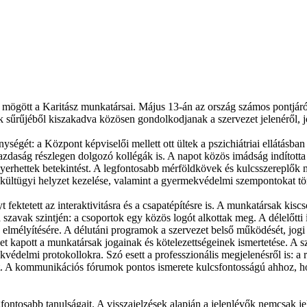
 mögött a Karitász munkatársai. Május 13-án az ország számos pontjár
 sűrűjéből kiszakadva közösen gondolkodjanak a szervezet jelenéről, jö
ységét: a Központ képviselői mellett ott ültek a pszichiátriai ellátás
zdaság részlegen dolgozó kollégák is. A napot közös imádság indította 
yerhettek betekintést. A legfontosabb mérföldkövek és kulcsszereplők m
ekültügyi helyzet kezelése, valamint a gyermekvédelmi szempontokat t
ektetett az interaktivitásra és a csapatépítésre is. A munkatársak kisc
szavak szintjén: a csoportok egy közös logót alkottak meg. A délelőtti
 elmélyítésére. A délutáni programok a szervezet belső működését, jogi é
pet kapott a munkatársak jogainak és kötelezettségeinek ismertetése. A
kvédelmi protokollokra. Szó esett a professzionális megjelenésről is: a 
. A kommunikációs fórumok pontos ismerete kulcsfontosságú ahhoz, hogy
ontosabb tanulságait. A visszajelzések alapján a jelenlévők nemcsak je