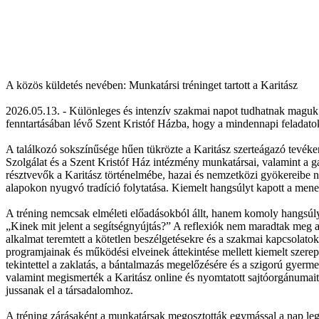
A közös küldetés nevében: Munkatársi tréninget tartott a Karitász
2026.05.13. - Különleges és intenzív szakmai napot tudhatnak maguk
fenntartásában lévő Szent Kristóf Házba, hogy a mindennapi feladatok
A találkozó sokszínűsége hűen tükrözte a Karitász szerteágazó tevéken
Szolgálat és a Szent Kristóf Ház intézmény munkatársai, valamint a ga
résztvevők a Karitász történelmébe, hazai és nemzetközi gyökereibe n
alapokon nyugvó tradíció folytatása. Kiemelt hangsúlyt kapott a men
A tréning nemcsak elméleti előadásokból állt, hanem komoly hangsúlyt f
„Kinek mit jelent a segítségnyújtás?” A reflexiók nem maradtak meg a 
alkalmat teremtett a kötetlen beszélgetésekre és a szakmai kapcsolatok
programjainak és működési elveinek áttekintése mellett kiemelt szere
tekintettel a zaklatás, a bántalmazás megelőzésére és a szigorú gyerme
valamint megismerték a Karitász online és nyomtatott sajtóorgánumait
jussanak el a társadalomhoz.
A tréning zárásaként a munkatársak megosztották egymással a nap legf