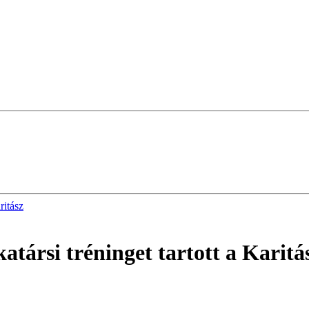
ritász
társi tréninget tartott a Karitá