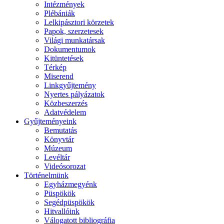
Intézmények
Plébániák
Lelkipásztori körzetek
Papok, szerzetesek
Világi munkatársak
Dokumentumok
Kitüntetések
Térkép
Miserend
Linkgyűjtemény
Nyertes pályázatok
Közbeszerzés
Adatvédelem
Gyűjteményeink
Bemutatás
Könyvtár
Múzeum
Levéltár
Videósorozat
Történelmünk
Egyházmegyénk
Püspökök
Segédpüspökök
Hitvallóink
Válogatott bibliográfia