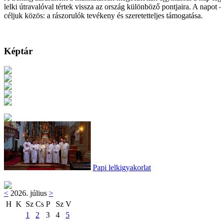
lelki útravalóval tértek vissza az ország különböző pontjaira. A nap
céljuk közös: a rászorulók tevékeny és szeretetteljes támogatása.
Képtár
Papi lelkigyakorlat
<
2026. július
>
H
K
Sz
Cs
P
Sz
V
1
2
3
4
5