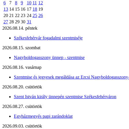
6
7
8
9
10
11
12
13
14
15
16
17
18
19
20
21
22
23
24
25
26
27
28
29
30
31
2026.08.14. péntek
Székesfehérvár fogadalmi szentmiséje
2026.08.15. szombat
Nagyboldogasszony ünnep - szentmise
2026.08.16. vasárnap
Szentmise és jegyesek megáldása az Ercsi Nagyboldogasszony
2026.08.20. csütörtök
Szent István király ünnepén szentmise Székesfehérváron
2026.08.27. csütörtök
Egyházmegyés papi zarándoklat
2026.09.03. csütörtök