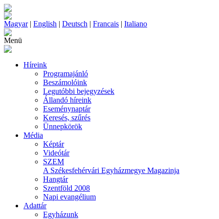
Magyar
|
English
|
Deutsch
|
Francais
|
Italiano
Menü
Híreink
Programajánló
Beszámolóink
Legutóbbi bejegyzések
Állandó híreink
Eseménynaptár
Keresés, szűrés
Ünnepkörök
Média
Képtár
Videótár
SZEM
A Székesfehérvári Egyházmegye Magazinja
Hangtár
Szentföld 2008
Napi evangélium
Adattár
Egyházunk