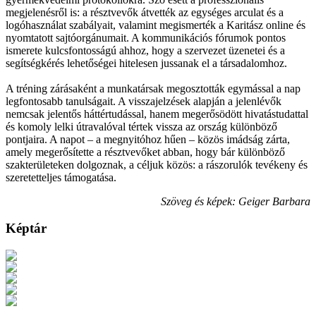
megjelenésről is: a résztvevők átvették az egységes arculat és a
logóhasználat szabályait, valamint megismerték a Karitász online és
nyomtatott sajtóorgánumait. A kommunikációs fórumok pontos
ismerete kulcsfontosságú ahhoz, hogy a szervezet üzenetei és a
segítségkérés lehetőségei hitelesen jussanak el a társadalomhoz.
A tréning zárásaként a munkatársak megosztották egymással a nap
legfontosabb tanulságait. A visszajelzések alapján a jelenlévők
nemcsak jelentős háttértudással, hanem megerősödött hivatástudattal
és komoly lelki útravalóval tértek vissza az ország különböző
pontjaira. A napot – a megnyitóhoz hűen – közös imádság zárta,
amely megerősítette a résztvevőket abban, hogy bár különböző
szakterületeken dolgoznak, a céljuk közös: a rászorulók tevékeny és
szeretetteljes támogatása.
Szöveg és képek: Geiger Barbara
Képtár