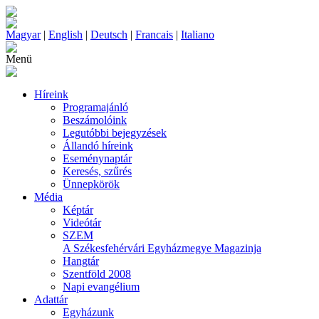
Magyar
|
English
|
Deutsch
|
Francais
|
Italiano
Menü
Híreink
Programajánló
Beszámolóink
Legutóbbi bejegyzések
Állandó híreink
Eseménynaptár
Keresés, szűrés
Ünnepkörök
Média
Képtár
Videótár
SZEM
A Székesfehérvári Egyházmegye Magazinja
Hangtár
Szentföld 2008
Napi evangélium
Adattár
Egyházunk