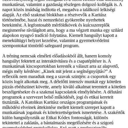
munkatársai, valamint a gazdaság részlegen dolgozó kollégák is. A
napot közös imádság indította el, megadva a találkozó lelkiségi
alapját. Az első szakmai blokkban a résztvevők a Karitász
történelmébe, hazai és nemzetközi gyökereibe nyerhettek
betekintést. A legfontosabb mérföldkövek és kulcsszereplők
megismerése rávilágított arra, hogy a ma végzett munka egy szilárd
alapokon nyugvó tradíció folytatása. Kiemelt hangsúlyt kapott a
menekültügyi helyzet kezelése, valamint a gyermekvédelmi
szempontokat tömörítő safeguard program.
A tréning nemcsak elméleti előadásokból állt, hanem komoly
hangsúlyt fektetett az interaktivitásra és a csapatépítésre is. A
munkatársak kiscsoportokban keresték a választ arra az alapvető,
mégis mély kérdésre: „Kinek mit jelent a segítségnyújtás?” A
reflexiók nem maradtak meg a szavak szintjén: a csoportok egy
közös logót alkottak meg. A délelőtti intenzív munkát egy kötetlen
pizzás ebédszünet követte, amely kiváló alkalmat teremtett a kötetlen
beszélgetésekre és a szakmai kapcsolatok elmélyítésére. A délutáni
programok a szervezet belső működését, jogi és etikai kereteit
tisztázták. A Katolikus Karitász országos programjainak és
működési elveinek áttekintése mellett kiemelt szerepet kapott a
munkatársak jogainak és kötelezettségeinek ismertetése. A szakértők
külön hangsúlyozták az Etikai Kódex fontosságát, különös
tekintettel a zaklatás, a bántalmazás megelőzésére és a szigorú
gyermekvédelmi protokollokra. Szó esett a professzionális