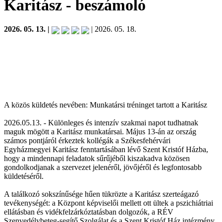
Karitász
- beszámoló
2026. 05. 13. |
| 2026. 05. 18.
A közös küldetés nevében: Munkatársi tréninget tartott a Karitász
2026.05.13. - Különleges és intenzív szakmai napot tudhatnak
maguk mögött a Karitász munkatársai. Május 13-án az ország
számos pontjáról érkeztek kollégák a Székesfehérvári
Egyházmegyei Karitász fenntartásában lévő Szent Kristóf Házba,
hogy a mindennapi feladatok sűrűjéből kiszakadva közösen
gondolkodjanak a szervezet jelenéről, jövőjéről és legfontosabb
küldetéséről.
A találkozó sokszínűsége hűen tükrözte a Karitász szerteágazó
tevékenységét: a Központ képviselői mellett ott ültek a pszichiátriai
ellátásban és vidékfelzárkóztatásban dolgozók, a RÉV
Szenvedélybeteg-segítő Szolgálat és a Szent Kristóf Ház intézmény