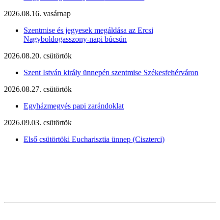
2026.08.16. vasárnap
Szentmise és jegyesek megáldása az Ercsi
Nagyboldogasszony-napi búcsún
2026.08.20. csütörtök
Szent István király ünnepén szentmise Székesfehérváron
2026.08.27. csütörtök
Egyházmegyés papi zarándoklat
2026.09.03. csütörtök
Első csütörtöki Eucharisztia ünnep (Ciszterci)