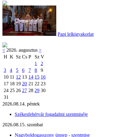
Papi lelkigyakorlat
<
2026. augusztus
>
H
K
Sz
Cs
P
Sz
V
1
2
3
4
5
6
7
8
9
10
11
12
13
14
15
16
17
18
19
20
21
22
23
24
25
26
27
28
29
30
31
2026.08.14. péntek
Székesfehérvár fogadalmi szentmiséje
2026.08.15. szombat
Nagyboldogasszony ünnep - szentmise