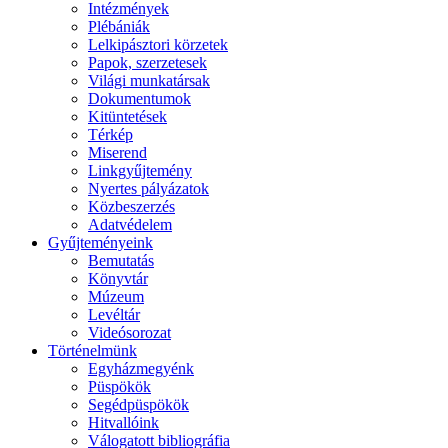
Intézmények
Plébániák
Lelkipásztori körzetek
Papok, szerzetesek
Világi munkatársak
Dokumentumok
Kitüntetések
Térkép
Miserend
Linkgyűjtemény
Nyertes pályázatok
Közbeszerzés
Adatvédelem
Gyűjteményeink
Bemutatás
Könyvtár
Múzeum
Levéltár
Videósorozat
Történelmünk
Egyházmegyénk
Püspökök
Segédpüspökök
Hitvallóink
Válogatott bibliográfia