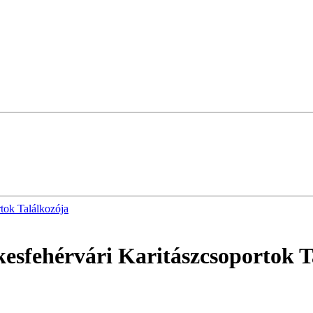
tok Találkozója
kesfehérvári Karitászcsoportok T