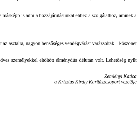
k-e másképp is adni a hozzájárulásunkat ehhez a szolgálathoz, aminek a
ült az asztalra, nagyon bensőséges vendégvárást varázsoltak – köszönet
es személyekkel eltöltött élménydús délután volt. Lehetőség nyílt
Zemlényi Katica
a Krisztus Király Karitászcsoport vezetője