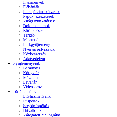
Intézmények
Plébániák
Lelkipásztori körzetek
Papok, szerzetesek
Világi munkatársak
Dokumentumok
Kitüntetések
Térkép
Miserend
Linkgyűjtemény
Nyertes pályázatok
Közbeszerzés
Adatvédelem
Gyűjteményeink
Bemutatás
Könyvtár
Múzeum
Levéltár
Videósorozat
Történelmünk
Egyházmegyénk
Püspökök
Segédpüspökök
Hitvallóink
Válogatott bibliográfia