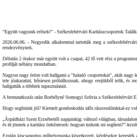
“Együtt vagyunk erősek!” - Székesfehérvári Karitászcsoportok Talál
2026.06.06. - Negyedik alkalommal tartották meg a székesfehérvári 
rendezvénynek.
Délután 2 órakor már együtt volt a csapat, 42 fő vett rész a programon
profilját néhány mondatban.
Nagyon nagy öröm volt hallgatni a "haladó csoportokat", akik nagy 
tele jóakarattal, hősiesen próbálkoznak, ahogy erejükből telik, és m
hallgatták a többiek tapasztalatait.
A bemutatkozás után Borbélyné Somogyi Szilvia a Székesfehérvári Egyh
Hogy segítsünk jól? Kiemelt gondoskodás idős rászorulóinkkal-ez volt
„Árpádházi Szent Erzsébettől napjainkig: változó világban, társadal
és itt jönnek a karitász önkéntesek: hogyan tudunk mi segíteni?”-kezdt
Ezután kiscsoportos műhelymunka következett, kérdésekre keresték a vá