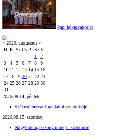
Papi lelkigyakorlat
<
2026. augusztus
>
H
K
Sz
Cs
P
Sz
V
1
2
3
4
5
6
7
8
9
10
11
12
13
14
15
16
17
18
19
20
21
22
23
24
25
26
27
28
29
30
31
2026.08.14. péntek
Székesfehérvár fogadalmi szentmiséje
2026.08.15. szombat
Nagyboldogasszony ünnep - szentmise