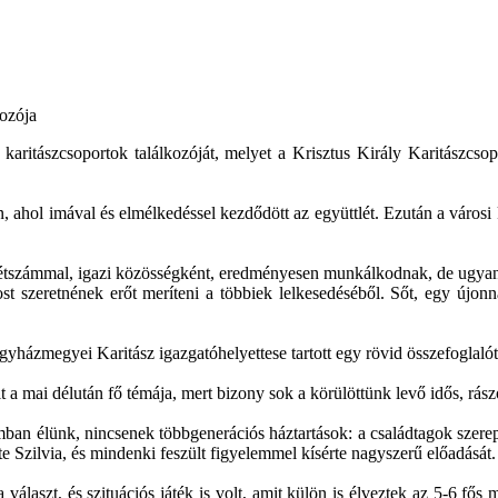
kozója
karitászcsoportok találkozóját, melyet a Krisztus Király Karitászcsop
, ahol imával és elmélkedéssel kezdődött az együttlét. Ezután a városi k
létszámmal, igazi közösségként, eredményesen munkálkodnak, de ugyanek
ost szeretnének erőt meríteni a többiek lelkesedéséből. Sőt, egy újon
ázmegyei Karitász igazgatóhelyettese tartott egy rövid összefoglalót 
 a mai délután fő témája, mert bizony sok a körülöttünk levő idős, rás
omban élünk, nincsenek többgenerációs háztartások: a családtagok szer
e Szilvia, és mindenki feszült figyelemmel kísérte nagyszerű előadását.
laszt, és szituációs játék is volt, amit külön is élveztek az 5-6 fős 