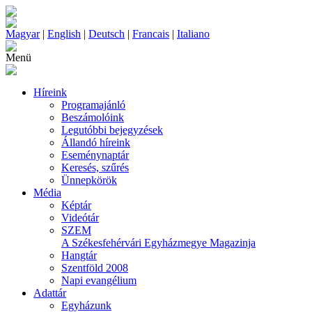
Magyar
|
English
|
Deutsch
|
Francais
|
Italiano
Menü
Híreink
Programajánló
Beszámolóink
Legutóbbi bejegyzések
Állandó híreink
Eseménynaptár
Keresés, szűrés
Ünnepkörök
Média
Képtár
Videótár
SZEM
A Székesfehérvári Egyházmegye Magazinja
Hangtár
Szentföld 2008
Napi evangélium
Adattár
Egyházunk