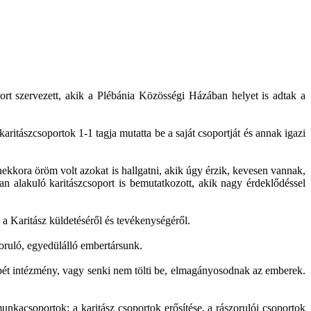
ort szervezett, akik a Plébánia Közösségi Házában helyet is adtak a
aritászcsoportok 1-1 tagja mutatta be a saját csoportját és annak igazi
kora öröm volt azokat is hallgatni, akik úgy érzik, kevesen vannak,
nan alakuló karitászcsoport is bemutatkozott, akik nagy érdeklődéssel
a Karitász küldetéséről és tevékenységéről.
zoruló, egyedülálló embertársunk.
epét intézmény, vagy senki nem tölti be, elmagányosodnak az emberek.
munkacsoportok: a karitász csoportok erősítése, a rászorulói csoportok