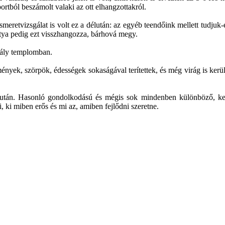
ortból beszámolt valaki az ott elhangzottakról.
iismeretvizsgálat is volt ez a délután: az egyéb teendőink mellett tudju
atya pedig ezt visszhangozza, bárhová megy.
rály templomban.
mények, szörpök, édességek sokaságával terítettek, és még virág is ker
élután. Hasonló gondolkodású és mégis sok mindenben különböző, kedv
 ki miben erős és mi az, amiben fejlődni szeretne.