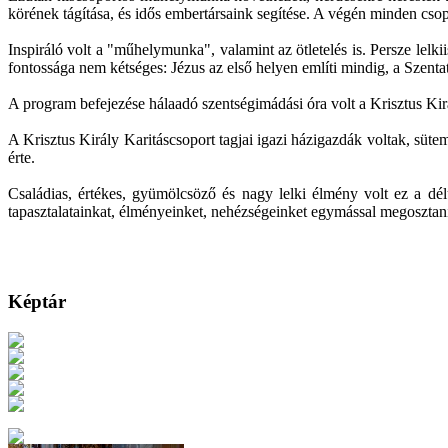
körének tágítása, és idős embertársaink segítése. A végén minden csop
Inspiráló volt a "műhelymunka", valamint az ötletelés is. Persze lelk
fontossága nem kétséges: Jézus az első helyen említi mindig, a Szent
A program befejezése hálaadó szentségimádási óra volt a Krisztus Ki
A Krisztus Király Karitáscsoport tagjai igazi házigazdák voltak, süte
érte.
Családias, értékes, gyümölcsöző és nagy lelki élmény volt ez a d
tapasztalatainkat, élményeinket, nehézségeinket egymással megosztani,
Képtár