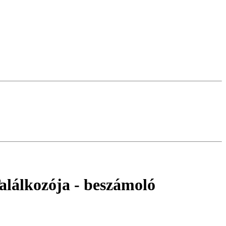
alálkozója
- beszámoló