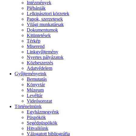
Intézmények
Plébániák
Lelkipásztori körzetek
Papok, szerzetesek
Világi munkatársak
Dokumentumok
Kitüntetések
Térkép
Miserend
Linkgyűjtemény
Nyertes pályázatok
Közbeszerzés
Adatvédelem
Gyűjteményeink
Bemutatás
Könyvtár
Múzeum
Levéltár
Videósorozat
Történelmünk
Egyházmegyénk
Püspökök
Segédpüspökök
Hitvallóink
Válogatott bibliográfia