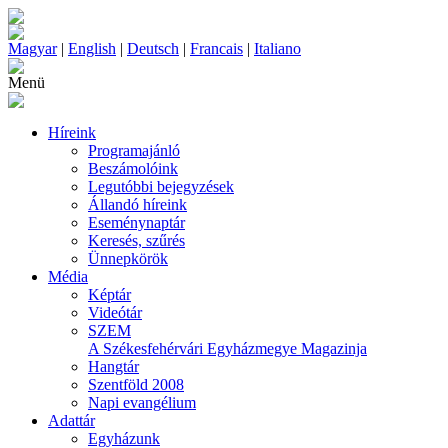
Magyar
|
English
|
Deutsch
|
Francais
|
Italiano
Menü
Híreink
Programajánló
Beszámolóink
Legutóbbi bejegyzések
Állandó híreink
Eseménynaptár
Keresés, szűrés
Ünnepkörök
Média
Képtár
Videótár
SZEM
A Székesfehérvári Egyházmegye Magazinja
Hangtár
Szentföld 2008
Napi evangélium
Adattár
Egyházunk