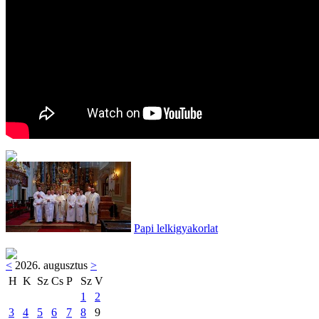
Papi lelkigyakorlat
<
2026. augusztus
>
H
K
Sz
Cs
P
Sz
V
1
2
3
4
5
6
7
8
9