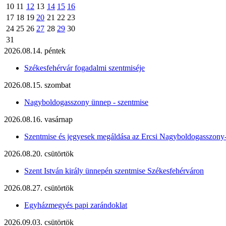
10
11
12
13
14
15
16
17
18
19
20
21
22
23
24
25
26
27
28
29
30
31
2026.08.14. péntek
Székesfehérvár fogadalmi szentmiséje
2026.08.15. szombat
Nagyboldogasszony ünnep - szentmise
2026.08.16. vasárnap
Szentmise és jegyesek megáldása az Ercsi Nagyboldogasszony
2026.08.20. csütörtök
Szent István király ünnepén szentmise Székesfehérváron
2026.08.27. csütörtök
Egyházmegyés papi zarándoklat
2026.09.03. csütörtök