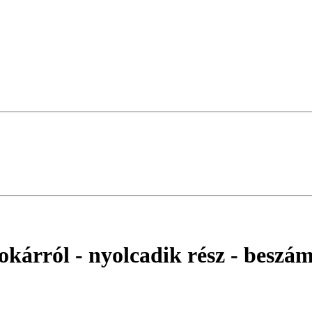
kárról - nyolcadik rész
- beszám