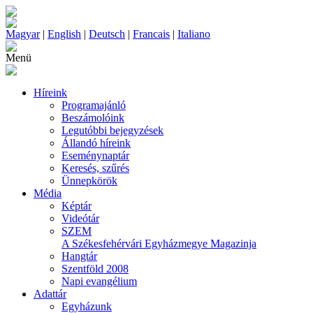
Magyar
|
English
|
Deutsch
|
Francais
|
Italiano
Menü
Híreink
Programajánló
Beszámolóink
Legutóbbi bejegyzések
Állandó híreink
Eseménynaptár
Keresés, szűrés
Ünnepkörök
Média
Képtár
Videótár
SZEM
A Székesfehérvári Egyházmegye Magazinja
Hangtár
Szentföld 2008
Napi evangélium
Adattár
Egyházunk