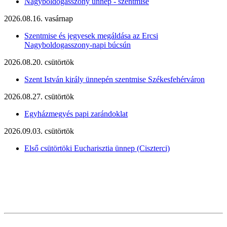
Nagyboldogasszony ünnep - szentmise
2026.08.16. vasárnap
Szentmise és jegyesek megáldása az Ercsi
Nagyboldogasszony-napi búcsún
2026.08.20. csütörtök
Szent István király ünnepén szentmise Székesfehérváron
2026.08.27. csütörtök
Egyházmegyés papi zarándoklat
2026.09.03. csütörtök
Első csütörtöki Eucharisztia ünnep (Ciszterci)