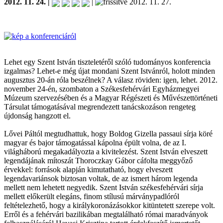
2012. 11. 24. |
|
2012. 11. 27.
Lehet egy Szent István tiszteletéről szóló tudományos konferencia
izgalmas? Lehet-e még újat mondani Szent Istvánról, holott minden
augusztus 20-án róla beszélnek? A válasz röviden: igen, lehet. 2012.
november 24-én, szombaton a Székesfehérvári Egyházmegyei
Múzeum szervezésében és a Magyar Régészeti és Művészettörténeti
Társulat támogatásával megrendezett tanácskozáson rengeteg
újdonság hangzott el.
Lővei Páltól megtudhattuk, hogy Boldog Gizella passaui sírja köré
magyar és bajor támogatással kápolna épült volna, de az I.
világháború megakadályozta a kivitelezést. Szent István elveszett
legendájának mítoszát Thoroczkay Gábor cáfolta meggyőző
érvekkel: források alapján kimutatható, hogy elveszett
legendavariánsok biztosan voltak, de az ismert három legenda
mellett nem lehetett negyedik. Szent István székesfehérvári sírja
mellett előkerült elegáns, finom stílusú márványpadlóról
feltételezhető, hogy a királykoronázásokkor kitüntetett szerepe volt.
Erről és a fehérvári bazilikában megtalálható római maradványok