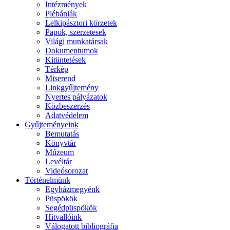
Intézmények
Plébániák
Lelkipásztori körzetek
Papok, szerzetesek
Világi munkatársak
Dokumentumok
Kitüntetések
Térkép
Miserend
Linkgyűjtemény
Nyertes pályázatok
Közbeszerzés
Adatvédelem
Gyűjteményeink
Bemutatás
Könyvtár
Múzeum
Levéltár
Videósorozat
Történelmünk
Egyházmegyénk
Püspökök
Segédpüspökök
Hitvallóink
Válogatott bibliográfia