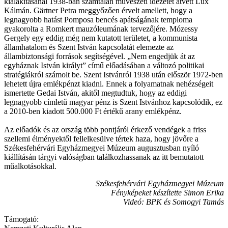
kialakításánál 1938-ban számtalan művészeti idézetet átvett Lux
Kálmán. Gärtner Petra meggyőzően érvelt amellett, hogy a
legnagyobb hatást Pomposa bencés apátságának temploma
gyakorolta a Romkert mauzóleumának tervezőjére. Mózessy
Gergely egy eddig még nem kutatott területet, a kommunista
államhatalom és Szent István kapcsolatát elemezte az
állambiztonsági források segítségével. „Nem engedjük át az
egyháznak István királyt” című előadásában a változó politikai
stratégiákról számolt be. Szent Istvánról 1938 után először 1972-ben
lehetett újra emlékpénzt kiadni. Ennek a folyamatnak nehézségeit
ismertette Gedai István, akitől megtudtuk, hogy az eddigi
legnagyobb címletű magyar pénz is Szent Istvánhoz kapcsolódik, ez
a 2010-ben kiadott 500.000 Ft értékű arany emlékpénz.
Az előadók és az ország több pontjáról érkező vendégek a friss
szellemi élményektől fellelkesülve tértek haza, hogy jövőre a
Székesfehérvári Egyházmegyei Múzeum augusztusban nyíló
kiállításán tárgyi valóságban találkozhassanak az itt bemutatott
műalkotásokkal.
Székesfehérvári Egyházmegyei Múzeum
Fényképeket készítette Simon Erika
Videó: BPK és Somogyi Tamás
Támogató: