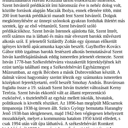
felhasználásáról Havasi Krisztina tartott érdekfeszítő ismertetőt.
Szent Istvánról prédikációt írni háromszáz éve is nehéz dolog volt,
közölte források alapján Maczák Ibolya, ennek ellenére több, mint
200 írott barokk prédikáció maradt fent Szent Istvánról. Dolguk
megkönnyítésére az ünnepi szónokok gyakran fordultak ihletért más
szentek, így az első vértanúról, Szent Istvánról szóló
prédikációkhoz. Szent István Istennek ajánlotta fiát, Szent Imrét,
erről számos ma is látható és mára már elveszett barokk művészeti
alkotás szól. E jelenetről Szilárdfy Zoltán egy újonnan előkerült
igényes kivitelű apácamunka kapcsán beszélt. Gaylhoffer-Kovács
Gábor több izgalmas barokk festészeti alkotás bemutatásával Szent
István kardfelajánlásának eddig ismeretlen jelenetét elemezte. Szent
István 1778-ban Székesfehérvárra visszakerült fejereklyéjének két
ezüst tartója található meg a Székesfehérvári Egyházmegyei
Múzeumban, az egyik Bécsben a másik Dubrovnikban készült. A
dalmát városi hagyomány szerint létezik egy számunkra ismeretlen
középkori fejereklyetartó, erről beszélt Smohay András. Bravúrosan
foglalta össze a 19. századi Szent István tisztelet változásait Kerny
Terézia. Szent István ekkortól vált az állami reprezentáció
eszközévé, s tiszteletéből az egyház mellett iskolák, hivatalok,
politikusok is kivették részüket. Az 1896-ban megépült Műcsarnok
timpanonja 1938-ig üresen állt. Szücs György bemutatta Haranghy
Jenő 1938-ban ideiglenesen, majd 1942-ben véglegesen lehelyezett
mozaikképét, melyet a kommunista hatalom 1950 körül elfedett, s
csak 1994 után vált újra láthatóvá. A székesfehérvári Romkert