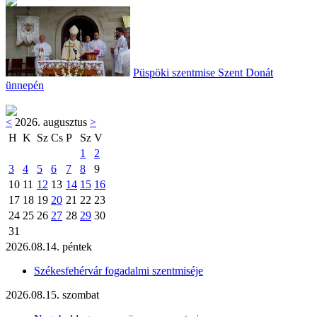
Püspöki szentmise Szent Donát
ünnepén
<
2026. augusztus
>
H
K
Sz
Cs
P
Sz
V
1
2
3
4
5
6
7
8
9
10
11
12
13
14
15
16
17
18
19
20
21
22
23
24
25
26
27
28
29
30
31
2026.08.14. péntek
Székesfehérvár fogadalmi szentmiséje
2026.08.15. szombat