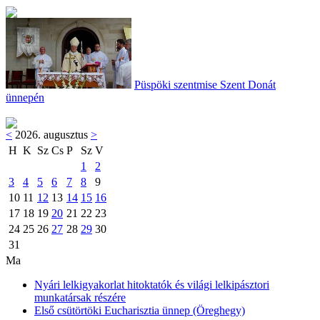
Püspöki szentmise Szent Donát
ünnepén
<
2026. augusztus
>
H
K
Sz
Cs
P
Sz
V
1
2
3
4
5
6
7
8
9
10
11
12
13
14
15
16
17
18
19
20
21
22
23
24
25
26
27
28
29
30
31
Ma
Nyári lelkigyakorlat hitoktatók és világi lelkipásztori
munkatársak részére
Első csütörtöki Eucharisztia ünnep (Öreghegy)