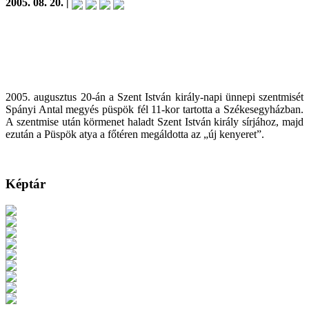
2005. 08. 20. |
2005. augusztus 20-án a Szent István király-napi ünnepi szentmisét
Spányi Antal megyés püspök fél 11-kor tartotta a Székesegyházban.
A szentmise után körmenet haladt Szent István király sírjához, majd
ezután a Püspök atya a főtéren megáldotta az „új kenyeret”.
Képtár