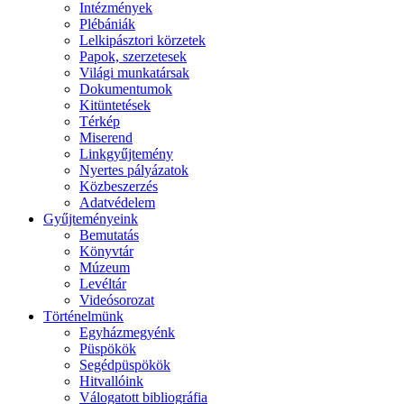
Intézmények
Plébániák
Lelkipásztori körzetek
Papok, szerzetesek
Világi munkatársak
Dokumentumok
Kitüntetések
Térkép
Miserend
Linkgyűjtemény
Nyertes pályázatok
Közbeszerzés
Adatvédelem
Gyűjteményeink
Bemutatás
Könyvtár
Múzeum
Levéltár
Videósorozat
Történelmünk
Egyházmegyénk
Püspökök
Segédpüspökök
Hitvallóink
Válogatott bibliográfia