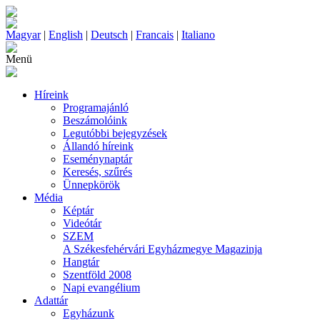
Magyar
|
English
|
Deutsch
|
Francais
|
Italiano
Menü
Híreink
Programajánló
Beszámolóink
Legutóbbi bejegyzések
Állandó híreink
Eseménynaptár
Keresés, szűrés
Ünnepkörök
Média
Képtár
Videótár
SZEM
A Székesfehérvári Egyházmegye Magazinja
Hangtár
Szentföld 2008
Napi evangélium
Adattár
Egyházunk