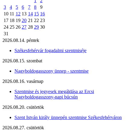
1
2
3
4
5
6
7
8
9
10
11
12
13
14
15
16
17
18
19
20
21
22
23
24
25
26
27
28
29
30
31
2026.08.14. péntek
Székesfehérvár fogadalmi szentmiséje
2026.08.15. szombat
Nagyboldogasszony ünnep - szentmise
2026.08.16. vasárnap
Szentmise és jegyesek megáldása az Ercsi
Nagyboldogasszony-napi búcsún
2026.08.20. csütörtök
Szent István király ünnepén szentmise Székesfehérváron
2026.08.27. csütörtök