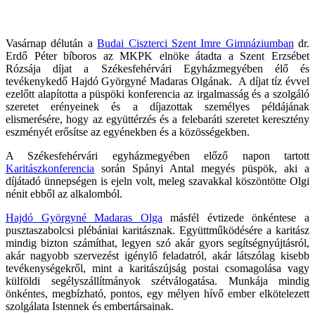
Vasárnap délután a
Budai Ciszterci Szent Imre Gimnáziumban
dr.
Erdő Péter bíboros az MKPK elnöke átadta a Szent Erzsébet
Rózsája díjat a Székesfehérvári Egyházmegyében élő és
tevékenykedő Hajdó Györgyné Madaras Olgának. A díjat tíz évvel
ezelőtt alapította a püspöki konferencia az irgalmasság és a szolgáló
szeretet erényeinek és a díjazottak személyes példájának
elismerésére, hogy az együttérzés és a felebaráti szeretet keresztény
eszményét erősítse az egyénekben és a közösségekben.
A Székesfehérvári egyházmegyében előző napon tartott
Karitászkonferencia
során Spányi Antal megyés püspök, aki a
díjátadó ünnepségen is ejeln volt, meleg szavakkal köszöntötte Olgi
nénit ebből az alkalomból.
Hajdó Györgyné Madaras Olga
másfél évtizede önkéntese a
pusztaszabolcsi plébániai karitásznak. Együttműködésére a karitász
mindig bizton számíthat, legyen szó akár gyors segítségnyújtásról,
akár nagyobb szervezést igénylő feladatról, akár látszólag kisebb
tevékenységekről, mint a karitászújság postai csomagolása vagy
külföldi segélyszállítmányok szétválogatása. Munkája mindig
önkéntes, megbízható, pontos, egy mélyen hívő ember elkötelezett
szolgálata Istennek és embertársainak.