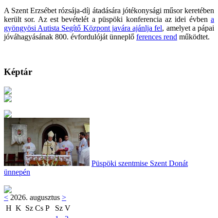
A Szent Erzsébet rózsája-díj átadására jótékonysági műsor keretében
került sor. Az est bevételét a püspöki konferencia az idei évben
a
gyöngyösi Autista Segítő Központ javára ajánlja fel
, amelyet a pápai
jóváhagyásának 800. évfordulóját ünneplő
ferences rend
működtet.
Képtár
Püspöki szentmise Szent Donát
ünnepén
<
2026. augusztus
>
H
K
Sz
Cs
P
Sz
V