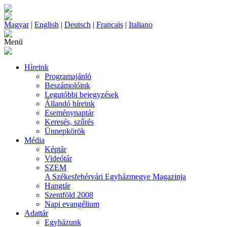
Magyar
|
English
|
Deutsch
|
Francais
|
Italiano
Menü
Híreink
Programajánló
Beszámolóink
Legutóbbi bejegyzések
Állandó híreink
Eseménynaptár
Keresés, szűrés
Ünnepkörök
Média
Képtár
Videótár
SZEM
A Székesfehérvári Egyházmegye Magazinja
Hangtár
Szentföld 2008
Napi evangélium
Adattár
Egyházunk