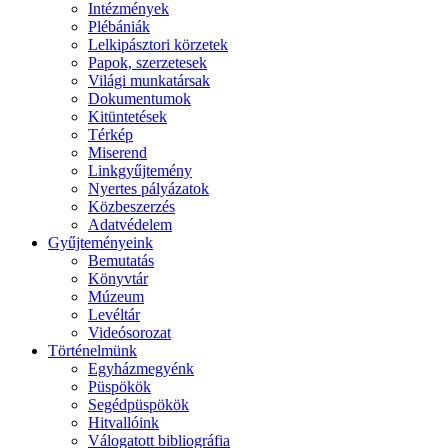
Intézmények
Plébániák
Lelkipásztori körzetek
Papok, szerzetesek
Világi munkatársak
Dokumentumok
Kitüntetések
Térkép
Miserend
Linkgyűjtemény
Nyertes pályázatok
Közbeszerzés
Adatvédelem
Gyűjteményeink
Bemutatás
Könyvtár
Múzeum
Levéltár
Videósorozat
Történelmünk
Egyházmegyénk
Püspökök
Segédpüspökök
Hitvallóink
Válogatott bibliográfia