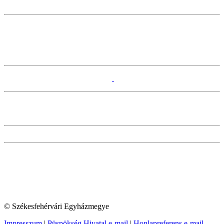
© Székesfehérvári Egyházmegye
Impresszum
|
Püspökség Hivatal e-mail
|
Honlapreferens e-mail