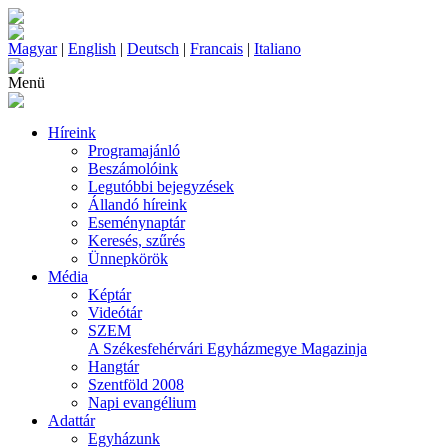
Magyar
|
English
|
Deutsch
|
Francais
|
Italiano
Menü
Híreink
Programajánló
Beszámolóink
Legutóbbi bejegyzések
Állandó híreink
Eseménynaptár
Keresés, szűrés
Ünnepkörök
Média
Képtár
Videótár
SZEM
A Székesfehérvári Egyházmegye Magazinja
Hangtár
Szentföld 2008
Napi evangélium
Adattár
Egyházunk