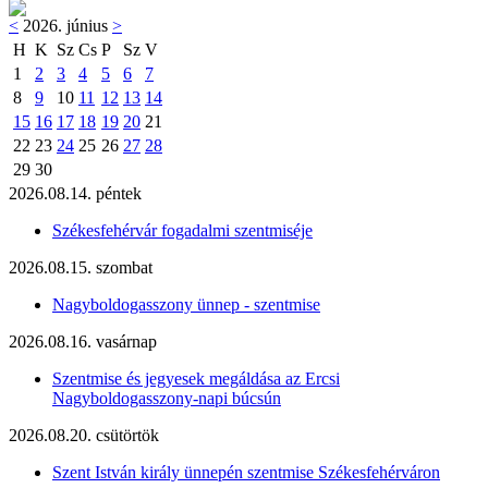
<
2026. június
>
H
K
Sz
Cs
P
Sz
V
1
2
3
4
5
6
7
8
9
10
11
12
13
14
15
16
17
18
19
20
21
22
23
24
25
26
27
28
29
30
2026.08.14. péntek
Székesfehérvár fogadalmi szentmiséje
2026.08.15. szombat
Nagyboldogasszony ünnep - szentmise
2026.08.16. vasárnap
Szentmise és jegyesek megáldása az Ercsi
Nagyboldogasszony-napi búcsún
2026.08.20. csütörtök
Szent István király ünnepén szentmise Székesfehérváron