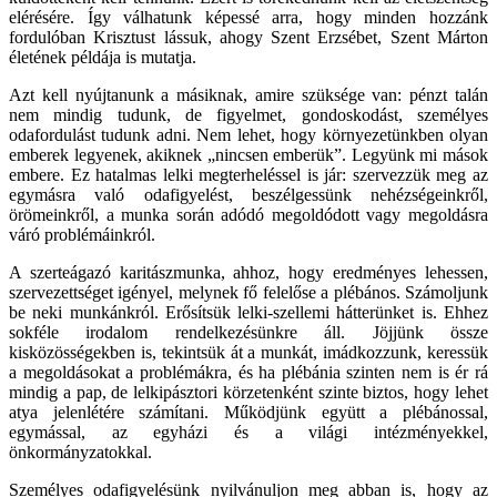
elérésére. Így válhatunk képessé arra, hogy minden hozzánk
fordulóban Krisztust lássuk, ahogy Szent Erzsébet, Szent Márton
életének példája is mutatja.
Azt kell nyújtanunk a másiknak, amire szüksége van: pénzt talán
nem mindig tudunk, de figyelmet, gondoskodást, személyes
odafordulást tudunk adni. Nem lehet, hogy környezetünkben olyan
emberek legyenek, akiknek „nincsen emberük”. Legyünk mi mások
embere. Ez hatalmas lelki megterheléssel is jár: szervezzük meg az
egymásra való odafigyelést, beszélgessünk nehézségeinkről,
örömeinkről, a munka során adódó megoldódott vagy megoldásra
váró problémáinkról.
A szerteágazó karitászmunka, ahhoz, hogy eredményes lehessen,
szervezettséget igényel, melynek
fő felelőse a plébános
. Számoljunk
be neki munkánkról.
Erősítsük lelki-szellemi hátterünket
is. Ehhez
sokféle irodalom rendelkezésünkre áll. Jöjjünk össze
kisközösségekben is, tekintsük át a munkát, imádkozzunk, keressük
a megoldásokat a problémákra, és ha plébánia szinten nem is ér rá
mindig a pap, de lelkipásztori körzetenként szinte biztos, hogy lehet
atya jelenlétére számítani.
Működjünk együtt
a plébánossal,
egymással, az egyházi és a világi intézményekkel,
önkormányzatokkal.
Személyes odafigyelésünk nyilvánuljon meg abban is, hogy az