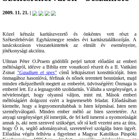
2009. 11. 21. |
Közel kétszáz karitászvezető és önkéntes vett részt a
Székesfehérvári Egyházmegye rendes évi karitásztalálkozóján. A
tanácskozáson visszatekintettek az elmúlt év eseményeire,
jótékonysági akcióira.
Ullman Péter O.Praem gödöllői perjel tartott előadást az emberi
méltóságról, idézve a Biblia erre vonatkozó részeit és a II. Vatikáni
Zsinat
"Gaudium et spes"
című lelkipásztori konstitúcióját. Isten
önmagához hasonlóvá, férfinak és nőnek teremtett bennünket, majd
minden elképzelhetőt megtett az emberért, üdvösségéért: Önmaga is
emberré lett. Ez a legnagyobb szolidaritás. Vállalta a szegénységet, a
névtelenséget, hogy olyanná váljon, mint mi. Mások emberi
méltóságáért dolgozni ezért a legnemesebb feladat. Előadásában
kiemelte, hogy a legnyomorultabbak is Isten képmásai. Isten nem
személyválogató. Minden ember méltó az Isten szeretetére. Az
anyagi szegénységet jól ismerjük, de fel kell ismerni a nyomorúságát
annak is, aki nem szenved szükséget, sőt rá kell vezetni arra az útra,
hogy Ő is, segítő adományaival, szeretetével szolgálja Isten ügyét.
Előadása végén felhívta a figyelmet a Magyar Katolikus Püspöki