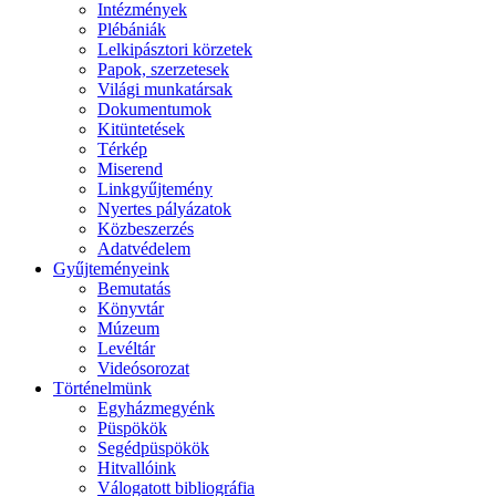
Intézmények
Plébániák
Lelkipásztori körzetek
Papok, szerzetesek
Világi munkatársak
Dokumentumok
Kitüntetések
Térkép
Miserend
Linkgyűjtemény
Nyertes pályázatok
Közbeszerzés
Adatvédelem
Gyűjteményeink
Bemutatás
Könyvtár
Múzeum
Levéltár
Videósorozat
Történelmünk
Egyházmegyénk
Püspökök
Segédpüspökök
Hitvallóink
Válogatott bibliográfia