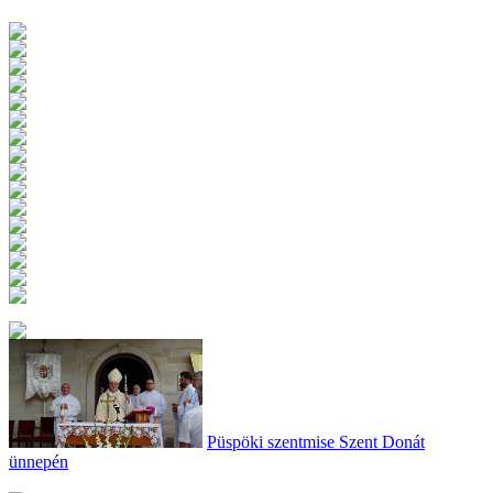
Püspöki szentmise Szent Donát
ünnepén