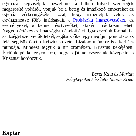
egyházat képviseljük: beszéljünk a hitben fölvett szentségek
megerősítő voltáról, vonjuk be a beteg és imádkozó embereket az
egyház vérkeringésébe azzal, hogy ismertetjük velük az
egyházmegye főbb imádságait, a
Prohászka Imaszövetséget
, az
eseményeket, a benne résztvevőket, akikért imádkozni lehet.
Nagyon értékes az imádságban átadott élet. Igyekezzünk formálni a
szükséget szenvedők lelkét, segítsük őket egy megújult gondolkodás
felé, segítsük őket a Krisztusba vetett bizalom útján: ez is a karitász
munkája. Mindezt tegyük a hit örömében, Krisztus békéjében.
Életünk példa legyen arra, hogy saját nehézségeink közepette is
Krisztust hordozzuk.
Berta Kata és Marian
Fényképeket készítette Simon Erika
Képtár