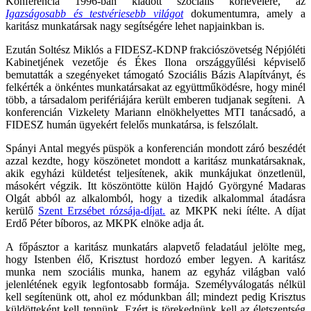
Konferencia 1996-ban kiadott szociális körlevelére, az
Igazságosabb és testvériesebb világot
dokumentumra, amely a
karitász munkatársak nagy segítségére lehet napjainkban is.
Ezután Soltész Miklós a FIDESZ-KDNP frakciószövetség Népjóléti
Kabinetjének vezetője és Ékes Ilona országgyűlési képviselő
bemutatták a szegényeket támogató Szociális Bázis Alapítványt, és
felkérték a önkéntes munkatársakat az együttműködésre, hogy minél
több, a társadalom perifériájára került emberen tudjanak segíteni. A
konferencián Vizkelety Mariann elnökhelyettes MTI tanácsadó, a
FIDESZ humán ügyekért felelős munkatársa, is felszólalt.
Spányi Antal megyés püspök a konferencián mondott záró beszédét
azzal kezdte, hogy köszönetet mondott a karitász munkatársaknak,
akik egyházi küldetést teljesítenek, akik munkájukat önzetlenül,
másokért végzik. Itt köszöntötte külön Hajdó Györgyné Madaras
Olgát abból az alkalomból, hogy a tizedik alkalommal átadásra
kerülő
Szent Erzsébet rózsája-díjat.
az MKPK neki ítélte. A díjat
Erdő Péter bíboros, az MKPK elnöke adja át.
A főpásztor a karitász munkatárs alapvető feladatául jelölte meg,
hogy Istenben élő, Krisztust hordozó ember legyen. A karitász
munka nem szociális munka, hanem az egyház világban való
jelenlétének egyik legfontosabb formája. Személyválogatás nélkül
kell segítenünk ott, ahol ez módunkban áll; mindezt pedig Krisztus
küldötteként kell tennünk. Ezért is törekednünk kell az életszentség