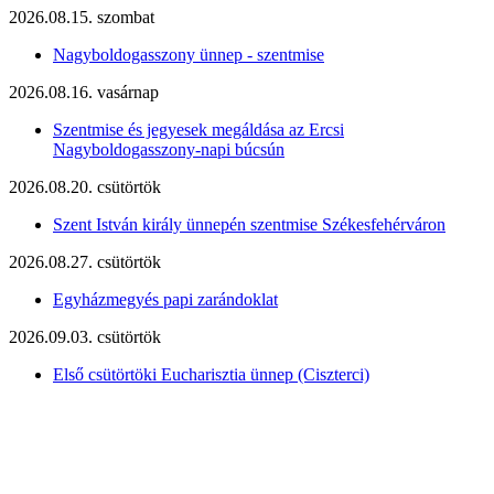
2026.08.15. szombat
Nagyboldogasszony ünnep - szentmise
2026.08.16. vasárnap
Szentmise és jegyesek megáldása az Ercsi
Nagyboldogasszony-napi búcsún
2026.08.20. csütörtök
Szent István király ünnepén szentmise Székesfehérváron
2026.08.27. csütörtök
Egyházmegyés papi zarándoklat
2026.09.03. csütörtök
Első csütörtöki Eucharisztia ünnep (Ciszterci)