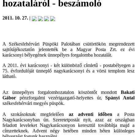
hozataláról
- beszámoló
2011. 10. 27. |
A Székesfehérvári Püspöki Palotában csütörtökön megrendezett
sajtótájékoztatón
jelentették be a Magyar Posta Zrt. ez évi
karácsonyi bélyegének ünnepélyes forgalomba hozatalát.
A 2011. évi karácsonyi - két különböző címletű - postabélyegen a
75. évfordulóját ünneplő nagykarácsonyi és a vörsi templom lesz
látható.
Az ünnepélyes forgalomhozatalon köszöntőt mondott
Bakati
Gábor
pénzforgalmi vezérigazgató-helyettes úr,
Spányi Antal
székesfehérvári megyés püspök.
A szokásoknak megfelelően
az adventi időben
a Posta
Nagykarácsonyban ún. Szeretetpostát nyit, azaz az országban
feladott leveleket Nagykarácsonyon keresztül továbbítja majd a
címzetteknek. Advent négy hetében minden héten különleges
bélyegzést fogunk használni.