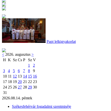
Papi lelkigyakorlat
<
2026. augusztus
>
H
K
Sz
Cs
P
Sz
V
1
2
3
4
5
6
7
8
9
10
11
12
13
14
15
16
17
18
19
20
21
22
23
24
25
26
27
28
29
30
31
2026.08.14. péntek
Székesfehérvár fogadalmi szentmiséje