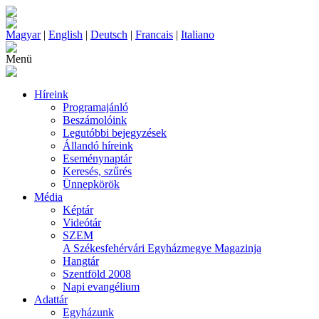
Magyar
|
English
|
Deutsch
|
Francais
|
Italiano
Menü
Híreink
Programajánló
Beszámolóink
Legutóbbi bejegyzések
Állandó híreink
Eseménynaptár
Keresés, szűrés
Ünnepkörök
Média
Képtár
Videótár
SZEM
A Székesfehérvári Egyházmegye Magazinja
Hangtár
Szentföld 2008
Napi evangélium
Adattár
Egyházunk