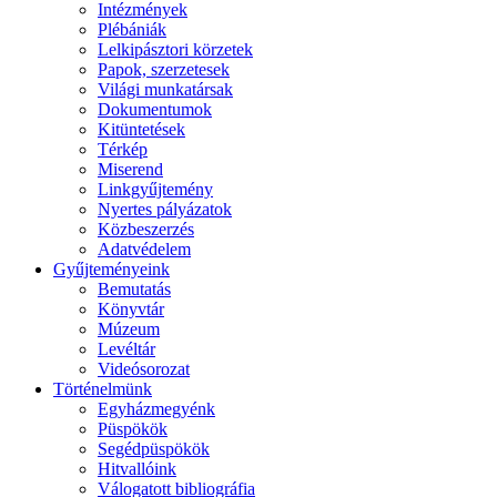
Intézmények
Plébániák
Lelkipásztori körzetek
Papok, szerzetesek
Világi munkatársak
Dokumentumok
Kitüntetések
Térkép
Miserend
Linkgyűjtemény
Nyertes pályázatok
Közbeszerzés
Adatvédelem
Gyűjteményeink
Bemutatás
Könyvtár
Múzeum
Levéltár
Videósorozat
Történelmünk
Egyházmegyénk
Püspökök
Segédpüspökök
Hitvallóink
Válogatott bibliográfia