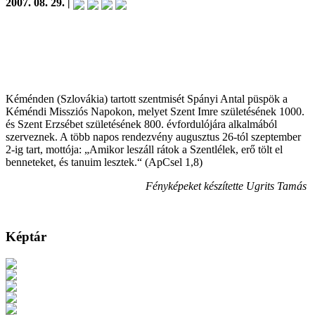
2007. 08. 29. |
Kéménden (Szlovákia) tartott szentmisét Spányi Antal püspök a
Kéméndi Missziós Napokon, melyet Szent Imre születésének 1000.
és Szent Erzsébet születésének 800. évfordulójára alkalmából
szerveznek. A több napos rendezvény augusztus 26-tól szeptember
2-ig tart, mottója: „Amikor leszáll rátok a Szentlélek, erő tölt el
benneteket, és tanuim lesztek.“ (ApCsel 1,8)
Fényképeket készítette Ugrits Tamás
Képtár