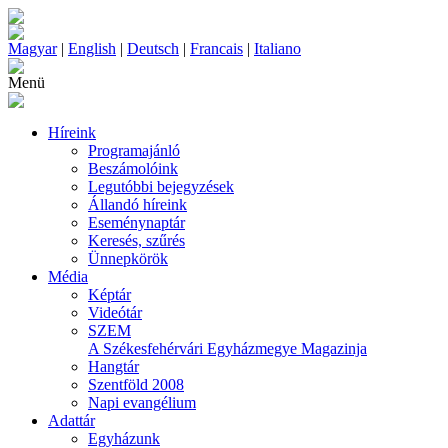
Magyar
|
English
|
Deutsch
|
Francais
|
Italiano
Menü
Híreink
Programajánló
Beszámolóink
Legutóbbi bejegyzések
Állandó híreink
Eseménynaptár
Keresés, szűrés
Ünnepkörök
Média
Képtár
Videótár
SZEM
A Székesfehérvári Egyházmegye Magazinja
Hangtár
Szentföld 2008
Napi evangélium
Adattár
Egyházunk