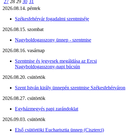
27
28
29
30
31
2026.08.14. péntek
Székesfehérvár fogadalmi szentmiséje
2026.08.15. szombat
Nagyboldogasszony ünnep - szentmise
2026.08.16. vasárnap
Szentmise és jegyesek megáldása az Ercsi
Nagyboldogasszony-napi búcsún
2026.08.20. csütörtök
Szent István király ünnepén szentmise Székesfehérváron
2026.08.27. csütörtök
Egyházmegyés papi zarándoklat
2026.09.03. csütörtök
Első csütörtöki Eucharisztia ünnep (Ciszterci)