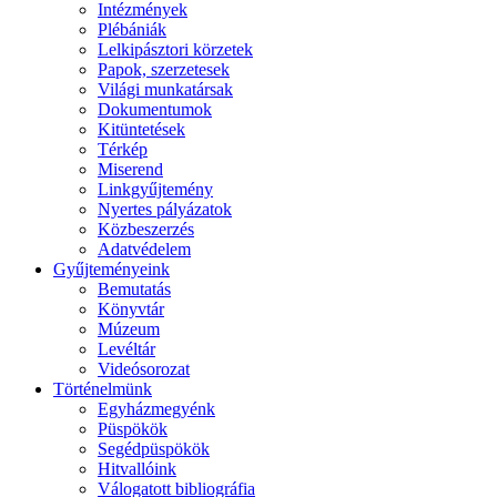
Intézmények
Plébániák
Lelkipásztori körzetek
Papok, szerzetesek
Világi munkatársak
Dokumentumok
Kitüntetések
Térkép
Miserend
Linkgyűjtemény
Nyertes pályázatok
Közbeszerzés
Adatvédelem
Gyűjteményeink
Bemutatás
Könyvtár
Múzeum
Levéltár
Videósorozat
Történelmünk
Egyházmegyénk
Püspökök
Segédpüspökök
Hitvallóink
Válogatott bibliográfia