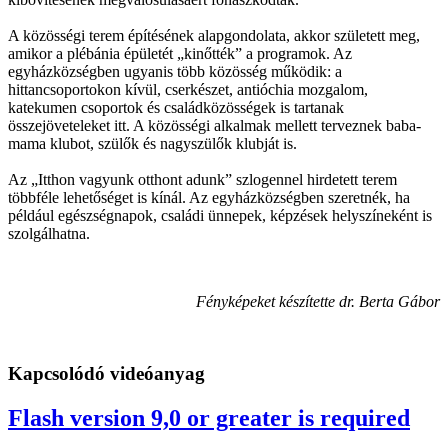
A közösségi terem építésének alapgondolata, akkor született meg,
amikor a plébánia épületét „kinőtték” a programok. Az
egyházközségben ugyanis több közösség működik: a
hittancsoportokon kívül, cserkészet, antióchia mozgalom,
katekumen csoportok és családközösségek is tartanak
összejöveteleket itt. A közösségi alkalmak mellett terveznek baba-
mama klubot, szülők és nagyszülők klubját is.
Az „Itthon vagyunk otthont adunk” szlogennel hirdetett terem
többféle lehetőséget is kínál. Az egyházközségben szeretnék, ha
például egészségnapok, családi ünnepek, képzések helyszíneként is
szolgálhatna.
Fényképeket készítette dr. Berta Gábor
Kapcsolódó videóanyag
Flash version 9,0 or greater is required