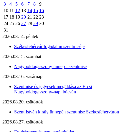
3
4
5
6
7
8
9
10
11
12
13
14
15
16
17
18
19
20
21
22
23
24
25
26
27
28
29
30
31
2026.08.14. péntek
Székesfehérvár fogadalmi szentmiséje
2026.08.15. szombat
Nagyboldogasszony ünnep - szentmise
2026.08.16. vasárnap
Szentmise és jegyesek megáldása az Ercsi
Nagyboldogasszony-napi búcsún
2026.08.20. csütörtök
Szent István király ünnepén szentmise Székesfehérváron
2026.08.27. csütörtök
Egyházmegyés papi zarándoklat