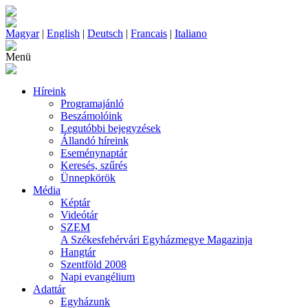
Magyar
|
English
|
Deutsch
|
Francais
|
Italiano
Menü
Híreink
Programajánló
Beszámolóink
Legutóbbi bejegyzések
Állandó híreink
Eseménynaptár
Keresés, szűrés
Ünnepkörök
Média
Képtár
Videótár
SZEM
A Székesfehérvári Egyházmegye Magazinja
Hangtár
Szentföld 2008
Napi evangélium
Adattár
Egyházunk