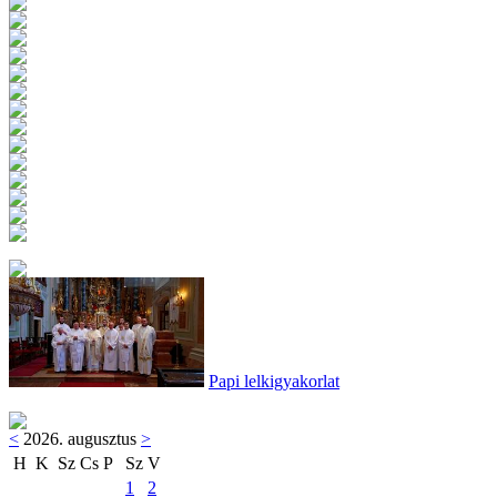
Papi lelkigyakorlat
<
2026. augusztus
>
H
K
Sz
Cs
P
Sz
V
1
2