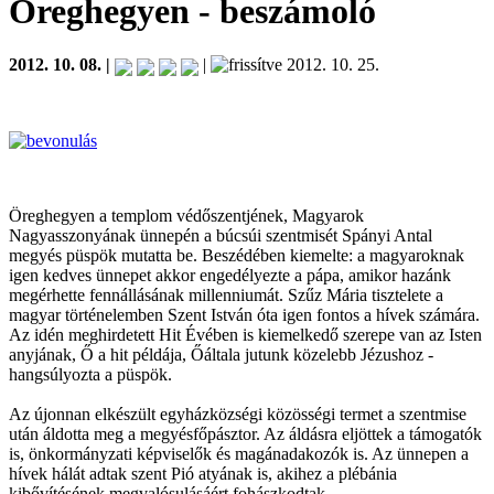
Öreghegyen
- beszámoló
2012. 10. 08. |
|
2012. 10. 25.
Öreghegyen a templom védőszentjének, Magyarok
Nagyasszonyának ünnepén a búcsúi szentmisét Spányi Antal
megyés püspök mutatta be. Beszédében kiemelte: a magyaroknak
igen kedves ünnepet akkor engedélyezte a pápa, amikor hazánk
megérhette fennállásának millenniumát. Szűz Mária tisztelete a
magyar történelemben Szent István óta igen fontos a hívek számára.
Az idén meghirdetett Hit Évében is kiemelkedő szerepe van az Isten
anyjának, Ő a hit példája, Őáltala jutunk közelebb Jézushoz -
hangsúlyozta a püspök.
Az újonnan elkészült egyházközségi közösségi termet a szentmise
után áldotta meg a megyésfőpásztor. Az áldásra eljöttek a támogatók
is, önkormányzati képviselők és magánadakozók is. Az ünnepen a
hívek hálát adtak szent Pió atyának is, akihez a plébánia
kibővítésének megvalósulásáért fohászkodtak.