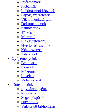
Intézmények
Plébániák
Lelkipásztori körzetek
Papok, szerzetesek
Világi munkatársak
Dokumentumok
Kitüntetések
Térkép
Miserend
Linkgyűjtemény
Nyertes pályázatok
Közbeszerzés
Adatvédelem
Gyűjteményeink
Bemutatás
Könyvtár
Múzeum
Levéltár
Videósorozat
Történelmünk
Egyházmegyénk
Püspökök
Segédpüspökök
Hitvallóink
Válogatott bibliográfia