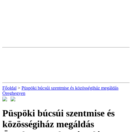
Főoldal
>
Püspöki búcsúi szentmise és közösségiház megáldás
Öreghegyen
Püspöki búcsúi szentmise és
közösségiház megáldás