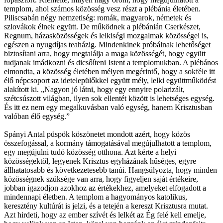
templom, ahol számos közösség vesz részt a plébánia életében.
Piliscsabán négy nemzetiség: romák, magyarok, németek és
szlovákok élnek együtt. De működnek a plébánián Cserkészet,
Regnum, házasközösségek és lelkiségi mozgalmak közösségei is,
egészen a nyugdíjas teaházig. Mindenkinek próbálnak lehetőséget
biztosítani arra, hogy megtalálja a maga közösségét, hogy együtt
tudjanak imádkozni és dicsőíteni Istent a templomukban. A plébános
elmondta, a közösség életében mélyen megérintő, hogy a sokféle itt
élő népcsoport az idetelepülőkkel együtt mély, lelki együttműködést
alakított ki. „Nagyon jó látni, hogy egy ennyire polarizált,
szétcsúszott világban, ilyen sok ellentét között is lehetséges egység.
És itt ez nem egy megalkuvásban való egység, hanem Krisztusban
valóban élő egység.”
Spányi Antal püspök köszönetet mondott azért, hogy közös
összefogással, a kormány támogatásával megújulhatott a templom,
egy megújulni tudó közösség otthona. Azt kérte a helyi
közösségektől, legyenek Krisztus egyházának hűséges, egyre
állhatatosabb és következetesebb tanúi. Hangsúlyozta, hogy minden
közösségnek szüksége van arra, hogy figyeljen saját értékeire,
jobban igazodjon azokhoz az értékekhez, amelyeket elfogadott a
mindennapi életben. A templom a hagyományos katolikus,
keresztény kultúrát is jelzi, és a tetején a kereszt Krisztusra mutat.
Azt hirdeti, hogy az ember szívét és lelkét az Ég felé kell emelje,