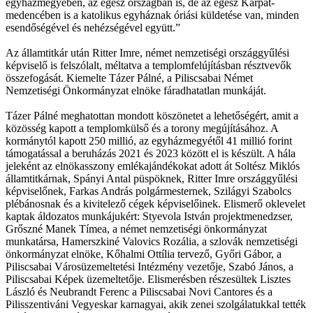
egyházmegyében, az egész országban is, de az egész Kárpát-
medencében is a katolikus egyháznak óriási küldetése van, minden
esendőségével és nehézségével együtt.”
Az államtitkár után Ritter Imre, német nemzetiségi országgyűlési
képviselő is felszólalt, méltatva a templomfelújításban résztvevők
összefogását. Kiemelte Tázer Pálné, a Piliscsabai Német
Nemzetiségi Önkormányzat elnöke fáradhatatlan munkáját.
Tázer Pálné meghatottan mondott köszönetet a lehetőségért, amit a
közösség kapott a templomkülső és a torony megújításához. A
kormánytól kapott 250 millió, az egyházmegyétől 41 millió forint
támogatással a beruházás 2021 és 2023 között el is készült. A hála
jeleként az elnökasszony emlékajándékokat adott át Soltész Miklós
államtitkárnak, Spányi Antal püspöknek, Ritter Imre országgyűlési
képviselőnek, Farkas András polgármesternek, Szilágyi Szabolcs
plébánosnak és a kivitelező cégek képviselőinek. Elismerő oklevelet
kaptak áldozatos munkájukért: Styevola István projektmenedzser,
Grőszné Manek Tímea, a német nemzetiségi önkormányzat
munkatársa, Hamerszkiné Valovics Rozália, a szlovák nemzetiségi
önkormányzat elnöke, Kőhalmi Ottília tervező, Győri Gábor, a
Piliscsabai Városüzemeltetési Intézmény vezetője, Szabó János, a
Piliscsabai Képek üzemeltetője. Elismerésben részesültek Lisztes
László és Neubrandt Ferenc a Piliscsabai Novi Cantores és a
Pilisszentiváni Vegyeskar karnagyai, akik zenei szolgálatukkal tették