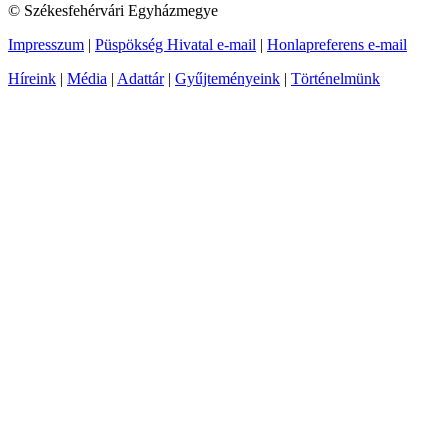
© Székesfehérvári Egyházmegye
Impresszum
|
Püspökség Hivatal e-mail
|
Honlapreferens e-mail
Híreink
|
Média
|
Adattár
|
Gyűjteményeink
|
Történelmünk