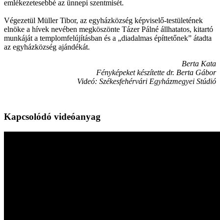
emlékezetesebbé az ünnepi szentmisét.
Végezetül Müller Tibor, az egyházközség képviselő-testületének
elnöke a hívek nevében megköszönte Tázer Pálné állhatatos, kitartó
munkáját a templomfelújításban és a „diadalmas építtetőnek” átadta
az egyházközség ajándékát.
Berta Kata
Fényképeket készítette dr. Berta Gábor
Videó: Székesfehérvári Egyházmegyei Stúdió
Kapcsolódó videóanyag