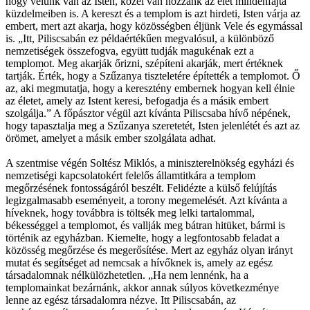
hogy velünk van az Isten, közel van hozzánk az élet mindenfajta
küzdelmeiben is. A kereszt és a templom is azt hirdeti, Isten várja az
embert, mert azt akarja, hogy közösségben éljünk Vele és egymással
is. „Itt, Piliscsabán ez példaértékűen megvalósul, a különböző
nemzetiségek összefogva, együtt tudják magukénak ezt a
templomot. Meg akarják őrizni, szépíteni akarják, mert értéknek
tartják. Érték, hogy a Szűzanya tiszteletére építették a templomot. Ő
az, aki megmutatja, hogy a keresztény embernek hogyan kell élnie
az életet, amely az Istent keresi, befogadja és a másik embert
szolgálja.” A főpásztor végül azt kívánta Piliscsaba hívő népének,
hogy tapasztalja meg a Szűzanya szeretetét, Isten jelenlétét és azt az
örömet, amelyet a másik ember szolgálata adhat.
A szentmise végén Soltész Miklós, a miniszterelnökség egyházi és
nemzetiségi kapcsolatokért felelős államtitkára a templom
megőrzésének fontosságáról beszélt. Felidézte a külső felújítás
legizgalmasabb eseményeit, a torony megemelését. Azt kívánta a
híveknek, hogy továbbra is töltsék meg lelki tartalommal,
békességgel a templomot, és vallják meg bátran hitüket, bármi is
történik az egyházban. Kiemelte, hogy a legfontosabb feladat a
közösség megőrzése és megerősítése. Mert az egyház olyan irányt
mutat és segítséget ad nemcsak a hívőknek is, amely az egész
társadalomnak nélkülözhetetlen. „Ha nem lennénk, ha a
templomainkat bezárnánk, akkor annak súlyos következménye
lenne az egész társadalomra nézve. Itt Piliscsabán, az