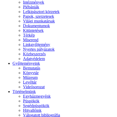
Intézmények
Plébániák
Lelkipásztori körzetek
Papok, szerzetesek
Világi munkatársak
Dokumentumok
Kitüntetések
Térkép
Miserend
Linkgyűjtemény
Nyertes pályázatok
Közbeszerzés
Adatvédelem
Gyűjteményeink
Bemutatás
Könyvtár
Múzeum
Levéltár
Videósorozat
Történelmünk
Egyházmegyénk
Püspökök
Segédpüspökök
Hitvallóink
Válogatott bibliográfia