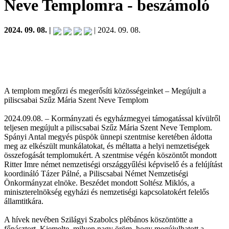
Neve Templomra
- beszámoló
2024. 09. 08. |
| 2024. 09. 08.
A templom megőrzi és megerősíti közösségeinket – Megújult a
piliscsabai Szűz Mária Szent Neve Templom
2024.09.08. – Kormányzati és egyházmegyei támogatással kívülről
teljesen megújult a piliscsabai Szűz Mária Szent Neve Templom.
Spányi Antal megyés püspök ünnepi szentmise keretében áldotta
meg az elkészült munkálatokat, és méltatta a helyi nemzetiségek
összefogását templomukért. A szentmise végén köszöntőt mondott
Ritter Imre német nemzetiségi országgyűlési képviselő és a felújítást
koordináló Tázer Pálné, a Piliscsabai Német Nemzetiségi
Önkormányzat elnöke. Beszédet mondott Soltész Miklós, a
miniszterelnökség egyházi és nemzetiségi kapcsolatokért felelős
államtitkára.
A hívek nevében Szilágyi Szabolcs plébános köszöntötte a
főpásztort. Kiemelte, milyen nagy öröm, hogy megújulhatott a