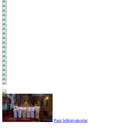
Papi lelkigyakorlat