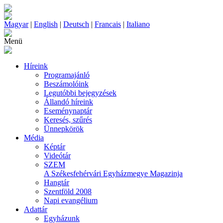
Magyar
|
English
|
Deutsch
|
Francais
|
Italiano
Menü
Híreink
Programajánló
Beszámolóink
Legutóbbi bejegyzések
Állandó híreink
Eseménynaptár
Keresés, szűrés
Ünnepkörök
Média
Képtár
Videótár
SZEM
A Székesfehérvári Egyházmegye Magazinja
Hangtár
Szentföld 2008
Napi evangélium
Adattár
Egyházunk