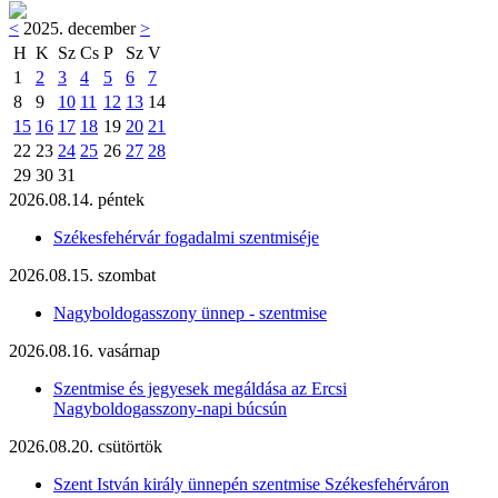
<
2025. december
>
H
K
Sz
Cs
P
Sz
V
1
2
3
4
5
6
7
8
9
10
11
12
13
14
15
16
17
18
19
20
21
22
23
24
25
26
27
28
29
30
31
2026.08.14. péntek
Székesfehérvár fogadalmi szentmiséje
2026.08.15. szombat
Nagyboldogasszony ünnep - szentmise
2026.08.16. vasárnap
Szentmise és jegyesek megáldása az Ercsi
Nagyboldogasszony-napi búcsún
2026.08.20. csütörtök
Szent István király ünnepén szentmise Székesfehérváron