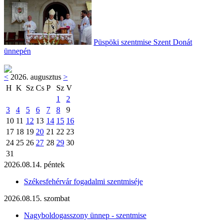
Püspöki szentmise Szent Donát
ünnepén
<
2026. augusztus
>
H
K
Sz
Cs
P
Sz
V
1
2
3
4
5
6
7
8
9
10
11
12
13
14
15
16
17
18
19
20
21
22
23
24
25
26
27
28
29
30
31
2026.08.14. péntek
Székesfehérvár fogadalmi szentmiséje
2026.08.15. szombat
Nagyboldogasszony ünnep - szentmise