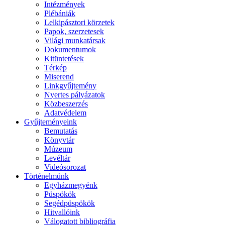
Intézmények
Plébániák
Lelkipásztori körzetek
Papok, szerzetesek
Világi munkatársak
Dokumentumok
Kitüntetések
Térkép
Miserend
Linkgyűjtemény
Nyertes pályázatok
Közbeszerzés
Adatvédelem
Gyűjteményeink
Bemutatás
Könyvtár
Múzeum
Levéltár
Videósorozat
Történelmünk
Egyházmegyénk
Püspökök
Segédpüspökök
Hitvallóink
Válogatott bibliográfia