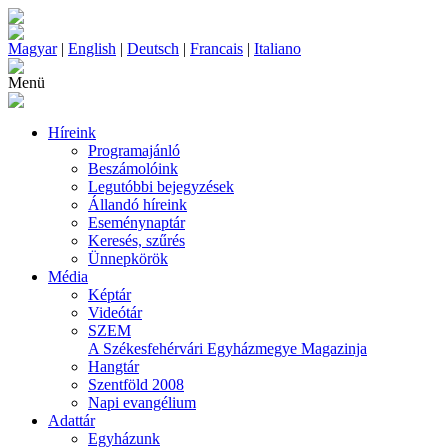
Magyar
|
English
|
Deutsch
|
Francais
|
Italiano
Menü
Híreink
Programajánló
Beszámolóink
Legutóbbi bejegyzések
Állandó híreink
Eseménynaptár
Keresés, szűrés
Ünnepkörök
Média
Képtár
Videótár
SZEM
A Székesfehérvári Egyházmegye Magazinja
Hangtár
Szentföld 2008
Napi evangélium
Adattár
Egyházunk