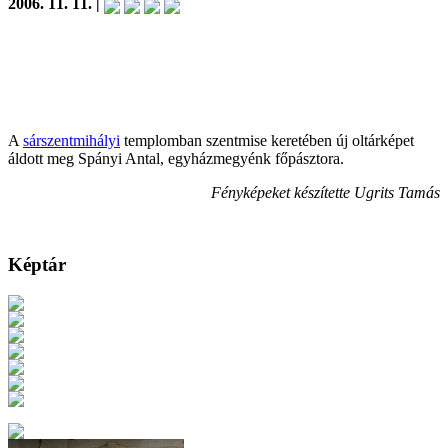
2006. 11. 11. |
A
sárszentmihályi
templomban szentmise keretében új oltárképet
áldott meg Spányi Antal, egyházmegyénk főpásztora.
Fényképeket készítette Ugrits Tamás
Képtár