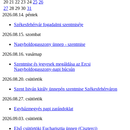
20
21
22
23
24
25
26
27
28
29
30
31
2026.08.14. péntek
Székesfehérvár fogadalmi szentmiséje
2026.08.15. szombat
Nagyboldogasszony ünnep - szentmise
2026.08.16. vasárnap
Szentmise és jegyesek megáldása az Ercsi
Nagyboldogasszony-napi búcsún
2026.08.20. csütörtök
Szent István király ünnepén szentmise Székesfehérváron
2026.08.27. csütörtök
Egyházmegyés papi zarándoklat
2026.09.03. csütörtök
Első csütörtöki Eucharisztia ünnep (Ciszterci)