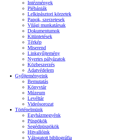
Intézmények
Plébániák
Lelkipásztori körzetek
Papok, szerzetesek
Világi munkatársak
Dokumentumok
Kitüntetések
Térkép
Miserend
Linkgyűjtemény
Nyertes pályázatok
Közbeszerzés
Adatvédelem
Gyűjteményeink
Bemutatás
Könyvtár
Múzeum
Levéltár
Videósorozat
Történelmünk
Egyházmegyénk
Püspökök
Segédpüspökök
Hitvallóink
Válogatott bibliográfia