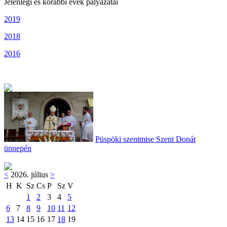
Jelenlegi és korábbi évek pályázatai
2019
2018
2016
Püspöki szentmise Szent Donát
ünnepén
<
2026. július
>
H
K
Sz
Cs
P
Sz
V
1
2
3
4
5
6
7
8
9
10
11
12
13
14
15
16
17
18
19