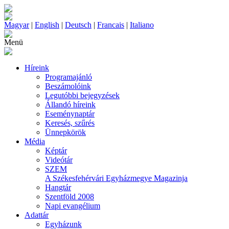
Magyar
|
English
|
Deutsch
|
Francais
|
Italiano
Menü
Híreink
Programajánló
Beszámolóink
Legutóbbi bejegyzések
Állandó híreink
Eseménynaptár
Keresés, szűrés
Ünnepkörök
Média
Képtár
Videótár
SZEM
A Székesfehérvári Egyházmegye Magazinja
Hangtár
Szentföld 2008
Napi evangélium
Adattár
Egyházunk