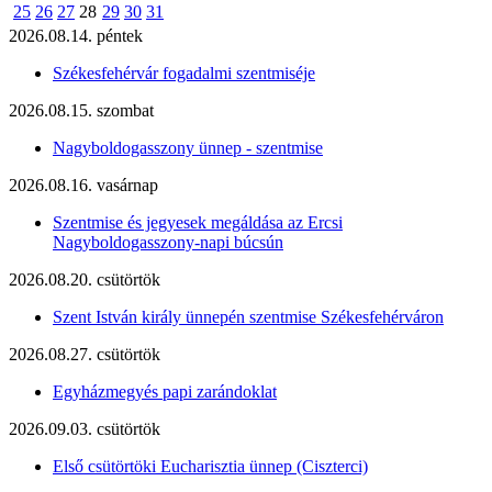
25
26
27
28
29
30
31
2026.08.14. péntek
Székesfehérvár fogadalmi szentmiséje
2026.08.15. szombat
Nagyboldogasszony ünnep - szentmise
2026.08.16. vasárnap
Szentmise és jegyesek megáldása az Ercsi
Nagyboldogasszony-napi búcsún
2026.08.20. csütörtök
Szent István király ünnepén szentmise Székesfehérváron
2026.08.27. csütörtök
Egyházmegyés papi zarándoklat
2026.09.03. csütörtök
Első csütörtöki Eucharisztia ünnep (Ciszterci)