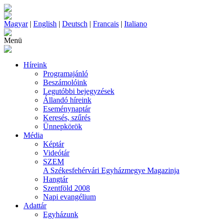
Magyar
|
English
|
Deutsch
|
Francais
|
Italiano
Menü
Híreink
Programajánló
Beszámolóink
Legutóbbi bejegyzések
Állandó híreink
Eseménynaptár
Keresés, szűrés
Ünnepkörök
Média
Képtár
Videótár
SZEM
A Székesfehérvári Egyházmegye Magazinja
Hangtár
Szentföld 2008
Napi evangélium
Adattár
Egyházunk