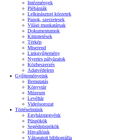
Intézmények
Plébániák
Lelkipásztori körzetek
Papok, szerzetesek
Világi munkatársak
Dokumentumok
Kitüntetések
Térkép
Miserend
Linkgyűjtemény
Nyertes pályázatok
Közbeszerzés
Adatvédelem
Gyűjteményeink
Bemutatás
Könyvtár
Múzeum
Levéltár
Videósorozat
Történelmünk
Egyházmegyénk
Püspökök
Segédpüspökök
Hitvallóink
Válogatott bibliográfia