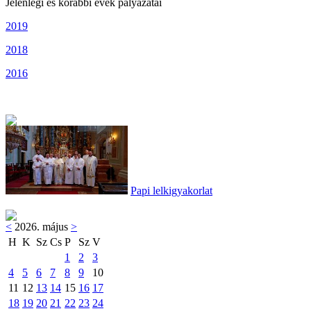
Jelenlegi és korábbi évek pályázatai
2019
2018
2016
Papi lelkigyakorlat
<
2026. május
>
H
K
Sz
Cs
P
Sz
V
1
2
3
4
5
6
7
8
9
10
11
12
13
14
15
16
17
18
19
20
21
22
23
24