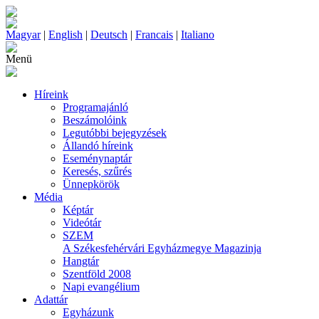
Magyar
|
English
|
Deutsch
|
Francais
|
Italiano
Menü
Híreink
Programajánló
Beszámolóink
Legutóbbi bejegyzések
Állandó híreink
Eseménynaptár
Keresés, szűrés
Ünnepkörök
Média
Képtár
Videótár
SZEM
A Székesfehérvári Egyházmegye Magazinja
Hangtár
Szentföld 2008
Napi evangélium
Adattár
Egyházunk