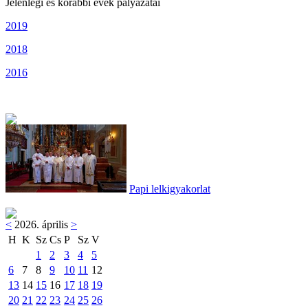
Jelenlegi és korábbi évek pályázatai
2019
2018
2016
Papi lelkigyakorlat
<
2026. április
>
H
K
Sz
Cs
P
Sz
V
1
2
3
4
5
6
7
8
9
10
11
12
13
14
15
16
17
18
19
20
21
22
23
24
25
26