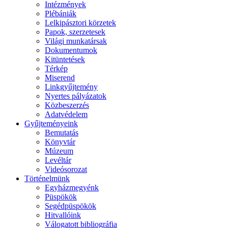
Intézmények
Plébániák
Lelkipásztori körzetek
Papok, szerzetesek
Világi munkatársak
Dokumentumok
Kitüntetések
Térkép
Miserend
Linkgyűjtemény
Nyertes pályázatok
Közbeszerzés
Adatvédelem
Gyűjteményeink
Bemutatás
Könyvtár
Múzeum
Levéltár
Videósorozat
Történelmünk
Egyházmegyénk
Püspökök
Segédpüspökök
Hitvallóink
Válogatott bibliográfia