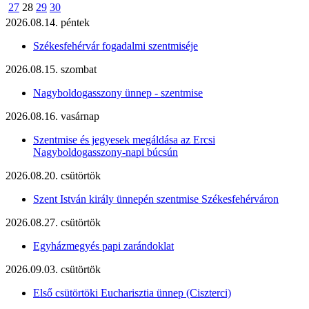
27
28
29
30
2026.08.14. péntek
Székesfehérvár fogadalmi szentmiséje
2026.08.15. szombat
Nagyboldogasszony ünnep - szentmise
2026.08.16. vasárnap
Szentmise és jegyesek megáldása az Ercsi
Nagyboldogasszony-napi búcsún
2026.08.20. csütörtök
Szent István király ünnepén szentmise Székesfehérváron
2026.08.27. csütörtök
Egyházmegyés papi zarándoklat
2026.09.03. csütörtök
Első csütörtöki Eucharisztia ünnep (Ciszterci)