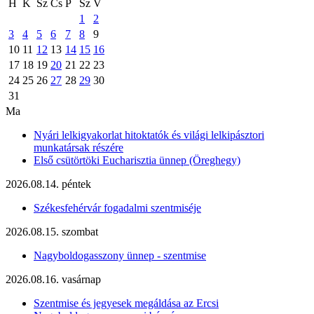
H
K
Sz
Cs
P
Sz
V
1
2
3
4
5
6
7
8
9
10
11
12
13
14
15
16
17
18
19
20
21
22
23
24
25
26
27
28
29
30
31
Ma
Nyári lelkigyakorlat hitoktatók és világi lelkipásztori
munkatársak részére
Első csütörtöki Eucharisztia ünnep (Öreghegy)
2026.08.14. péntek
Székesfehérvár fogadalmi szentmiséje
2026.08.15. szombat
Nagyboldogasszony ünnep - szentmise
2026.08.16. vasárnap
Szentmise és jegyesek megáldása az Ercsi