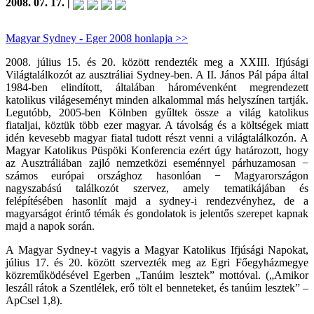
2008. 07. 17. |
Magyar Sydney - Eger 2008 honlapja >>
2008. július 15. és 20. között rendezték meg a XXIII. Ifjúsági
Világtalálkozót az ausztráliai Sydney-ben. A II. János Pál pápa által
1984-ben elindított, általában háromévenként megrendezett
katolikus világeseményt minden alkalommal más helyszínen tartják.
Legutóbb, 2005-ben Kölnben gyűltek össze a világ katolikus
fiataljai, köztük több ezer magyar. A távolság és a költségek miatt
idén kevesebb magyar fiatal tudott részt venni a világtalálkozón. A
Magyar Katolikus Püspöki Konferencia ezért úgy határozott, hogy
az Ausztráliában zajló nemzetközi eseménnyel párhuzamosan −
számos európai országhoz hasonlóan − Magyarországon
nagyszabású találkozót szervez, amely tematikájában és
felépítésében hasonlít majd a sydney-i rendezvényhez, de a
magyarságot érintő témák és gondolatok is jelentős szerepet kapnak
majd a napok során.
A Magyar Sydney-t vagyis a Magyar Katolikus Ifjúsági Napokat,
július 17. és 20. között szervezték meg az Egri Főegyházmegye
közreműködésével Egerben „Tanúim lesztek” mottóval. („Amikor
leszáll rátok a Szentlélek, erő tölt el benneteket, és tanúim lesztek” –
ApCsel 1,8).