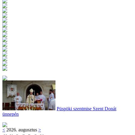
Püspöki szentmise Szent Donát
ünnepén
<
2026. augusztus
>