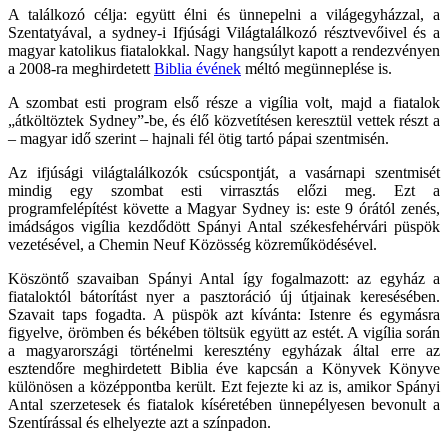
A találkozó célja: együtt élni és ünnepelni a világegyházzal, a
Szentatyával, a sydney-i Ifjúsági Világtalálkozó résztvevőivel és a
magyar katolikus fiatalokkal. Nagy hangsúlyt kapott a rendezvényen
a 2008-ra meghirdetett
Biblia évének
méltó megünneplése is.
A szombat esti program első része a vigília volt, majd a fiatalok
„átköltöztek Sydney”-be, és élő közvetítésen keresztül vettek részt a
– magyar idő szerint – hajnali fél ötig tartó pápai szentmisén.
Az ifjúsági világtalálkozók csúcspontját, a vasárnapi szentmisét
mindig egy szombat esti virrasztás előzi meg. Ezt a
programfelépítést követte a Magyar Sydney is: este 9 órától zenés,
imádságos vigília kezdődött Spányi Antal székesfehérvári püspök
vezetésével, a Chemin Neuf Közösség közreműködésével.
Köszöntő szavaiban Spányi Antal így fogalmazott: az egyház a
fiataloktól bátorítást nyer a pasztoráció új útjainak keresésében.
Szavait taps fogadta. A püspök azt kívánta: Istenre és egymásra
figyelve, örömben és békében töltsük együtt az estét. A vigília során
a magyarországi történelmi keresztény egyházak által erre az
esztendőre meghirdetett Biblia éve kapcsán a Könyvek Könyve
különösen a középpontba került. Ezt fejezte ki az is, amikor Spányi
Antal szerzetesek és fiatalok kíséretében ünnepélyesen bevonult a
Szentírással és elhelyezte azt a színpadon.