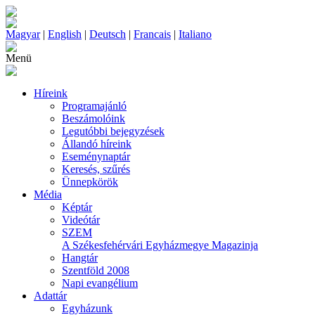
Magyar
|
English
|
Deutsch
|
Francais
|
Italiano
Menü
Híreink
Programajánló
Beszámolóink
Legutóbbi bejegyzések
Állandó híreink
Eseménynaptár
Keresés, szűrés
Ünnepkörök
Média
Képtár
Videótár
SZEM
A Székesfehérvári Egyházmegye Magazinja
Hangtár
Szentföld 2008
Napi evangélium
Adattár
Egyházunk