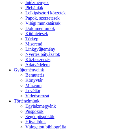
Intézmények
Plébániák
Lelkipásztori körzetek
Papok, szerzetesek
Világi munkatársak
Dokumentumok
Kitüntetések
Térkép
Miserend
Linkgyűjtemény
Nyertes pályázatok
Közbeszerzés
Adatvédelem
Gyűjteményeink
Bemutatás
Könyvtár
Múzeum
Levéltár
Videósorozat
Történelmünk
Egyházmegyénk
Püspökök
Segédpüspökök
Hitvallóink
Válogatott bibliográfia