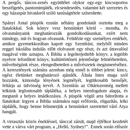
A pergős, táncos-zenés együttlétet olykor egy-egy kiscsoportos
beszélgetés, pantomimjáték, elcsendesedés, valamint két szerzetes és
egy házaspár hivatásról szóló tanúságtétele színesítette.
Spányi Antal püspök ezután néhány gondolatát osztotta meg a
fiatalokkal. Sok könyv vesz bennünket körül – mondta, és
olvasmányaink meghatározzák gondolkodásunkat, ezért nem
mindegy, mit és hogyan olvasunk. Felidézte egy személyes emlékét,
amikor gyermekkorában kapott egy Szentírást, melyből minden
reggel iskolába indulás előtt elolvasott egy részt, és azt útravalóul
magával vitte aznapra. A Biblia a legelterjedtebb könyv, a legtöbb
nyelvre lefordított könyv, kultúrtörténeti jelentősége felmérhetetlen,
műveltségünk része, elengedhetetlen a művészetek megismeréséhez.
A keresztények számára azonban még ennél is többet jelent: kincs,
egész életünket meghatározó ajándék. Általa Isten maga szól
hozzánk, kimondja lényének legmélyét, legtitkosabb bensőjét,
feltárja az üdvösség tervét. A Szentírás az Oltáriszentség mellett
lelkünk legfontosabb tápláléka, a helyes istenfogalom alapja, és
megtanít a helyes imádkozásra. A püspök végül arra bátorította a
fiatalokat: legyen a Biblia számukra napi erőforrás, eligazítás, lelki
táplálék, hogy benne felismerjük a bennünket szeretettel váró Atya
hangját.
A virrasztás közös énekléssel, tánccal zárult, majd éjfélkor kezdetét
vette a várva várt program, a „Helló, Sydney!”. Ennek során először