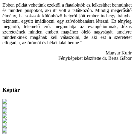
Ebben példát vehetünk ezektől a fiataloktól: ez lelkesíthet bennünket
és minden püspököt, aki itt volt a találkozón. Mindig megerősítő
élmény, ha sok-sok különböző helyről jött ember tud egy irányba
tekinteni, együtt imádkozni, egy szívdobbanásra létezni. Ez tényleg
megtartó, felemelő erő: megmutatja az evangéliumnak, Jézus
szeretetének minden embert magához ölelő nagyságát, amelyre
mindenkinek magának kell válaszolni, de aki ezt a szeretetet
elfogadja, az örömöt és békét talál benne.”
Magyar Kurír
Fényképeket készítette dr. Berta Gábor
Képtár