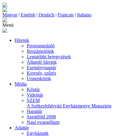
Magyar
|
English
|
Deutsch
|
Francais
|
Italiano
Menü
Híreink
Programajánló
Beszámolóink
Legutóbbi bejegyzések
Állandó híreink
Eseménynaptár
Keresés, szűrés
Ünnepkörök
Média
Képtár
Videótár
SZEM
A Székesfehérvári Egyházmegye Magazinja
Hangtár
Szentföld 2008
Napi evangélium
Adattár
Egyházunk