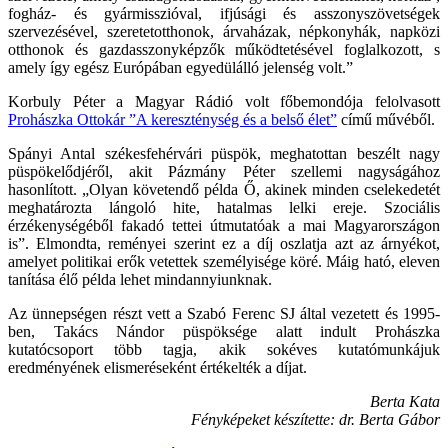
fogház- és gyármisszióval, ifjúsági és asszonyszövetségek
szervezésével, szeretetotthonok, árvaházak, népkonyhák, napközi
otthonok és gazdasszonyképzők működtetésével foglalkozott, s
amely így egész Európában egyedülálló jelenség volt.”
Korbuly Péter a Magyar Rádió volt főbemondója felolvasott
Prohászka Ottokár ”A kereszténység és a belső élet”
című művéből.
Spányi Antal székesfehérvári püspök, meghatottan beszélt nagy
püspökelődjéről, akit Pázmány Péter szellemi nagyságához
hasonlított. „Olyan követendő példa Ő, akinek minden cselekedetét
meghatározta lángoló hite, hatalmas lelki ereje. Szociális
érzékenységéből fakadó tettei útmutatóak a mai Magyarországon
is”. Elmondta, reményei szerint ez a díj oszlatja azt az árnyékot,
amelyet politikai erők vetettek személyisége köré. Máig ható, eleven
tanítása élő példa lehet mindannyiunknak.
Az ünnepségen részt vett a Szabó Ferenc SJ által vezetett és 1995-
ben, Takács Nándor püspöksége alatt indult Prohászka
kutatócsoport több tagja, akik sokéves kutatómunkájuk
eredményének elismeréseként értékelték a díjat.
Berta Kata
Fényképeket készítette: dr. Berta Gábor