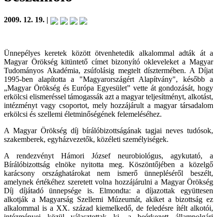
2009. 12. 19. |
Ünnepélyes keretek között ötvenhetedik alkalommal adták át a
Magyar Örökség kitüntető címet bizonyító okleveleket a Magyar
Tudományos Akadémia, zsúfolásig megtelt dísztermében. A Díjat
1995-ben alapította a "Magyarországért Alapítvány", később a
„Magyar Örökség és Európa Egyesület” vette át gondozását, hogy
erkölcsi elismeréssel támogassák azt a magyar teljesítményt, alkotást,
intézményt vagy csoportot, mely hozzájárult a magyar társadalom
erkölcsi és szellemi életminőségének felemeléséhez.
A Magyar Örökség díj bírálóbizottságának tagjai neves tudósok,
szakemberek, egyházvezetők, közéleti személyiségek.
A rendezvényt Hámori József neurobiológus, agykutató, a
Bírálóbizottság elnöke nyitotta meg. Köszöntőjében a közelgő
karácsony országhatárokat nem ismerő ünnepléséről beszélt,
amelynek értékéhez szeretett volna hozzájárulni a Magyar Örökség
Díj díjátadó ünnepsége is. Elmondta: a díjazottak együttesen
alkotják a Magyarság Szellemi Múzeumát, akiket a bizottság ez
alkalommal is a XX. század kiemelkedő, de feledésre ítélt alkotói,
intézményei közül választottak ki, a beérkezett állampolgári