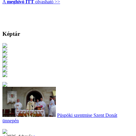
A
meghívó ITT
olvasható >>
Képtár
Püspöki szentmise Szent Donát
ünnepén