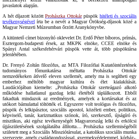
javaslatok alapján.
A hét díjazott között
Prohászka Ottokár
püspök
hitéleti és szociális
tevékenységével
írta be a nevét a Magyar Örökség-díjasok közé a
Magyar Nemzeti Múzeumban őrzött Aranykönyvbe.
A kitüntető címet bizonyító oklevelet Dr. Erdő Péter bíboros, prímás,
Esztergom-budapesti érsek, az MKPK elnöke, CCEE elnöke és
Spányi Antal székesfehérvári püspök vette át, több püspöktársa
jelenlétében.
Dr. Frenyó Zoltán filozófus, az MTA Filozófiai Kutatóintézetének
tudományos főmunkatársa méltatta Prohászka Ottokár
nemzedékeken átívelő eleven szellemét, amely ma is segítheti egy
emberhez méltóbb magyar kultúra és élet kialakítását.
Laudációjában kiemelte: „Prohászka Ottokár szerteágazó alkotó
működése hallatlanul gazdag lelki életéből táplálkozott. Ebből
fakadtak mindazok az eredmények, amelyek a kortársakat és az
utókort bámulattal töltötték el. Egyszerre volt teológus és filozófus,
püspök és lelkipásztor, szociális apostol, közéleti ember, politikus,
képviselő, tanár, karizmatikus szónok, író, szerkesztő, újságíró és
misztikus, aki egész tevékenységét Magyarország lelki és erkölcsi
újjászületésének szolgálatába állította… Prohászka szellemiségéből
született meg a Szociális Missziótársulat, a katolikus szociális munka
szervezete, amely családgondozással, gyermekvédelemmel, kórház-,