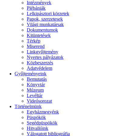
Intézmények
Plébániák
Lelkipásztori körzetek
Papok, szerzetesek
Világi munkatársak
Dokumentumok
Kitüntetések
Térkép
Miserend
Linkgyűjtemény
Nyertes pályázatok
Közbeszerzés
Adatvédelem
Gyűjteményeink
Bemutatás
Könyvtár
Múzeum
Levéltár
Videósorozat
Történelmünk
Egyházmegyénk
Püspökök
Segédpüspökök
Hitvallóink
Válogatott bibliográfia