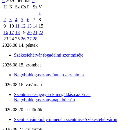
<
2026. február
>
H
K
Sz
Cs
P
Sz
V
1
2
3
4
5
6
7
8
9
10
11
12
13
14
15
16
17
18
19
20
21
22
23
24
25
26
27
28
2026.08.14. péntek
Székesfehérvár fogadalmi szentmiséje
2026.08.15. szombat
Nagyboldogasszony ünnep - szentmise
2026.08.16. vasárnap
Szentmise és jegyesek megáldása az Ercsi
Nagyboldogasszony-napi búcsún
2026.08.20. csütörtök
Szent István király ünnepén szentmise Székesfehérváron
2026.08.27. csütörtök