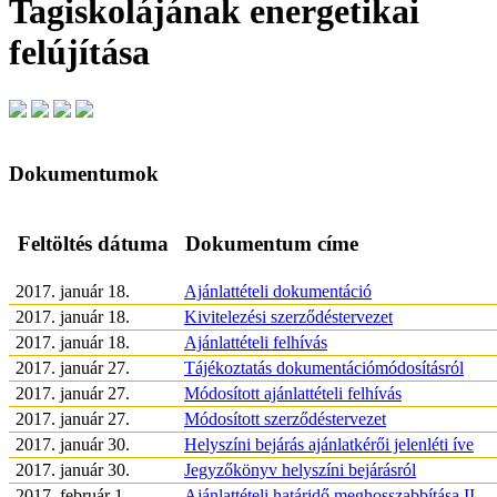
Tagiskolájának energetikai
felújítása
Dokumentumok
Feltöltés dátuma
Dokumentum címe
2017. január 18.
Ajánlattételi dokumentáció
2017. január 18.
Kivitelezési szerződéstervezet
2017. január 18.
Ajánlattételi felhívás
2017. január 27.
Tájékoztatás dokumentációmódosításról
2017. január 27.
Módosított ajánlattételi felhívás
2017. január 27.
Módosított szerződéstervezet
2017. január 30.
Helyszíni bejárás ajánlatkérői jelenléti íve
2017. január 30.
Jegyzőkönyv helyszíni bejárásról
2017. február 1.
Ajánlattételi határidő meghosszabbítása II.