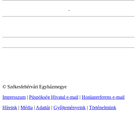
© Székesfehérvári Egyházmegye
Impresszum
|
Püspökség Hivatal e-mail
|
Honlapreferens e-mail
Híreink
|
Média
|
Adattár
|
Gyűjteményeink
|
Történelmünk