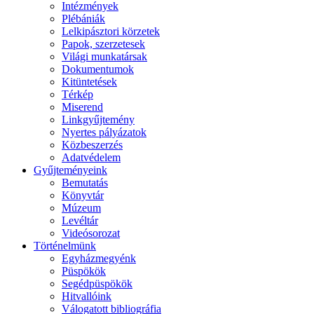
Intézmények
Plébániák
Lelkipásztori körzetek
Papok, szerzetesek
Világi munkatársak
Dokumentumok
Kitüntetések
Térkép
Miserend
Linkgyűjtemény
Nyertes pályázatok
Közbeszerzés
Adatvédelem
Gyűjteményeink
Bemutatás
Könyvtár
Múzeum
Levéltár
Videósorozat
Történelmünk
Egyházmegyénk
Püspökök
Segédpüspökök
Hitvallóink
Válogatott bibliográfia