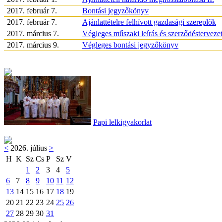
2017. február 7.
Bontási jegyzőkönyv
2017. február 7.
Ajánlattételre felhívott gazdasági szereplők
2017. március 7.
Végleges műszaki leírás és szerződéstervezet
2017. március 9.
Végleges bontási jegyzőkönyv
Papi lelkigyakorlat
<
2026. július
>
H
K
Sz
Cs
P
Sz
V
1
2
3
4
5
6
7
8
9
10
11
12
13
14
15
16
17
18
19
20
21
22
23
24
25
26
27
28
29
30
31