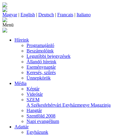
Magyar
|
English
|
Deutsch
|
Francais
|
Italiano
Menü
Híreink
Programajánló
Beszámolóink
Legutóbbi bejegyzések
Állandó híreink
Eseménynaptár
Keresés, szűrés
Ünnepkörök
Média
Képtár
Videótár
SZEM
A Székesfehérvári Egyházmegye Magazinja
Hangtár
Szentföld 2008
Napi evangélium
Adattár
Egyházunk