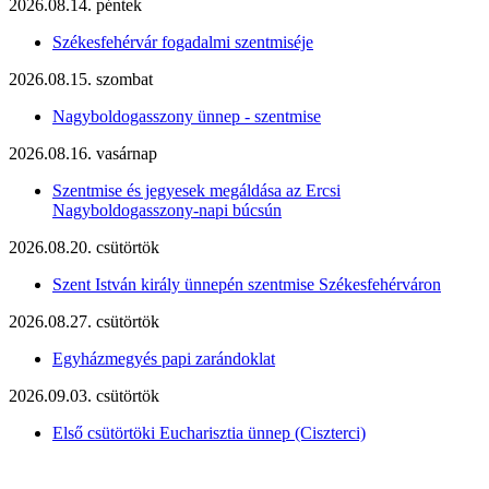
2026.08.14. péntek
Székesfehérvár fogadalmi szentmiséje
2026.08.15. szombat
Nagyboldogasszony ünnep - szentmise
2026.08.16. vasárnap
Szentmise és jegyesek megáldása az Ercsi
Nagyboldogasszony-napi búcsún
2026.08.20. csütörtök
Szent István király ünnepén szentmise Székesfehérváron
2026.08.27. csütörtök
Egyházmegyés papi zarándoklat
2026.09.03. csütörtök
Első csütörtöki Eucharisztia ünnep (Ciszterci)